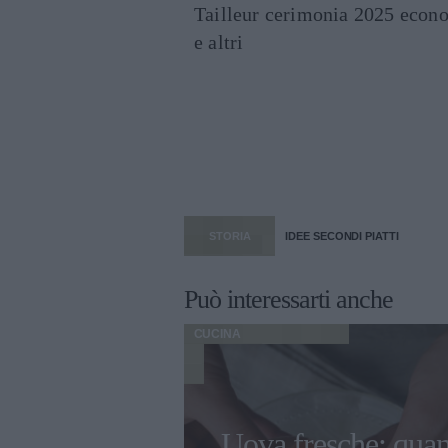
Tailleur cerimonia 2025 econo
e altri
STORIA
IDEE SECONDI PIATTI
Può interessarti anche
CUCINA
ed Epernay,
Uova fresche: qua