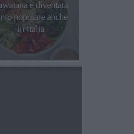
awaiana è diventata
pizza Margh
anto popolare anche
Briatore 
in Italia
indignare 