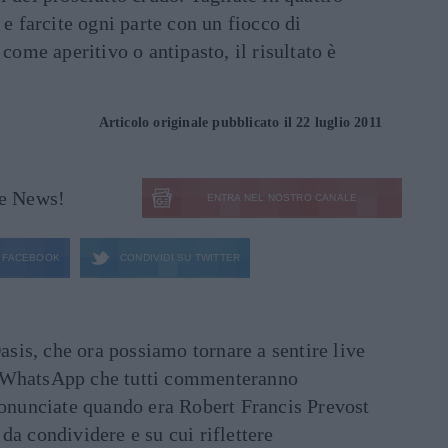
 e farcite ogni parte con un fiocco di
 come aperitivo o antipasto, il risultato è
Articolo originale pubblicato il 22 luglio 2011
le News!
ENTRA NEL NOSTRO CANALE
FACEBOOK
CONDIVIDI SU
TWITTER
asis, che ora possiamo tornare a sentire live
ati WhatsApp che tutti commenteranno
ronunciate quando era Robert Francis Prevost
e da condividere e su cui riflettere