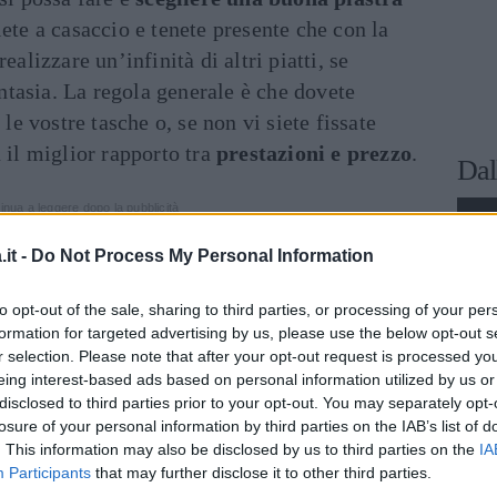
iete a casaccio e tenete presente che con la
ealizzare un’infinità di altri piatti, se
fantasia. La regola generale è che dovete
 le vostre tasche o, se non vi siete fissate
 il miglior rapporto tra
prestazioni e prezzo
.
Dal
inua a leggere dopo la pubblicità
it -
Do Not Process My Personal Information
arsi a qualunque tipo di spessore, e
to opt-out of the sale, sharing to third parties, or processing of your per
r
o un LED che vi avvisi quando il panino è
formation for targeted advertising by us, please use the below opt-out s
r selection. Please note that after your opt-out request is processed y
a entrambe le parti: se invece del panino
eing interest-based ads based on personal information utilized by us or
rostito da condire con seme di pomodoro, olio
disclosed to third parties prior to your opt-out. You may separately opt-
re un’altra griglia.
losure of your personal information by third parties on the IAB’s list of
. This information may also be disclosed by us to third parties on the
IA
Participants
that may further disclose it to other third parties.
eme quando usate la griglia, cioè non dovete