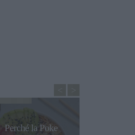
HOTEL E RISTORANTI
Perché la Poke
Ma davvero 