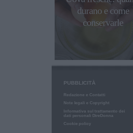
a al Teatro
durano e come
er celebrare
conservarle
ccellenze
PUBBLICITÀ
Redazione e Contatti
Note legali e Copyright
Informativa sul trattamento dei
dati personali DireDonna
Cookie policy