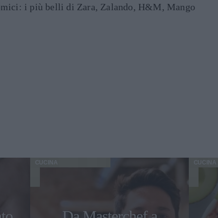
mici: i più belli di Zara, Zalando, H&M, Mango
CUCINA
CUCINA
nto
Da Masterchef a