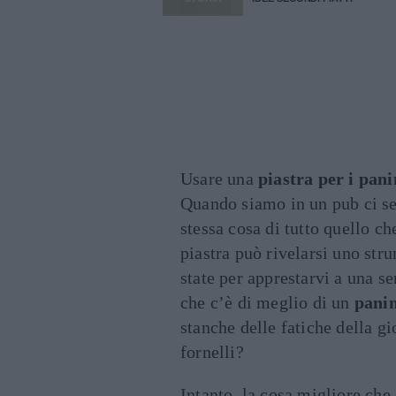
Usare una
piastra per i pani
Quando siamo in un pub ci se
stessa cosa di tutto quello che
piastra può rivelarsi uno st
state per apprestarvi a una se
che c’è di meglio di un
panin
stanche delle fatiche della gi
fornelli?
Intanto, la cosa migliore che