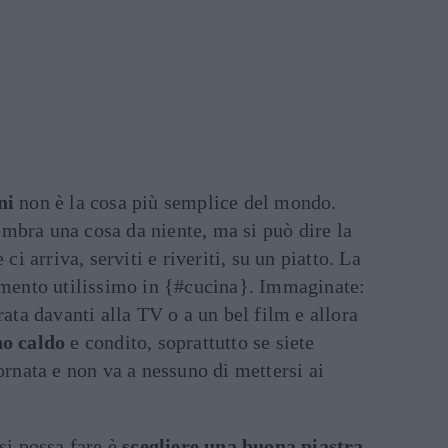
ni
non è la cosa più semplice del mondo.
mbra una cosa da niente, ma si può dire la
 ci arriva, serviti e riveriti, su un piatto. La
rumento utilissimo in {#cucina}. Immaginate:
rata davanti alla TV o a un bel film e allora
o caldo
e condito, soprattutto se siete
ornata e non va a nessuno di mettersi ai
 si possa fare è
scegliere una buona piastra