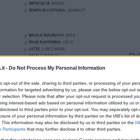
DIFFICOLTÀ:
BASSA
TEMPO DI COTTURA:
30 MINUTI
MAIALE
MACINATO
: 300 G
PANE
RAFFERMO
: 100 G
LATTE
: 1 BICCHIERE
Dal
SALE
: 2 PIZZICHI
OLIO EXTRAVERGINE DI OLIVA
: 4 CUCCHIAI
it -
Do Not Process My Personal Information
BRODO VEGETALE
: 3 TAZZE
to opt-out of the sale, sharing to third parties, or processing of your per
formation for targeted advertising by us, please use the below opt-out s
cucinarlo
r selection. Please note that after your opt-out request is processed y
eing interest-based ads based on personal information utilized by us or
disclosed to third parties prior to your opt-out. You may separately opt-
losure of your personal information by third parties on the IAB’s list of
capiente le due carni macinate, il pane
. This information may also be disclosed by us to third parties on the
IA
 nel latte e strizzato, 1 uovo, il parmigiano,
Participants
that may further disclose it to other third parties.
lo tritato, lo spicchio d’aglio spremuto, una