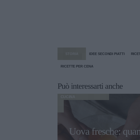
STORIA
IDEE SECONDI PIATTI
RICE
RICETTE PER CENA
Può interessarti anche
CUCINA
limpiadi di
Uova fresche: qua
2022 gli chef