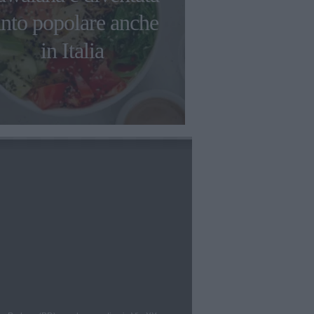
anto popolare anche
gelati: l'ac
in Italia
Algida e 