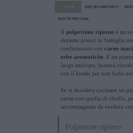
STORIA
IDEE SECONDI PIATTI
RICE
RICETTE PER CENA
Il
polpettone ripieno
è un se
durante pranzi in famiglia an
confezionato con
carne maci
erbe aromatiche
. È un piatt
largo anticipo, basterà risca
con il brodo per non farlo as
Se si desidera cucinare un pia
carne con quella di vitello, p
accompagnato da verdura cott
Polpettone ripieno