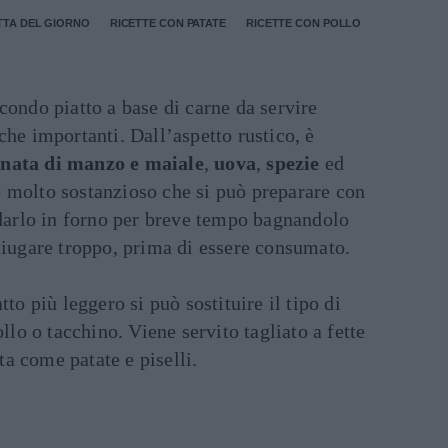
TTA DEL GIORNO
RICETTE CON PATATE
RICETTE CON POLLO
condo piatto a base di carne da servire
che importanti. Dall’aspetto rustico, è
nata di manzo e maiale
,
uova
,
spezie
ed
o molto sostanzioso che si può preparare con
ldarlo in forno per breve tempo bagnandolo
ciugare troppo, prima di essere consumato.
tto più leggero si può sostituire il tipo di
ollo o tacchino. Viene servito tagliato a fette
a come patate e piselli.