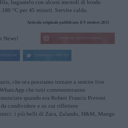
ofila, bagnatelo con alcuni mestoli di brodo
a 180 °C per 45 minuti. Servite caldo.
Articolo originale pubblicato il 9 ottobre 2015
le News!
ENTRA NEL NOSTRO CANALE
FACEBOOK
CONDIVIDI SU
TWITTER
asis, che ora possiamo tornare a sentire live
ati WhatsApp che tutti commenteranno
ronunciate quando era Robert Francis Prevost
e da condividere e su cui riflettere
mici: i più belli di Zara, Zalando, H&M, Mango