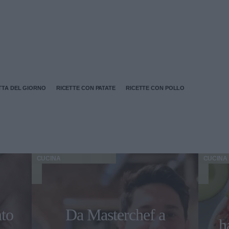
TTA DEL GIORNO
RICETTE CON PATATE
RICETTE CON POLLO
CUCINA
CUCINA
nto
Da Masterchef a
h