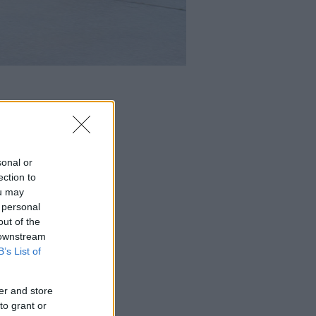
sonal or
ection to
ou may
 personal
out of the
 downstream
B’s List of
er and store
to grant or