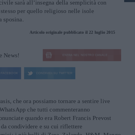
civile sarà all’insegna della semplicità con
stesso per quello religioso nelle isole
a sposina.
Articolo originale pubblicato il 22 luglio 2015
le News!
ENTRA NEL NOSTRO CANALE
FACEBOOK
CONDIVIDI SU
TWITTER
asis, che ora possiamo tornare a sentire live
ati WhatsApp che tutti commenteranno
ronunciate quando era Robert Francis Prevost
e da condividere e su cui riflettere
mici: i più belli di Zara, Zalando, H&M, Mango