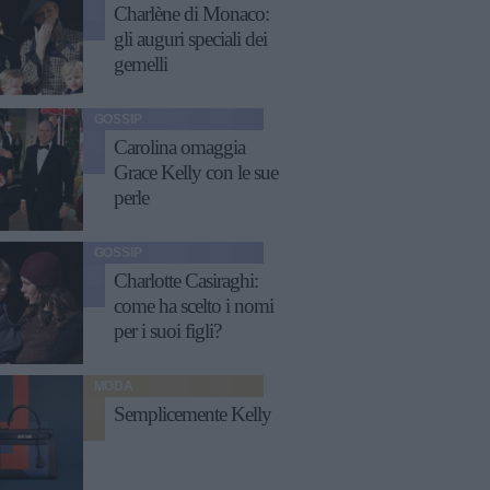
Charlène di Monaco:
gli auguri speciali dei
gemelli
GOSSIP
Carolina omaggia
Grace Kelly con le sue
perle
GOSSIP
Charlotte Casiraghi:
come ha scelto i nomi
per i suoi figli?
MODA
Semplicemente Kelly