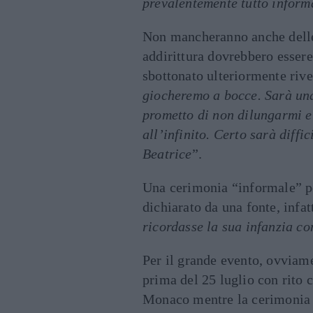
prevalentemente tutto inform
Non mancheranno anche delle a
addirittura dovrebbero essere 
sbottonato ulteriormente riv
giocheremo a bocce. Sarà una 
prometto di non dilungarmi e
all’infinito. Certo sarà diffi
Beatrice
”.
Una cerimonia “informale” per
dichiarato da una fonte, infatt
ricordasse la sua infanzia c
Per il grande evento, ovviam
prima del 25 luglio con rito c
Monaco mentre la cerimonia re