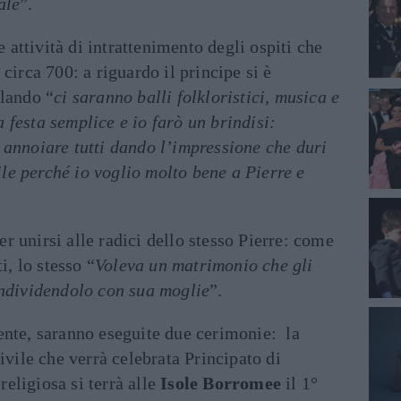
ale
”.
ttività di intrattenimento degli ospiti che
circa 700: a riguardo il principe si è
elando “
ci saranno balli folkloristici, musica e
festa semplice e io farò un brindisi:
 annoiare tutti dando l’impressione che duri
cile perché io voglio molto bene a Pierre e
 unirsi alle radici dello stesso Pierre: come
i, lo stesso “
Voleva un matrimonio che gli
ondividendolo con sua moglie
”.
ente, saranno eseguite due cerimonie: la
ivile che verrà celebrata Principato di
ligiosa si terrà alle
Isole Borromee
il 1°