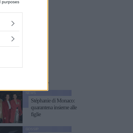
ed purposes
le
storie
correlate
NEWS
Stéphanie di Monaco:
quarantena insieme alle
figlie
GOSSIP