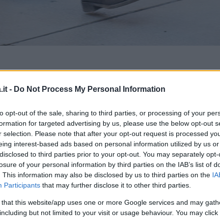
it -
Do Not Process My Personal Information
to opt-out of the sale, sharing to third parties, or processing of your per
formation for targeted advertising by us, please use the below opt-out s
r selection. Please note that after your opt-out request is processed y
eing interest-based ads based on personal information utilized by us or
disclosed to third parties prior to your opt-out. You may separately opt-
al matrimonio più atteso dell’anno: il 25
losure of your personal information by third parties on the IAB’s list of
ghi
e
Beatrice Borromeo
convoleranno a
. This information may also be disclosed by us to third parties on the
IA
Participants
that may further disclose it to other third parties.
la costante ricerca di qualche nuovo dettaglio
 that this website/app uses one or more Google services and may gath
including but not limited to your visit or usage behaviour. You may click 