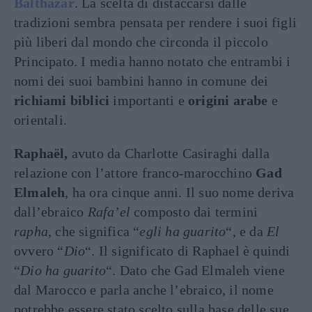
Balthazar
. La scelta di distaccarsi dalle
tradizioni sembra pensata per rendere i suoi figli
più liberi dal mondo che circonda il piccolo
Principato. I media hanno notato che entrambi i
nomi dei suoi bambini hanno in comune dei
richiami biblici
importanti e
origini arabe
e
orientali.
Raphaël,
avuto da Charlotte Casiraghi dalla
relazione con l’attore franco-marocchino
Gad
Elmaleh
, ha ora cinque anni. Il suo nome deriva
dall’ebraico
Rafa’el
composto dai termini
rapha
, che significa “
egli ha guarito
“, e da
El
ovvero “
Dio
“. Il significato di Raphael è quindi
“
Dio ha guarito
“. Dato che Gad Elmaleh viene
dal Marocco e parla anche l’ebraico, il nome
potrebbe essere stato scelto sulla base delle sue