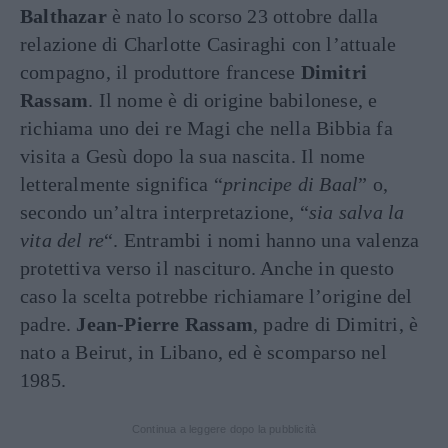
Balthazar
è nato lo scorso 23 ottobre dalla
relazione di Charlotte Casiraghi con l’attuale
compagno, il produttore francese
Dimitri
Rassam
. Il nome è di origine babilonese, e
richiama uno dei re Magi che nella Bibbia fa
visita a Gesù dopo la sua nascita. Il nome
letteralmente significa “
principe di Baal
” o,
secondo un’altra interpretazione, “
sia salva la
vita del re
“. Entrambi i nomi hanno una valenza
protettiva verso il nascituro. Anche in questo
caso la scelta potrebbe richiamare l’origine del
padre.
Jean-Pierre Rassam
, padre di Dimitri, è
nato a Beirut, in Libano, ed è scomparso nel
1985.
Continua a leggere dopo la pubblicità