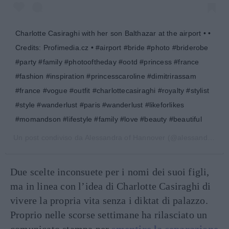
Charlotte Casiraghi with her son Balthazar at the airport • •
Credits: Profimedia.cz • #airport #bride #photo #briderobe
#party #family #photooftheday #ootd #princess #france
#fashion #inspiration #princesscaroline #dimitrirassam
#france #vogue #outfit #charlottecasiraghi #royalty #stylist
#style #wanderlust #paris #wanderlust #likeforlikes
#momandson #lifestyle #family #love #beauty #beautiful
Un post condiviso da
Alessandra of Hannover
(@alessandradeosmatribute) in data:
Due scelte inconsuete per i nomi dei suoi figli,
ma in linea con l’idea di Charlotte Casiraghi di
vivere la propria vita senza i diktat di palazzo.
Proprio nelle scorse settimane ha rilasciato un
comunicato stampa per
smentire la separazione