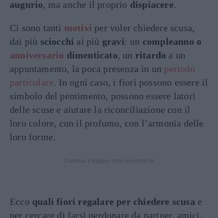
augurio
, ma anche il proprio
dispiacere
.
Ci sono tanti
motivi
per voler chiedere scusa,
dai più
sciocchi
ai più
gravi
: un
compleanno o
anniversario
dimenticato
, un
ritardo
a un
appuntamento, la poca presenza in un
periodo
particolare
. In ogni caso, i fiori possono essere il
simbolo del pentimento, possono essere latori
delle scuse e aiutare la riconciliazione con il
loro colore, con il profumo, con l’armonia delle
loro forme.
Continua a leggere dopo la pubblicità
Ecco
quali fiori regalare per chiedere scusa
e
per cercare di farsi perdonare da partner, amici,