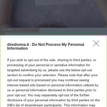
MAMMA
Festa della mamma, i regali fai
diredonna.it -
Do Not Process My Personal
da te fatti con il cuore
Information
Dai fiori di carta alla shopper personalizzata, ecco 3 idee
If you wish to opt-out of the sale, sharing to third parties, or
per i più piccoli e come realizzarli passo dopo passo
processing of your personal or sensitive information for
targeted advertising by us, please use the below opt-out
ELEONORA D'UFFIZI
section to confirm your selection. Please note that after your
opt-out request is processed you may continue seeing
interest-based ads based on personal information utilized by
us or personal information disclosed to third parties prior to
your opt-out. You may separately opt-out of the further
disclosure of your personal information by third parties on the
IAB’s list of downstream participants. This information may