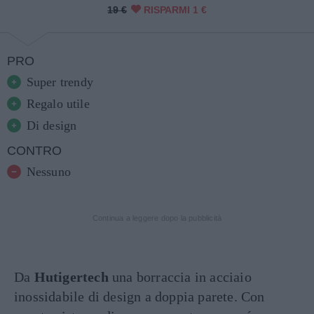
19 €
RISPARMI 1 €
PRO
Super trendy
Regalo utile
Di design
CONTRO
Nessuno
Continua a leggere dopo la pubblicità
Da
Hutigertech
una borraccia in acciaio
inossidabile di design a doppia parete. Con