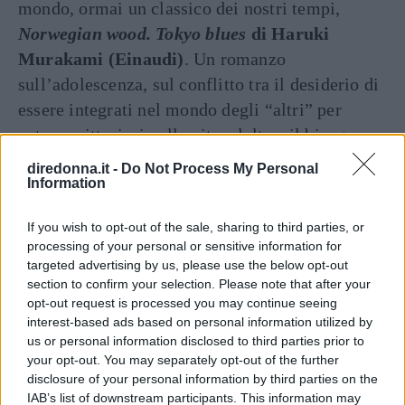
mondo, ormai un classico dei nostri tempi,
Norwegian wood. Tokyo blues
di Haruki
Murakami (Einaudi)
. Un romanzo
sull’adolescenza, sul conflitto tra il desiderio di
essere integrati nel mondo degli “altri” per
entrare vittoriosi nella vita adulta e il bisogno
irrinunciabile di essere se stessi, costi quel costi.
diredonna.it -
Do Not Process My Personal
Information
Indispensabile
If you wish to opt-out of the sale, sharing to third parties, or
processing of your personal or sensitive information for
targeted advertising by us, please use the below opt-out
section to confirm your selection. Please note that after your
opt-out request is processed you may continue seeing
interest-based ads based on personal information utilized by
us or personal information disclosed to third parties prior to
your opt-out. You may separately opt-out of the further
disclosure of your personal information by third parties on the
IAB’s list of downstream participants. This information may