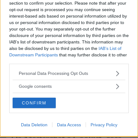
section to confirm your selection. Please note that after your
opt-out request is processed you may continue seeing
interest-based ads based on personal information utilized by
us or personal information disclosed to third parties prior to
your opt-out. You may separately opt-out of the further
disclosure of your personal information by third parties on the
IAB’s list of downstream participants. This information may
also be disclosed by us to third parties on the
IAB’s List of
Downstream Participants
that may further disclose it to other
third parties.
Please note that this website/app uses one or more Google
Personal Data Processing Opt Outs
services and may gather and store information including but
not limited to your visit or usage behaviour. You may click to
Google consents
grant or deny consent to Google and its third-party tags to
use your data for below specified purposes in below Google
CONFIRM
consent section.
Data Deletion
Data Access
Privacy Policy
CUCINA