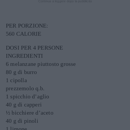
Continua a leggere dopo la pubblicità
PER PORZIONE:
560 CALORIE
DOSI PER 4 PERSONE
INGREDIENTI
6 melanzane piuttosto grosse
80 g di burro
1 cipolla
prezzemolo q.b.
1 spicchio d’aglio
40 g di capperi
½ bicchiere d’aceto
40 g di pinoli
1 limone