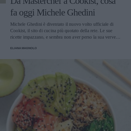
Da Masterchef a Cookist, cosa
fa oggi Michele Ghedini
Michele Ghedini è diventato il nuovo volto ufficiale di
Cookist, il sito di cucina più quotato della rete. Le sue
ricette impazzano, e sembra non aver perso la sua verve
dopo la sua eliminazione a Masterchef... Anzi, ci stà
ELIANA MAGNOLO
veramente stupendo.