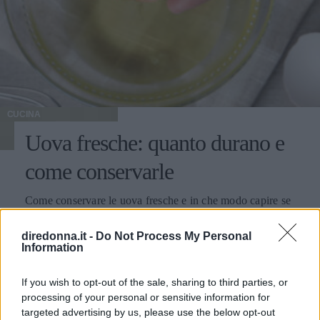
CUCINA
Uova fresche: quanto durano e
come conservarle
Come conservare le uova fresche e in che modo capire se
queste sono ancora buone da mangiare o se stiamo
mettendo in pericolo la nostra salute? Proviamo a
diredonna.it -
Do Not Process My Personal
Information
scoprirlo.
LAURA SANDRONI
If you wish to opt-out of the sale, sharing to third parties, or
processing of your personal or sensitive information for
targeted advertising by us, please use the below opt-out