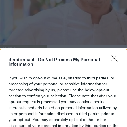
CUCINA
Da Masterchef a Cookist, cosa
diredonna.it -
Do Not Process My Personal
Information
fa oggi Michele Ghedini
If you wish to opt-out of the sale, sharing to third parties, or
Michele Ghedini è diventato il nuovo volto ufficiale di
processing of your personal or sensitive information for
Cookist, il sito di cucina più quotato della rete. Le sue
targeted advertising by us, please use the below opt-out
ricette impazzano, e sembra non aver perso la sua verve
section to confirm your selection. Please note that after your
dopo la sua eliminazione a Masterchef... Anzi, ci stà
opt-out request is processed you may continue seeing
ELIANA MAGNOLO
veramente stupendo.
interest-based ads based on personal information utilized by
us or personal information disclosed to third parties prior to
your opt-out. You may separately opt-out of the further
disclosure of your personal information by third parties on the