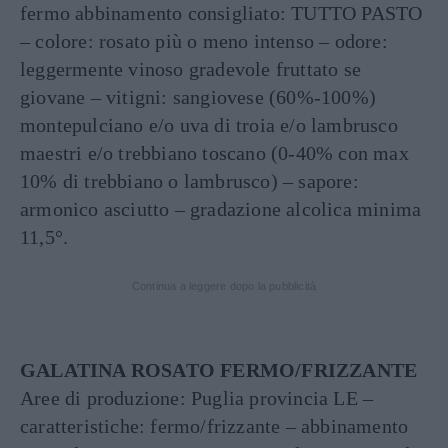
fermo abbinamento consigliato: TUTTO PASTO
– colore: rosato più o meno intenso – odore:
leggermente vinoso gradevole fruttato se
giovane – vitigni: sangiovese (60%-100%)
montepulciano e/o uva di troia e/o lambrusco
maestri e/o trebbiano toscano (0-40% con max
10% di trebbiano o lambrusco) – sapore:
armonico asciutto – gradazione alcolica minima
11,5°.
Continua a leggere dopo la pubblicità
GALATINA ROSATO FERMO/FRIZZANTE
Aree di produzione: Puglia provincia LE –
caratteristiche: fermo/frizzante – abbinamento