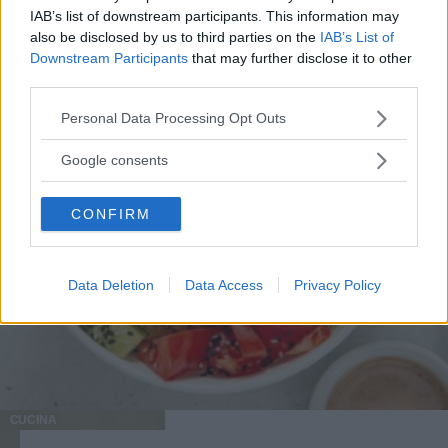
IAB’s list of downstream participants. This information may
also be disclosed by us to third parties on the
IAB’s List of
Downstream Participants
that may further disclose it to other
third parties.
Please note that this website/app uses one or more Google
Personal Data Processing Opt Outs
services and may gather and store information including but
not limited to your visit or usage behaviour. You may click to
Google consents
grant or deny consent to Google and its third-party tags to
use your data for below specified purposes in below Google
CONFIRM
consent section.
Data Deletion
Data Access
Privacy Policy
CUCINA