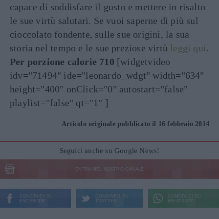
capace di soddisfare il gusto e mettere in risalto
le sue virtù salutari. Se vuoi saperne di più sul
cioccolato fondente, sulle sue origini, la sua
storia nel tempo e le sue preziose virtù
leggi qui
.
Per porzione calorie 710
[widgetvideo
idv="71494" ide="leonardo_wdgt" width="634"
height="400" onClick="0" autostart="false"
playlist="false" qt="1" ]
Articolo originale pubblicato il 16 febbraio 2014
Seguici anche su Google News!
ENTRA NEL NOSTRO CANALE
CONDIVIDI SU
CONDIVIDI SU
CONDIVIDI SU
FACEBOOK
TWITTER
WHATSAPP