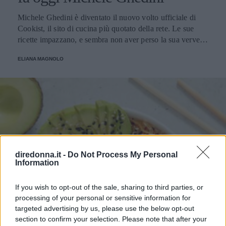
Michele Ghedini è diventato il nuovo volto ufficiale di
Cookist, il sito di cucina più quotato della rete. Le sue
ricette impazzano, e sembra non aver perso la sua verve
dopo la sua eliminazione a Masterchef... Anzi, ci stà
ELIANA MAGNOLO
veramente stupendo.
diredonna.it -
Do Not Process My Personal
Information
If you wish to opt-out of the sale, sharing to third parties, or
processing of your personal or sensitive information for
targeted advertising by us, please use the below opt-out
section to confirm your selection. Please note that after your