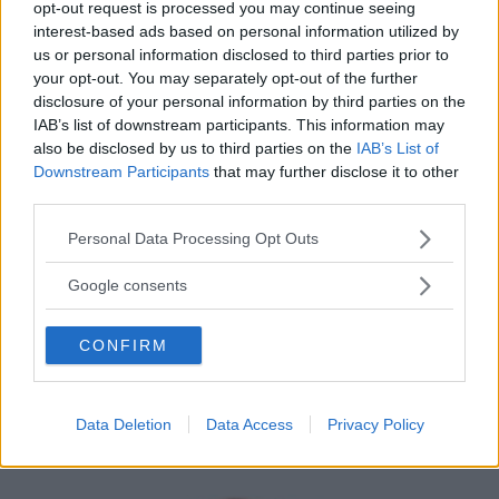
opt-out request is processed you may continue seeing
interest-based ads based on personal information utilized by
us or personal information disclosed to third parties prior to
your opt-out. You may separately opt-out of the further
disclosure of your personal information by third parties on the
IAB’s list of downstream participants. This information may
also be disclosed by us to third parties on the
IAB’s List of
Downstream Participants
that may further disclose it to other
CUCINA
third parties.
Perché la Poke hawaiana è
Please note that this website/app uses one or more Google
Personal Data Processing Opt Outs
services and may gather and store information including but
diventata tanto popolare anche
not limited to your visit or usage behaviour. You may click to
Google consents
grant or deny consent to Google and its third-party tags to
in Italia
use your data for below specified purposes in below Google
CONFIRM
consent section.
Fresco, sfizioso e sano: ecco perché il poke, specialità
culinaria hawaiana, sta spopolando soprattutto tra i giovani
in tutta Italia. A scapito, a volte, anche di una buona pizza.
Data Deletion
Data Access
Privacy Policy
E voi di quale team siete: poke o pizza?
ELIANA MAGNOLO