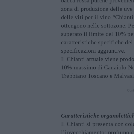
bacca rossa purché provenient
zona di produzione delle uve
delle viti per il vino “Chiant
ottengono nelle sottozone. Pe
superato il limite del 10% pe
caratteristiche specifiche del
specificazioni aggiuntive.
Il Chianti attuale viene prod
10% massimo di Canaiolo Ne
Trebbiano Toscano e Malvasia
Cont
Caratteristiche organolettic
Il Chianti si presenta con co
l’invecchiamento; profumo d