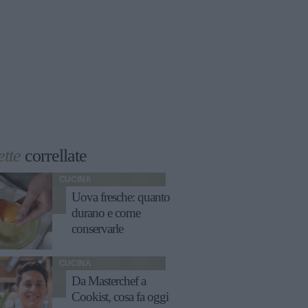
ette
correllate
CUCINA
Uova fresche: quanto
durano e come
conservarle
CUCINA
Da Masterchef a
Cookist, cosa fa oggi