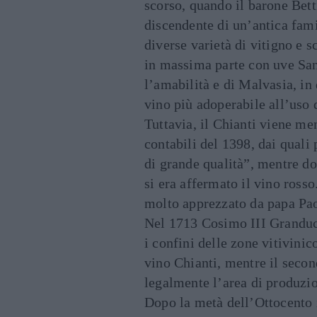
scorso, quando il barone Bett
discendente di un’antica fam
diverse varietà di vitigno e s
in massima parte con uve San
l’amabilità e di Malvasia, in
vino più adoperabile all’uso 
Tuttavia, il Chianti viene me
contabili del 1398, dai quali 
di grande qualità”, mentre d
si era affermato il vino rosso
molto apprezzato da papa Pao
Nel 1713 Cosimo III Granduc
i confini delle zone vitivinic
vino Chianti, mentre il secon
legalmente l’area di produzio
Dopo la metà dell’Ottocento 