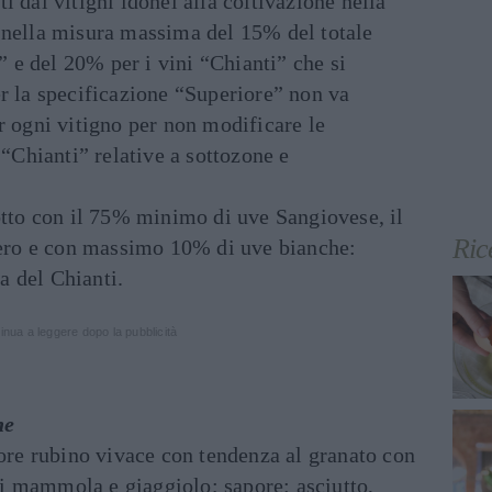
i dai vitigni idonei alla coltivazione nella
 nella misura massima del 15% del totale
i” e del 20% per i vini “Chianti” che si
r la specificazione “Superiore” non va
r ogni vitigno per non modificare le
 “Chianti” relative a sottozone e
otto con il 75% minimo di uve Sangiovese, il
Ric
ro e con massimo 10% di uve bianche:
 del Chianti.
inua a leggere dopo la pubblicità
he
lore rubino vivace con tendenza al granato con
i mammola e giaggiolo; sapore: asciutto,