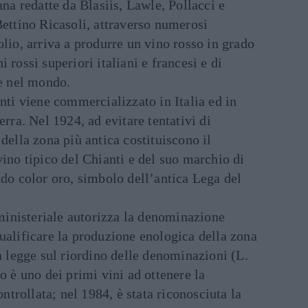
ana redatte da Blasiis, Lawle, Pollacci e
Bettino Ricasoli, attraverso numerosi
olio, arriva a produrre un vino rosso in grado
 rossi superiori italiani e francesi e di
 e nel mondo.
anti viene commercializzato in Italia ed in
erra. Nel 1924, ad evitare tentativi di
della zona più antica costituiscono il
vino tipico del Chianti e del suo marchio di
ndo color oro, simbolo dell’antica Lega del
inisteriale autorizza la denominazione
ualificare la produzione enologica della zona
la legge sul riordino delle denominazioni (L.
o è uno dei primi vini ad ottenere la
rollata; nel 1984, è stata riconosciuta la