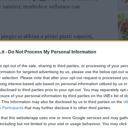
 tannico, morbido e vellutato con
pregio si abbina a primi piatti saporiti,
lliti misti, polpettone alla fiorentina,
a farcita. Ma andiamo nello specifico ai
it -
Do Not Process My Personal Information
inano alle varie tipologie del Chianti.
to opt-out of the sale, sharing to third parties, or processing of your per
tenore alcolico si gusta quando è giovane e
formation for targeted advertising by us, please use the below opt-out s
 16°C. In particolare, parliamo del Chianti
r selection. Please note that after your opt-out request is processed y
e Montalbano: il Chianti Colli Aretini si
eing interest-based ads based on personal information utilized by us or
disclosed to third parties prior to your opt-out. You may separately opt-
 pesce in umido, carni alla brace, reale di
losure of your personal information by third parties on the IAB’s list of
line Pisane, tradizionalmente leggero, si gusta
. This information may also be disclosed by us to third parties on the
IA
arni arrosto; il Chianti Montalbano, giovane o
Participants
that may further disclose it to other third parties.
 ottimo con pollo in umido e carni alla
 that this website/app uses one or more Google services and may gath
6-18°C.
including but not limited to your visit or usage behaviour. You may click 