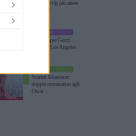
Le nozze vip più attese
del 2020
TEMPO LIBERO
Bottura apre Gucci
Osteria a Los Angeles
SPETTACOLO
Scarlett Johansson:
doppia nomination agli
Oscar