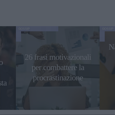
GOSSIP
GOSSIP
Na
26 frasi motivazionali
o
per combattere la
procrastinazione
sta