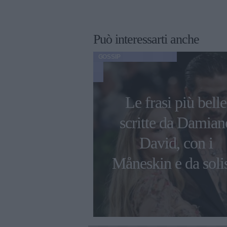
Può interessarti anche
GOSSIP
ni di Ambra
Le frasi più belle
 con i figli e
scritte da Damian
 compagno
David, con i
esco Renga
Måneskin e da soli