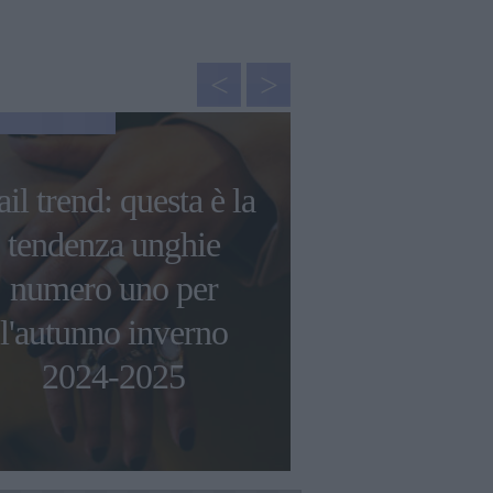
GOSSIP
il trend: questa è la
Le 5 miglio
tendenza unghie
barrier
numero uno per
proteggere l
l'autunno inverno
sole e inqu
2024-2025