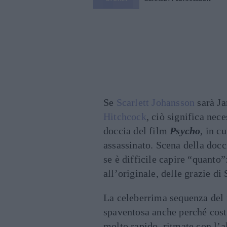
Se
Scarlett Johansson
sarà Ja
Hitchcock
, ciò significa nec
doccia del film
Psycho
, in c
assassinato. Scena della docc
se è difficile capire “quanto
all’originale, delle grazie di
La celeberrima sequenza del
spaventosa anche perché cost
molto rapido, ritmate con l’