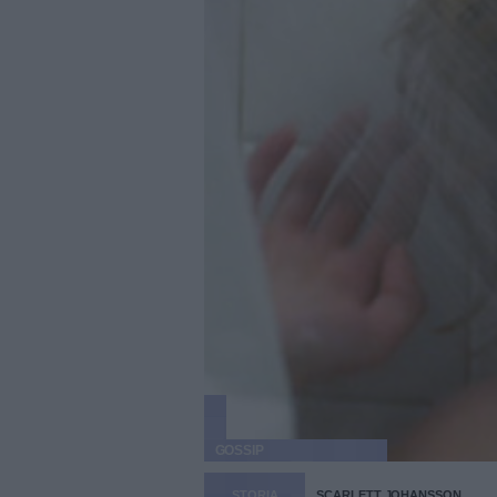
GOSSIP
STORIA
SCARLETT JOHANSSON