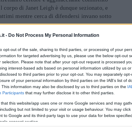
l corpo di Janet Leigh è dunque sezionato, e
 attimi mentre cerca di difendersi invano sotto
it -
Do Not Process My Personal Information
inua a leggere dopo la pubblicità
Dal
to opt-out of the sale, sharing to third parties, or processing of your per
formation for targeted advertising by us, please use the below opt-out s
r selection. Please note that after your opt-out request is processed y
 del 1998 di Gus Van Sant, fedele scena per
eing interest-based ads based on personal information utilized by us or
a sequenza è praticamente identica sia nelle
disclosed to third parties prior to your opt-out. You may separately opt-
losure of your personal information by third parties on the IAB’s list of
. This information may also be disclosed by us to third parties on the
IA
Participants
that may further disclose it to other third parties.
 cui titolo attuale è diventato semplicemente
della lavorazione di Psycho, e questo potrebbe
 that this website/app uses one or more Google services and may gath
including but not limited to your visit or usage behaviour. You may click 
tt Johansson
per mostrare la sua bravura e la
 to Google and its third-party tags to use your data for below specifi
Leigh, a sua volta diretta da Hitchcock.
ogle consent section.