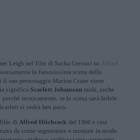
net Leigh nel film di Sacha Gervasi su
Alfred
essariamente la famosissima scena della
ui il suo personaggio Marion Crane viene
ia significa
Scarlett Johansson
nuda, anche
”: perché tecnicamente, se la scena sarà fedele
 Scarlett si vedrà ben poco.
 film di
Alfred Hitchcock
del 1960 è così
ruita da scene segmentate e montate in modo
altrettanto celebre e agghiacciante commento