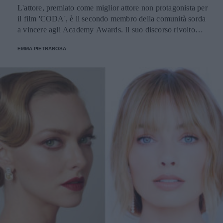
L'attore, premiato come miglior attore non protagonista per
il film 'CODA', è il secondo membro della comunità sorda
a vincere agli Academy Awards. Il suo discorso rivolto
alle persone con disabilità ha suscitato l'applauso in lingua
EMMA PIETRAROSA
dei segni del Dolby Theatre.