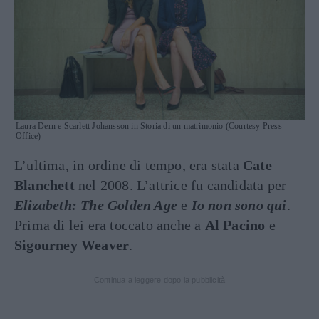
Laura Dern e Scarlett Johansson in Storia di un matrimonio (Courtesy Press
Office)
L’ultima, in ordine di tempo, era stata
Cate
Blanchett
nel 2008. L’attrice fu candidata per
Elizabeth: The Golden Age
e
Io non sono qui
.
Prima di lei era toccato anche a
Al Pacino
e
Sigourney Weaver
.
Continua a leggere dopo la pubblicità