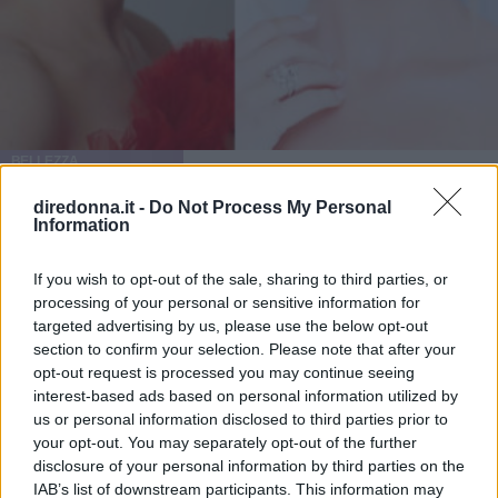
BELLEZZA
I beauty look degli Oscar 2021
diredonna.it -
Do Not Process My Personal
Information
Rossetto rosso, frangia, caschetto e chignon: ecco i beauty
look che fanno sognare
If you wish to opt-out of the sale, sharing to third parties, or
processing of your personal or sensitive information for
MARTA FRANCESCA PULVIRENTI
targeted advertising by us, please use the below opt-out
section to confirm your selection. Please note that after your
opt-out request is processed you may continue seeing
interest-based ads based on personal information utilized by
us or personal information disclosed to third parties prior to
your opt-out. You may separately opt-out of the further
disclosure of your personal information by third parties on the
IAB’s list of downstream participants. This information may