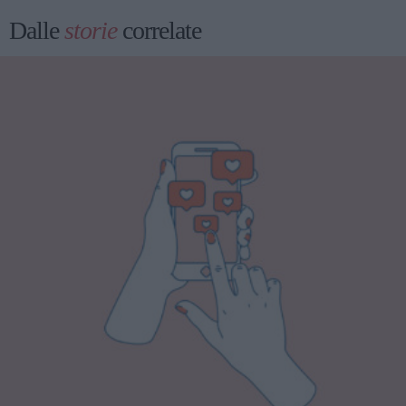
Dalle
storie
correlate