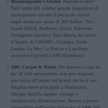
Bloomingsdale’s Outlet
. Puntate in alto?
Nell’outlet del celebre grande magazzino di
lusso potrete trovare il pezzo dei vostri
sogni anche per meno di 200 dollari. Tra i
brand AQUA, Burberry, Gucci, Salvatore
Ferragamo Sandro e Tory Burch, ma anche
il beauty di CHANEL, Clinique, Estée
Lauder, La Mer, La Prairie e Lancôme,
accessori e gioielli (2085 Broadway).
ABC Carpet & Home
. Per portare a casa un
po’ di stile newyorkese, non può mancare
una visita all’outlet del brand che ha il suo
flagship store principale a Manhattan.
Design, mobili, tappeti, vintage e
antiquariato, illuminazione, decoro a prezzi
imperdibili nell’outlet dislocato al 3906 2nd