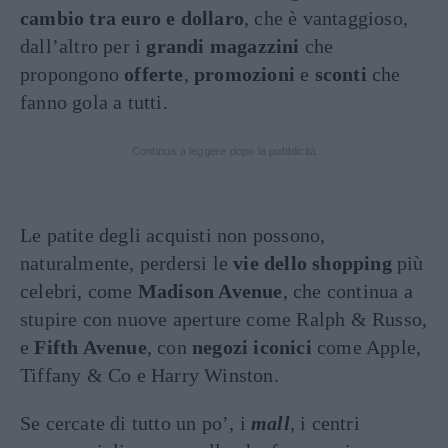
cambio tra euro e dollaro
, che è vantaggioso,
dall’altro per i
grandi magazzini
che
propongono
offerte
,
promozioni
e
sconti
che
fanno gola a tutti.
Continua a leggere dopo la pubblicità
Le patite degli acquisti non possono,
naturalmente, perdersi le
vie dello shopping
più
celebri, come
Madison Avenue
, che continua a
stupire con nuove aperture come Ralph & Russo,
e
Fifth Avenue
, con
negozi iconici
come Apple,
Tiffany & Co e Harry Winston.
Se cercate di tutto un po’, i
mall
, i centri