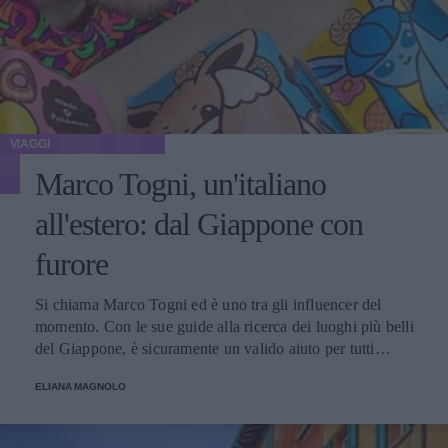
VIAGGI
Marco Togni, un'italiano
all'estero: dal Giappone con
furore
Si chiama Marco Togni ed è uno tra gli influencer del
momento. Con le sue guide alla ricerca dei luoghi più belli
del Giappone, è sicuramente un valido aiuto per tutti
coloro che vogliono viaggiare verso questa perla
ELIANA MAGNOLO
dell'Oriente.