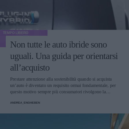
TEMPO LIBERO
Non tutte le auto ibride sono
uguali. Una guida per orientarsi
all’acquisto
Prestare attenzione alla sostenibilità quando si acquista
un’auto è diventato un requisito ormai fondamentale, per
questo motivo sempre più consumatori rivolgono la
propria attenzione alle auto ibride, ma come orientarsi
ANDREA_ENGHEBEN
all’interno dell’offerta? Ecco una breve guida per scegliere
l’auto ibrida giusta per voi.