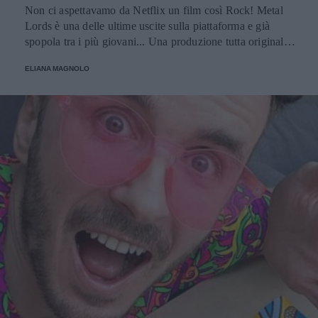
Non ci aspettavamo da Netflix un film così Rock! Metal
Lords è una delle ultime uscite sulla piattaforma e già
spopola tra i più giovani... Una produzione tutta originale,
che si distacca dagli stereotipi e ci fa veramente conoscere
ELIANA MAGNOLO
il mondo della musica metal.