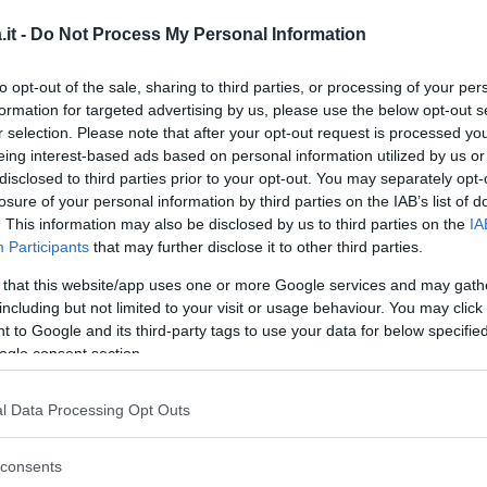
e e presentatrice della rubrica di
it -
Do Not Process My Personal Information
gico
Bel tempo si spera
. Nel 2007 si è spostata
 l’edizione mattutina del TG5. Nel 2020 ha
to opt-out of the sale, sharing to third parties, or processing of your per
formation for targeted advertising by us, please use the below opt-out s
 intitolato
Donne è arrivato lo smart working.
r selection. Please note that after your opt-out request is processed y
eing interest-based ads based on personal information utilized by us or
inua a leggere dopo la pubblicità
disclosed to third parties prior to your opt-out. You may separately opt-
losure of your personal information by third parties on the IAB’s list of
. This information may also be disclosed by us to third parties on the
IA
Participants
that may further disclose it to other third parties.
 that this website/app uses one or more Google services and may gath
including but not limited to your visit or usage behaviour. You may click 
 to Google and its third-party tags to use your data for below specifi
ogle consent section.
l Data Processing Opt Outs
consents