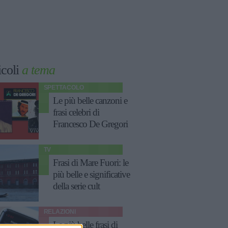
icoli
a tema
SPETTACOLO
Le più belle canzoni e
frasi celebri di
Francesco De Gregori
TV
Frasi di Mare Fuori: le
più belle e significative
della serie cult
RELAZIONI
Le più belle frasi di