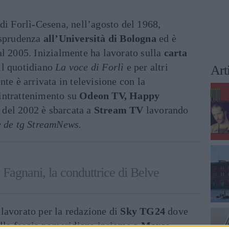
di Forlì-Cesena, nell’agosto del 1968,
isprudenza
all’Università di Bologna
ed è
l 2005. Inizialmente ha lavorato sulla
carta
il quotidiano
La voce di Forlì
e per altri
Art
te è arrivata in televisione con la
intrattenimento su
Odeon TV, Happy
e del 2002 è sbarcata a
Stream TV
lavorando
 de tg StreamNews.
 Fagnani, la conduttrice di Belve
lavorato per la redazione di
Sky TG24
dove
ella fascia pomeridiana insieme a
Marco