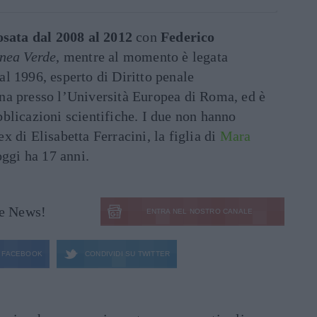
osata dal 2008 al 2012
con
Federico
nea Verde
, mentre al momento è legata
al 1996, esperto di Diritto penale
na presso l’Università Europea di Roma, ed è
blicazioni scientifiche. I due non hanno
 di Elisabetta Ferracini, la figlia di
Mara
oggi ha 17 anni.
le News!
ENTRA NEL NOSTRO CANALE
FACEBOOK
CONDIVIDI SU
TWITTER