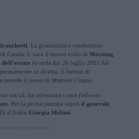
Branchetti
. La giornalista e conduttrice
di Canale 5, sarà il nuovo volto di
Morning
 dell’estate
in onda dal 26 luglio 2021 dal
gorosamente in diretta, il format di
o prende il posto di
Mattino Cinque
.
 sui social, ha informato i suoi
follower
ram
. Per la prima puntata ospiti
il generale
lli d’Italia
Giorgia Meloni
.
inua a leggere dopo la pubblicità