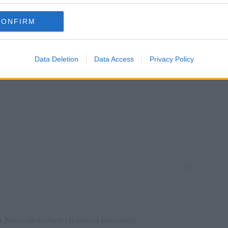
CONFIRM
Data Deletion
Data Access
Privacy Policy
za questo post su Instagram
a SimonaBranchetti (@simona.branchetti)