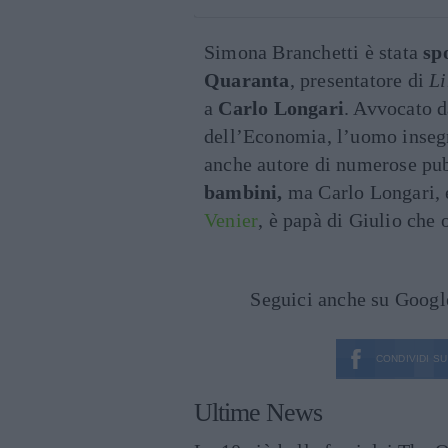
Simona Branchetti è stata
sp
Quaranta
, presentatore di
Li
a
Carlo Longari
. Avvocato d
dell’Economia, l’uomo inseg
anche autore di numerose pub
bambini,
ma Carlo Longari, ex
Venier
, è papà di Giulio che 
Seguici anche su Goog
CONDIVIDI SU
Ultime News