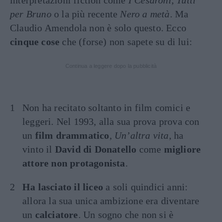
interpretazioni fiction come
I Cesaroni
,
Tutti
per Bruno
o la più recente
Nero a metà
. Ma
Claudio Amendola non è solo questo. Ecco
cinque cose
che (forse) non sapete su di lui:
Continua a leggere dopo la pubblicità
Non ha recitato soltanto in film comici e
leggeri. Nel 1993, alla sua prova prova con
un
film drammatico
,
Un’altra vita
, ha
vinto il
David di Donatello
come
migliore
attore non protagonista
.
Ha lasciato il liceo
a soli quindici anni:
allora la sua unica ambizione era diventare
un
calciatore
. Un sogno che non si è