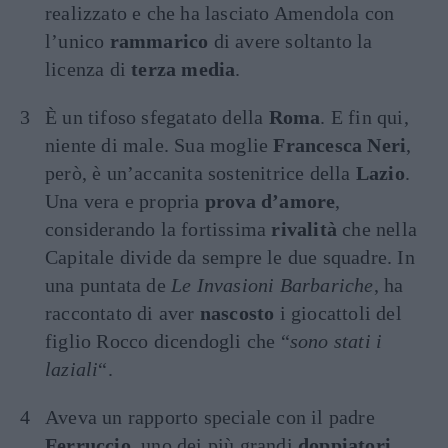
realizzato e che ha lasciato Amendola con
l’unico
rammarico
di avere soltanto la
licenza di
terza media
.
È un tifoso sfegatato della
Roma
. E fin qui,
niente di male. Sua moglie
Francesca Neri
,
però, è un’accanita sostenitrice della
Lazio
.
Una vera e propria
prova d’amore
,
considerando la fortissima
rivalità
che nella
Capitale divide da sempre le due squadre. In
una puntata de
Le Invasioni Barbariche
, ha
raccontato di aver
nascosto
i giocattoli del
figlio Rocco dicendogli che “
sono stati i
laziali
“.
Aveva un rapporto speciale con il padre
Ferruccio
, uno dei più grandi
doppiatori