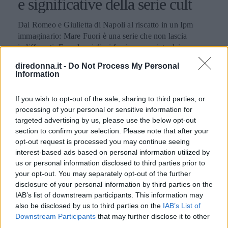
e significative della serie cult
Dai Romeo e Giulietta di Napoli al riscatto in un Ipm
immaginario: Mare Fuori è una serie che non lascia
indifferenti. Ecco le migliori frasi pronunciate dai
personaggi.
diredonna.it -
Do Not Process My Personal
PERDITA DURANGO
Information
If you wish to opt-out of the sale, sharing to third parties, or
processing of your personal or sensitive information for
targeted advertising by us, please use the below opt-out
section to confirm your selection. Please note that after your
opt-out request is processed you may continue seeing
interest-based ads based on personal information utilized by
us or personal information disclosed to third parties prior to
your opt-out. You may separately opt-out of the further
disclosure of your personal information by third parties on the
IAB’s list of downstream participants. This information may
also be disclosed by us to third parties on the
IAB’s List of
Downstream Participants
that may further disclose it to other
third parties.