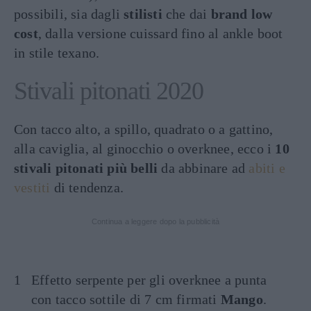
possibili, sia dagli
stilisti
che dai
brand low
cost
, dalla versione cuissard fino al ankle boot
in stile texano.
Stivali pitonati 2020
Con tacco alto, a spillo, quadrato o a gattino,
alla caviglia, al ginocchio o overknee, ecco i
10
stivali pitonati più belli
da abbinare ad
abiti e
vestiti
di tendenza.
Continua a leggere dopo la pubblicità
Effetto serpente per gli overknee a punta
con tacco sottile di 7 cm firmati
Mango
.