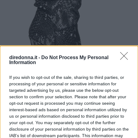
diredonna.it -
Do Not Process My Personal
Information
If you wish to opt-out of the sale, sharing to third parties, or
processing of your personal or sensitive information for
Café Noir (109 euro)
targeted advertising by us, please use the below opt-out
section to confirm your selection. Please note that after your
Gli stivali di
Sophia Webster
in pelle tattile
opt-out request is processed you may continue seeing
interest-based ads based on personal information utilized by
effetto serpente sono ricamati con le sue
us or personal information disclosed to third parties prior to
farfalle colorate del brand e hanno tacco da
your opt-out. You may separately opt-out of the further
5 cm con punta a mandorla squadrata.
disclosure of your personal information by third parties on the
IAB’s list of downstream participants. This information may