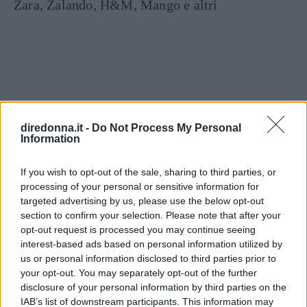
Zara, Zalando, H&M, Mango e altri
diredonna.it -
Do Not Process My Personal
Information
STORIA
ABBINAMENTI
GONNE
MODA AUTUNNO INVERNO
If you wish to opt-out of the sale, sharing to third parties, or
Dalle
storie
correlate
processing of your personal or sensitive information for
targeted advertising by us, please use the below opt-out
section to confirm your selection. Please note that after your
opt-out request is processed you may continue seeing
interest-based ads based on personal information utilized by
us or personal information disclosed to third parties prior to
your opt-out. You may separately opt-out of the further
disclosure of your personal information by third parties on the
IAB’s list of downstream participants. This information may