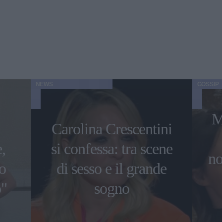
NEWS
GOSSIP
M
Carolina Crescentini
,
si confessa: tra scene
no
o
di sesso e il grande
o"
sogno