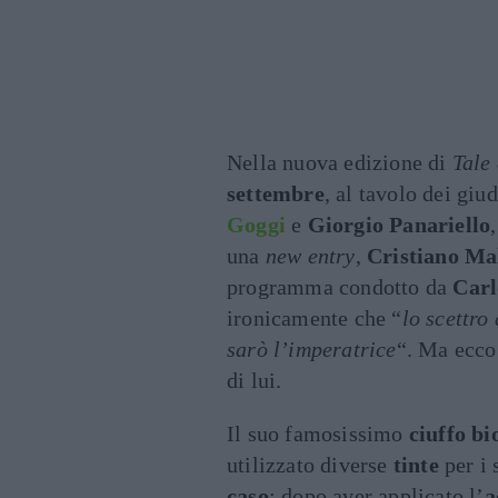
Nella nuova edizione di
Tale
settembre
, al tavolo dei giu
Goggi
e
Giorgio Panariello
una
new entry
,
Cristiano Mal
programma condotto da
Carl
ironicamente che “
lo scettro
sarò l’imperatrice
“. Ma ecco
di lui.
Il suo famosissimo
ciuffo bi
utilizzato diverse
tinte
per i 
caso
: dopo aver applicato l’
a