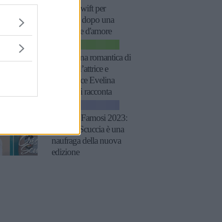
Taylor Swift per
rinascere dopo una
delusione d'amore
CINEMA
“Sono una romantica di
natura”: l’attrice e
produttrice Evelina
Manna si racconta
NEWS
Isola dei Famosi 2023:
Cristina Scuccia è una
naufraga della nuova
edizione