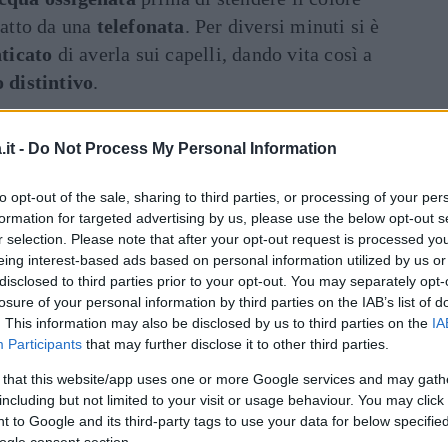
ratto da una
telefonata
. Per diversi minuti si è
ticato
di averla sui capelli, dando vita così a
 distintivo
.
Art
inua a leggere dopo la pubblicità
it -
Do Not Process My Personal Information
to opt-out of the sale, sharing to third parties, or processing of your per
rasferito dalla
Sicilia
a
Genova
per
formation for targeted advertising by us, please use the below opt-out s
r selection. Please note that after your opt-out request is processed y
 che ha conosciuto alcuni dei nomi più
eing interest-based ads based on personal information utilized by us or
italiano, come
Gino Paoli
,
Luigi Tenco
e
disclosed to third parties prior to your opt-out. You may separately opt-
timo lo ha introdotto per la prima volta nel
losure of your personal information by third parties on the IAB’s list of
. This information may also be disclosed by us to third parties on the
IA
che
: per ricambiare il favore, lui gli ha
Participants
that may further disclose it to other third parties.
agazza era
Dori Ghezzi
, diventata poi sua
 that this website/app uses one or more Google services and may gath
including but not limited to your visit or usage behaviour. You may click 
 to Google and its third-party tags to use your data for below specifi
una puntata di
Domenica In
, il cantante ha
ogle consent section.