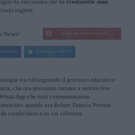
glio ha raccontato che ha
trentasette anni
ltanto inglese.
le News!
ENTRA NEL NOSTRO CANALE
FACEBOOK
CONDIVIDI SU
TWITTER
ecnologia sta ridisegnando il processo educativo
asis, che ora possiamo tornare a sentire live
ati WhatsApp che tutti commenteranno
ronunciate quando era Robert Francis Prevost
e da condividere e su cui riflettere