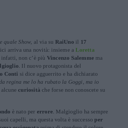
 e quale Show,
al via su
RaiUno
il
17
dici arriva una novità: insieme a
Loretta
, infatti, non c’è più
Vincenzo Salemme
ma
gioglio
. Il nuovo protagonista del
o Conti
si dice agguerrito e ha dichiarato
 da regina me lo ha rubato la Goggi, ma io
 alcune
curiosità
che forse non conoscete su
ondo
è nato per
errore
. Malgioglio ha sempre
suoi capelli, ma questa volta è successo
per
cqua ossigenata
prima di stendere il colore