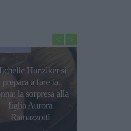
NEWS
ichelle Hunziker si
Rihanna svel
prepara a fare la
sul suo s
nna: la sorpresa alla
Superbowl
figlia Aurora
sulla sua
Ramazzotti
musi