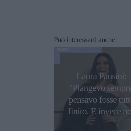
Può interessarti anche
GOSSIP
o 2023, il
Laura Pausini:
fficiale per il
"Piangevo sempre
 di Furore di
pensavo fosse tutt
 e Chiara
finito. E invece n