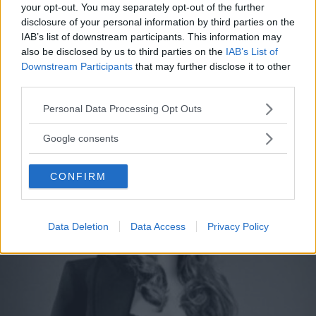
Le più belle frasi di Taylor
your opt-out. You may separately opt-out of the further
disclosure of your personal information by third parties on the
Swift per rinascere dopo una
IAB’s list of downstream participants. This information may
also be disclosed by us to third parties on the
IAB’s List of
delusione d'amore
Downstream Participants
that may further disclose it to other
third parties.
Le frasi di Taylor Swift che aiutano a superare la rottura di
una relazione: sono tratte dalle sue canzoni più belle sulla
Please note that this website/app uses one or more Google
Personal Data Processing Opt Outs
fine di un rapporto.
services and may gather and store information including but
not limited to your visit or usage behaviour. You may click to
Google consents
PERDITA DURANGO
grant or deny consent to Google and its third-party tags to
use your data for below specified purposes in below Google
CONFIRM
consent section.
Data Deletion
Data Access
Privacy Policy