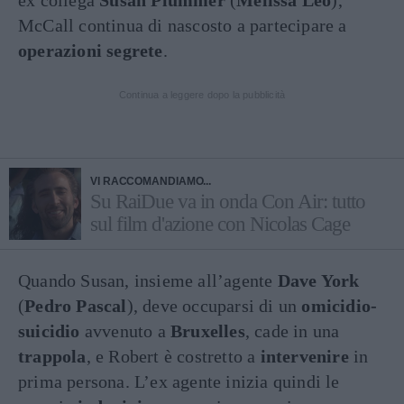
ex collega
Susan Plummer
(
Melissa Leo
),
McCall continua di nascosto a partecipare a
operazioni
segrete
.
Continua a leggere dopo la pubblicità
VI RACCOMANDIAMO...
Su RaiDue va in onda Con Air: tutto
sul film d'azione con Nicolas Cage
Quando Susan, insieme all’agente
Dave York
(
Pedro Pascal
), deve occuparsi di un
omicidio-
suicidio
avvenuto a
Bruxelles
, cade in una
trappola
, e Robert è costretto a
intervenire
in
prima persona. L’ex agente inizia quindi le