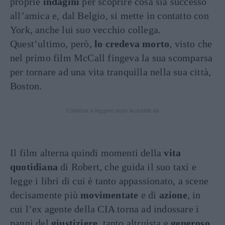
proprie
indagini
per scoprire cosa sia successo
all’amica e, dal Belgio, si mette in contatto con
York, anche lui suo vecchio collega.
Quest’ultimo, però,
lo credeva morto
, visto che
nel primo film McCall fingeva la sua scomparsa
per tornare ad una vita tranquilla nella sua città,
Boston.
Continua a leggere dopo la pubblicità
Il film alterna quindi momenti della
vita
quotidiana
di Robert, che guida il suo taxi e
legge i libri di cui è tanto appassionato, a scene
decisamente più
movimentate
e di
azione
, in
cui l’ex agente della CIA torna ad indossare i
panni del
giustiziere
, tanto altruista e
generoso