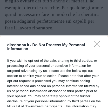
meglio evitare del tutto anche di metterli, ad
esempio, dietro le orecchie. Per qualche giorno è
quindi necessario fare in modo che la cheratina
possa adagiarsi perfettamente sui capelli per
fare il lavoro riparatore.
Trattamento alla cheratina per
diredonna.it -
Do Not Process My Personal
capelli: benefici e risultati
Information
If you wish to opt-out of the sale, sharing to third parties, or
La cheratina dona diversi
benefici
al benessere
processing of your personal or sensitive information for
dei capelli, pertanto il trattamento alla cheratina
targeted advertising by us, please use the below opt-out
section to confirm your selection. Please note that after your
comporta risultati ottimali ed efficaci. I capelli
opt-out request is processed you may continue seeing
risultano più morbidi, luminosi, lisci, sani e
interest-based ads based on personal information utilized by
setosi, ma soprattutto più ordinati e facili da
us or personal information disclosed to third parties prior to
your opt-out. You may separately opt-out of the further
gestire. Questo trattamento è ideale per chi ha i
disclosure of your personal information by third parties on the
capelli crespi, poco disciplinati, secchi e
IAB’s list of downstream participants. This information may