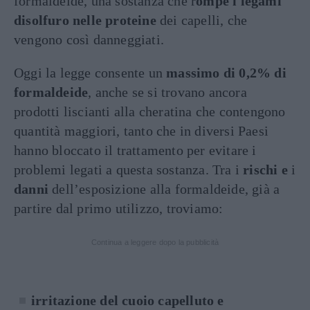
formaldeide, una sostanza che r
ompe i legami
disolfuro nelle proteine
dei capelli, che
vengono così danneggiati.
Oggi la legge consente un
massimo di 0,2% di
formaldeide
, anche se si trovano ancora
prodotti liscianti alla cheratina che contengono
quantità maggiori, tanto che in diversi Paesi
hanno bloccato il trattamento per evitare i
problemi legati a questa sostanza. Tra i
rischi e
i
danni
dell’esposizione alla formaldeide, già a
partire dal primo utilizzo, troviamo:
Continua a leggere dopo la pubblicità
irritazione del cuoio capelluto e