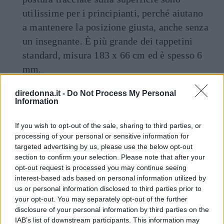
utilissime per i principianti, perché aiutano
a mantenere la posizione giusta, anche senza
un insegnante. È più grande dei tappetini
standard, misura 183 x 66 cm ed è spesso 6
mm.
diredonna.it -
Do Not Process My Personal
Information
Seguici anche su Google News!
If you wish to opt-out of the sale, sharing to third parties, or
ENTRA NEL NOSTRO CANALE
processing of your personal or sensitive information for
targeted advertising by us, please use the below opt-out
CONDIVIDI SU
CONDIVIDI SU
CONDIVIDI SU
section to confirm your selection. Please note that after your
FACEBOOK
TWITTER
WHATSAPP
opt-out request is processed you may continue seeing
interest-based ads based on personal information utilized by
Ultime News
us or personal information disclosed to third parties prior to
your opt-out. You may separately opt-out of the further
Le 10 più belle frasi dei The Oasis, che ora
disclosure of your personal information by third parties on the
possiamo tornare a sentire live
IAB’s list of downstream participants. This information may