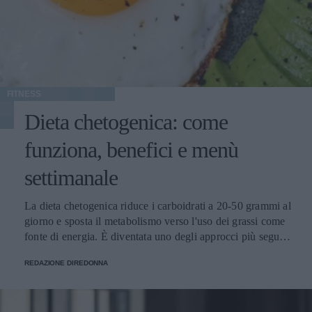
FITNESS
Dieta chetogenica: come
funziona, benefici e menù
settimanale
La dieta chetogenica riduce i carboidrati a 20-50 grammi al
giorno e sposta il metabolismo verso l'uso dei grassi come
fonte di energia. È diventata uno degli approcci più seguiti
dalle donne per gestire il peso e l'energia quotidiana.
REDAZIONE DIREDONNA
Marchi specializzati come BeKeto offrono prodotti e
ricette pensati per chi segue questo regime, rendendo più
semplice la fase iniziale. Cos'è la dieta chetogenica e come