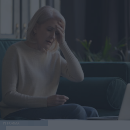
induce la chetosi La dieta chetogenica è un regime
alimentare a bassissimo contenuto di carboidrati che porta
l'organismo in uno stato chiamato chetosi. Quando i
carboidrati scendono sotto i 50 grammi giornalieri, il corpo
esaurisce le riserve di glicogeno e inizia a produrre corpi
chetonici nel fegato a partire dai grassi. La ripartizione dei
macronutrienti è precisa: circa 70% di grassi, 25% di
proteine e 5% di carboidrati. Questo equilibrio mantiene
stabile la glicemia e riduce i picchi insulinici. La chetosi
nutrizionale inizia di solito dopo 2-4 giorni di restrizione,
anche se il tempo varia in base all'attività fisica e alle
riserve di glicogeno iniziali. I benefici della dieta keto per
le donne La dieta chetogenica offre vantaggi specifici
legati al controllo del peso e alla stabilità energetica. I
corpi chetonici riducono il senso di fame agendo sulla
grelina, l'ormone che stimola l'appetito. Ecco i benefici più
documentati: Controllo del peso: minore produzione di
insulina e maggiore sazietà tra i pasti Energia stabile:
assenza dei cali glicemici tipici delle diete ricche di
zuccheri Riduzione della fame: i chetoni agiscono sulla
IN FORMA
grelina, smorzando l'appetito Lucidità mentale: il cervello