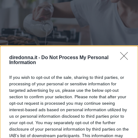
diredonna.it -
Do Not Process My Personal
Information
If you wish to opt-out of the sale, sharing to third parties, or
IN FORMA
processing of your personal or sensitive information for
targeted advertising by us, please use the below opt-out
Cereali a colazione: quali
section to confirm your selection. Please note that after your
scegliere e come consumarli per
opt-out request is processed you may continue seeing
interest-based ads based on personal information utilized by
iniziare bene la giornata
us or personal information disclosed to third parties prior to
your opt-out. You may separately opt-out of the further
disclosure of your personal information by third parties on the
Ecco quali cereali scegliere e come consumarli a colazione
IAB’s list of downstream participants. This information may
per iniziare la giornata con una buona dose di energia e