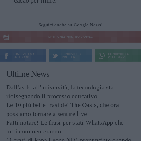
cacao per finire.
Seguici anche su Google News!
ENTRA NEL NOSTRO CANALE
CONDIVIDI SU
CONDIVIDI SU
CONDIVIDI SU
FACEBOOK
TWITTER
WHATSAPP
Ultime News
Dall'asilo all'università, la tecnologia sta
ridisegnando il processo educativo
Le 10 più belle frasi dei The Oasis, che ora
possiamo tornare a sentire live
Fatti notare! Le frasi per stati WhatsApp che
tutti commenteranno
11 frasi di Papa Leone XIV, pronunciate quando