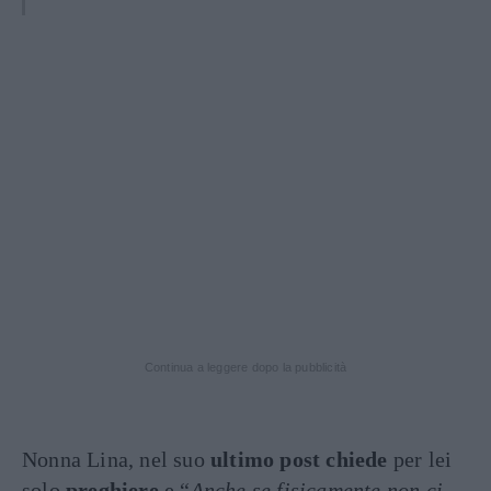
Continua a leggere dopo la pubblicità
Nonna Lina, nel suo
ultimo post chiede
per lei
solo
preghiere
e “
Anche se fisicamente non ci