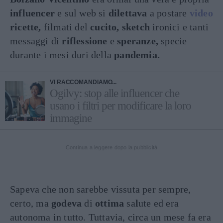
influencer
e sul web si
dilettava
a postare
video
ricette,
filmati del
cucito, sketch
ironici e tanti
messaggi di
riflessione
e
speranze,
specie
durante i mesi duri della
pandemia.
VI RACCOMANDIAMO...
Ogilvy: stop alle influencer che
usano i filtri per modificare la loro
immagine
Continua a leggere dopo la pubblicità
Sapeva che non sarebbe vissuta per sempre,
certo, ma
godeva
di
ottima
sa
l
ute ed era
autonoma in tutto. Tuttavia, circa un mese fa era