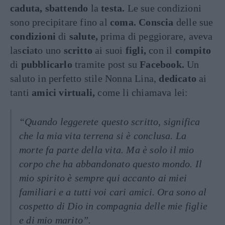
caduta, sbattendo
la
testa.
Le sue condizioni
sono precipitare fino al
coma. Conscia
delle sue
condizioni
di
salute,
prima di peggiorare, aveva
las
ci
a
t
o uno
scritto
ai suoi
figli,
con il
compito
di
pubblicarlo
tramite post su
Facebook.
Un
saluto in perfetto stile Nonna Lina,
dedicato
ai
tanti
amici virtuali,
come li chiamava lei:
“Quando leggerete questo scritto, significa
che la mia vita terrena si è conclusa. La
morte fa parte della vita. Ma è solo il mio
corpo che ha abbandonato questo mondo. Il
mio spirito è sempre qui accanto ai miei
familiari e a tutti voi cari amici. Ora sono al
cospetto di Dio in compagnia delle mie figlie
e di mio marito”.