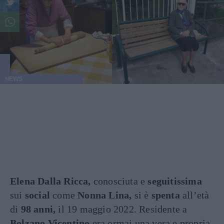
NEWS
Elena Dalla Ricca,
conosciuta e
seguitissima
sui
social
come
Nonna Lina,
si è
spenta
all’età
di
98 anni,
il 19 maggio 2022. Residente a
Bolzano Vicentino
era ormai una vera e propria