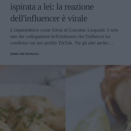
ispirata a lei: la reazione
dell'influencer è virale
L'imprenditrice come Silvia di Giacomo Leopardi: è solo
uno dei collegamenti dell'elaborato che l'influncer ha
condiviso sul suo profilo TikTok. Tra gli altri anche:
Storia, Gli anni 80 con la nascita di Internet; Arte, Klimt e
EMMA PIETRAROSA
le tre età della donna; Scienze, La riproduzione, poiché è
una mamma ed Educazione Civica, l'obiettivo 8
dell'agenda 2030, lavoro e crescita economica.