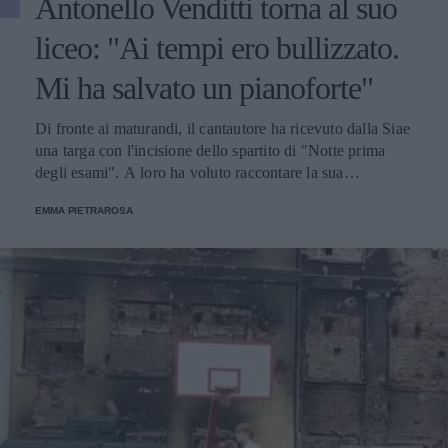
Antonello Venditti torna al suo
liceo: "Ai tempi ero bullizzato.
Mi ha salvato un pianoforte"
Di fronte ai maturandi, il cantautore ha ricevuto dalla Siae
una targa con l'incisione dello spartito di "Notte prima
degli esami". A loro ha voluto raccontare la sua
esperienza, prima di suonare l'inno che ha accompagnato -
EMMA PIETRAROSA
e continuerà sempre a farlo - tutte le generazioni di
studenti italiani.