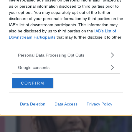
interest-based ads based on personal information utilized by
Francesco Totti e Noemi
us or personal information disclosed to third parties prior to
your opt-out. You may separately opt-out of the further
Bocchi, primo red carpet di
disclosure of your personal information by third parties on the
IAB’s list of downstream participants. This information may
coppia
also be disclosed by us to third parties on the
IAB’s List of
Downstream Participants
that may further disclose it to other
third parties.
Francesco Totti e Noemi Bocchi sono volati a Dubai per il
Globe Soccer Awards. I due non si nascondono più e
Please note that this website/app uses one or more Google
Personal Data Processing Opt Outs
affrontano per la prima volta da coppia il red carpet del
services and may gather and store information including but
Gala Internazionale del calcio, mostrandosi più affiatati
not limited to your visit or usage behaviour. You may click to
Google consents
ELIANA MAGNOLO
che mai!
grant or deny consent to Google and its third-party tags to
use your data for below specified purposes in below Google
CONFIRM
consent section.
Data Deletion
Data Access
Privacy Policy