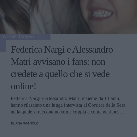
GOSSIP ITALIANO
Federica Nargi e Alessandro
Matri avvisano i fans: non
credete a quello che si vede
online!
Federica Nargi e Alessandro Matri, insieme da 13 anni,
hanno rilasciato una lunga intervista al Corriere della Sera
nella quale si raccontano come coppia e come genitori.
Innamorati più che mai, mettono in guardia i loro fans: non
ELIANA MAGNOLO
credete alle coppie che non litigano mai!