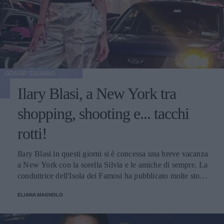
GOSSIP ITALIANO
Ilary Blasi, a New York tra
shopping, shooting e... tacchi
rotti!
Ilary Blasi in questi giorni si è concessa una breve vacanza
a New York con la sorella Silvia e le amiche di sempre. La
conduttrice dell'Isola dei Famosi ha pubblicato molte storie
su Instagram, una in particolare ha suscitato l'ilarità dei
ELIANA MAGNOLO
suoi numerosi follower.