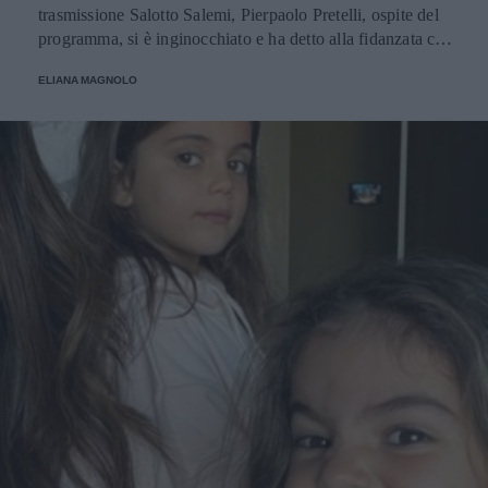
trasmissione Salotto Salemi, Pierpaolo Pretelli, ospite del
programma, si è inginocchiato e ha detto alla fidanzata che
era arrivato il momento giusto per chiederle di... andare a
ELIANA MAGNOLO
cena con lui!