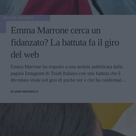
GOSSIP ITALIANO
Emma Marrone cerca un
fidanzato? La battuta fa il giro
del web
Emma Marrone ha risposto a una notizia pubblicata dalla
pagina Instagram di Trash Italiano con una battuta che è
diventata virale nel giro di poche ore e che ha confermato
la proverbiale vena autoironica della cantante salentina,
ELIANA MAGNOLO
una caratteristica tra le più apprezzate dai suoi fan.