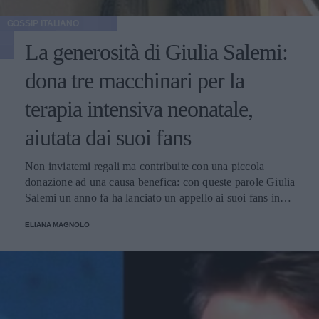
GOSSIP ITALIANO
La generosità di Giulia Salemi:
dona tre macchinari per la
terapia intensiva neonatale,
aiutata dai suoi fans
Non inviatemi regali ma contribuite con una piccola
donazione ad una causa benefica: con queste parole Giulia
Salemi un anno fa ha lanciato un appello ai suoi fans in
occasione del suo compleanno e ha raccolto una cifra
ELIANA MAGNOLO
considerevole utilizzata per l'acquisto di macchinari
destinati all'ospedale Bambin Gesù di Roma.