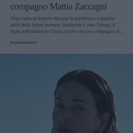
compagno Mattia Zaccagni
Dopo tante polemiche durante la gravidanza e qualche
gaffe della futura mamma, finalmente è nato Thiago, il
figlio dell'influencer Chiara Nasti e del suo compagno, il
calciatore Matta Zaccagni. Il lieto annuncio è stato
ELIANA MAGNOLO
condiviso sui social della coppia.