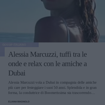
GOSSIP ITALIANO
Alessia Marcuzzi, tuffi tra le
onde e relax con le amiche a
Dubai
Alessia Marcuzzi vola a Dubai in compagnia delle amiche
più care per festeggiare i suoi 50 anni. Splendida e in gran
forma, la conduttrice di Boomerissima sta trascorrendo
giornate spensierate tra tuffi tra le onde, passeggiate
ELIANA MAGNOLO
rilassanti e cene nei ristoranti più chic della città!