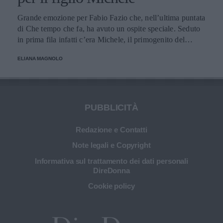
Grande emozione per Fabio Fazio che, nell’ultima puntata
di Che tempo che fa, ha avuto un ospite speciale. Seduto
in prima fila infatti c’era Michele, il primogenito del
conduttore, che per la prima volta è apparso in una
ELIANA MAGNOLO
trasmissione televisiva.
PUBBLICITÀ
Redazione e Contatti
Note legali e Copyright
Informativa sul trattamento dei dati personali
DireDonna
Cookie policy