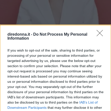
diredonna.it -
Do Not Process My Personal
Information
If you wish to opt-out of the sale, sharing to third parties, or
processing of your personal or sensitive information for
targeted advertising by us, please use the below opt-out
GOSSIP
section to confirm your selection. Please note that after your
opt-out request is processed you may continue seeing
Tailleur cerimonia 2025
interest-based ads based on personal information utilized by
us or personal information disclosed to third parties prior to
economici: i più belli di Zara,
your opt-out. You may separately opt-out of the further
Zalando, H&M, Mango e altri
disclosure of your personal information by third parties on the
IAB’s list of downstream participants. This information may
also be disclosed by us to third parties on the
IAB’s List of
Da Zara a H&M, passando per Mango e Stradivarius: la
Downstream Participants
that may further disclose it to other
bella stagione alle porte significa solo una cosa,