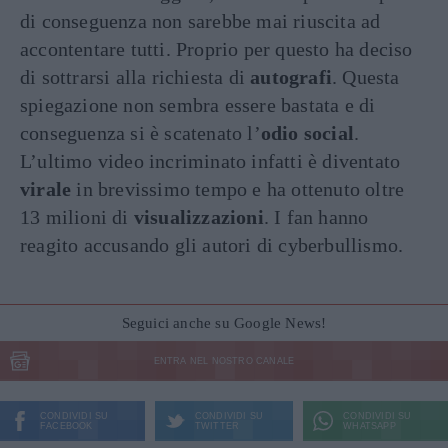
di conseguenza non sarebbe mai riuscita ad
accontentare tutti. Proprio per questo ha deciso
di sottrarsi alla richiesta di
autografi
. Questa
spiegazione non sembra essere bastata e di
conseguenza si è scatenato l’
odio social
.
L’ultimo video incriminato infatti è diventato
virale
in brevissimo tempo e ha ottenuto oltre
13 milioni di
visualizzazioni
. I fan hanno
reagito accusando gli autori di cyberbullismo.
Seguici anche su Google News!
ENTRA NEL NOSTRO CANALE
CONDIVIDI SU
CONDIVIDI SU
CONDIVIDI SU
FACEBOOK
TWITTER
WHATSAPP