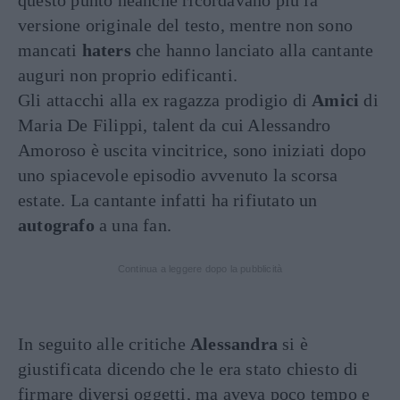
questo punto neanche ricordavano più la
versione originale del testo, mentre non sono
mancati
haters
che hanno lanciato alla cantante
auguri non proprio edificanti.
Gli attacchi alla ex ragazza prodigio di
Amici
di
Maria De Filippi, talent da cui Alessandro
Amoroso è uscita vincitrice, sono iniziati dopo
uno spiacevole episodio avvenuto la scorsa
estate. La cantante infatti ha rifiutato un
autografo
a una fan.
Continua a leggere dopo la pubblicità
In seguito alle critiche
Alessandra
si è
giustificata dicendo che le era stato chiesto di
firmare diversi oggetti, ma aveva poco tempo e