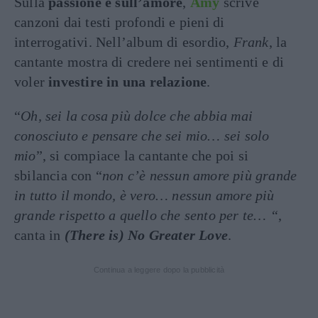
Sulla
passione e sull’amore
,
Amy
scrive
canzoni dai testi profondi e pieni di
interrogativi. Nell’album di esordio,
Frank
, la
cantante mostra di credere nei sentimenti e di
voler
investire in una relazione
.
“
Oh, sei la cosa più dolce che abbia mai
conosciuto e pensare che sei mio… sei solo
mio
”, si compiace la cantante che poi si
sbilancia con “
non c’è nessun amore più grande
in tutto il mondo, è vero… nessun amore più
grande rispetto a quello che sento per te… “
,
canta in
(There is) No Greater Love
.
Continua a leggere dopo la pubblicità