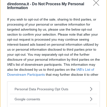
diredonna.it -
Do Not Process My Personal
Information
If you wish to opt-out of the sale, sharing to third parties, or
processing of your personal or sensitive information for
targeted advertising by us, please use the below opt-out
section to confirm your selection. Please note that after your
TV
opt-out request is processed you may continue seeing
Frasi di Mare Fuori: le più belle
interest-based ads based on personal information utilized by
us or personal information disclosed to third parties prior to
e significative della serie cult
your opt-out. You may separately opt-out of the further
disclosure of your personal information by third parties on the
IAB’s list of downstream participants. This information may
Dai Romeo e Giulietta di Napoli al riscatto in un Ipm
also be disclosed by us to third parties on the
IAB’s List of
immaginario: Mare Fuori è una serie che non lascia
Downstream Participants
that may further disclose it to other
indifferenti. Ecco le migliori frasi pronunciate dai
third parties.
personaggi.
PERDITA DURANGO
Please note that this website/app uses one or more Google
Personal Data Processing Opt Outs
services and may gather and store information including but
not limited to your visit or usage behaviour. You may click to
Google consents
grant or deny consent to Google and its third-party tags to