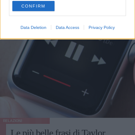
use your data for below specified purposes in below Google
CONFIRM
consent section.
Data Deletion
Data Access
Privacy Policy
RELAZIONI
Le più belle frasi di Taylor