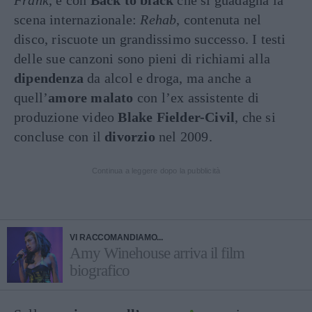
Frank
, è con
Back to black
che si guadagna la
scena internazionale:
Rehab
, contenuta nel
disco, riscuote un grandissimo successo. I testi
delle sue canzoni sono pieni di richiami alla
dipendenza
da alcol e droga, ma anche a
quell’
amore malato
con l’ex assistente di
produzione video
Blake Fielder-Civil
, che si
concluse con il
divorzio
nel 2009.
Continua a leggere dopo la pubblicità
VI RACCOMANDIAMO...
Amy Winehouse arriva il film
biografico