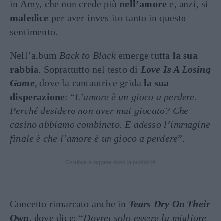
in Amy, che non crede più
nell’amore
e, anzi, si
maledice
per aver investito tanto in questo
sentimento.
Nell’album
Back to Black
emerge tutta
la sua
rabbia
. Soprattutto nel testo di
Love Is A Losing
Game
, dove la cantautrice grida
la sua
disperazione
: “
L’amore è un gioco a perdere.
Perché desidero non aver mai giocato? Che
casino abbiamo combinato. E adesso l’immagine
finale è che l’amore è un gioco a perdere
”.
Continua a leggere dopo la pubblicità
Concetto rimarcato anche in
Tears Dry On Their
Own
, dove dice: “
Dovrei solo essere la migliore