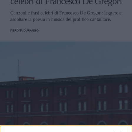
celebri di Francesco De Gregori
Canzoni e frasi celebri di Francesco De Gregori: leggere e
ascoltare la poesia in musica del prolifico cantautore.
PERDITA DURANGO