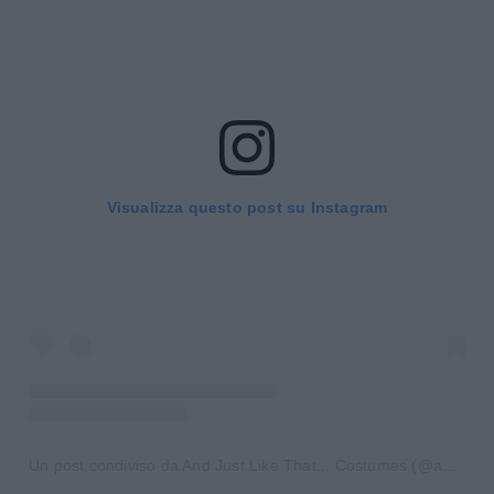
Visualizza questo post su Instagram
Un post condiviso da And Just Like That... Costumes (@andjustlikethatcostumes)