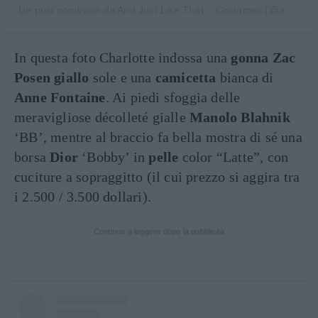
Un post condiviso da And Just Like That... Costumes (@andjustlikethatcostumes)
In questa foto Charlotte indossa una
gonna
Zac
Posen
giallo
sole e una
camicetta
bianca di
Anne Fontaine
. Ai piedi sfoggia delle
meravigliose décolleté gialle
Manolo Blahnik
‘BB’, mentre al braccio fa bella mostra di sé una
borsa
Dior
‘Bobby’ in
pelle
color “Latte”, con
cuciture a sopraggitto (il cui prezzo si aggira tra
i 2.500 / 3.500 dollari).
Continua a leggere dopo la pubblicità