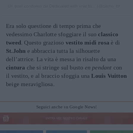
Un post condiviso da Dedicated with love to... (@carrie_bradshaw_fan)
Era solo questione di tempo prima che
vedessimo Charlotte sfoggiare il suo
classico
tweed
. Questo grazioso
vestito midi rosa
è di
St.John
e abbraccia tutta la silhouette
dell’attrice. La vita è messa in risalto da una
cintura
che si stringe sul busto
en pendant
con
il vestito, e al braccio sfoggia una
Louis Vuitton
beige meravigliosa.
Seguici anche su Google News!
ENTRA NEL NOSTRO CANALE