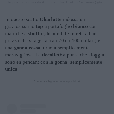
Un post condiviso da And Just Like That... Costumes (@andjustlikethatcostumes)
In questo scatto
Charlotte
indossa un
graziosissimo
top
a portafoglio
bianco
con
maniche a
sbuffo
(disponibile in rete ad un
prezzo che si aggira tra i 70 e i 100 dollari) e
una
gonna
rossa
a ruota semplicemente
meravigliosa. Le
decolleté
a punta che sfoggia
sono en pendant con la gonna: semplicemente
unica
.
Continua a leggere dopo la pubblicità