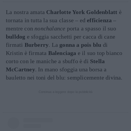
La nostra amata
Charlotte York Goldenblatt
è
tornata in tutta la sua classe – ed
efficienza
–
mentre con
nonchalance
porta a spasso il suo
bulldog
e sfoggia sacchetti per cacca di cane
firmati
Burberry
. La
gonna a pois blu
di
Kristin è firmata
Balenciaga
e il suo top bianco
corto con le maniche a sbuffo è di
Stella
McCartney
. In mano sfoggia una borsa a
bauletto nei toni del blu: semplicemente divina.
Continua a leggere dopo la pubblicità