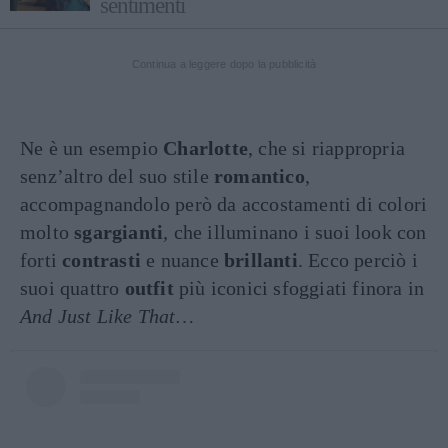
sentimenti
Continua a leggere dopo la pubblicità
Ne è un esempio
Charlotte
, che si riappropria
senz’altro del suo stile
romantico
,
accompagnandolo però da accostamenti di colori
molto
sgargianti
, che illuminano i suoi look con
forti
contrasti
e nuance
brillanti
. Ecco perciò i
suoi quattro
outfit
più iconici sfoggiati finora in
And Just Like That…