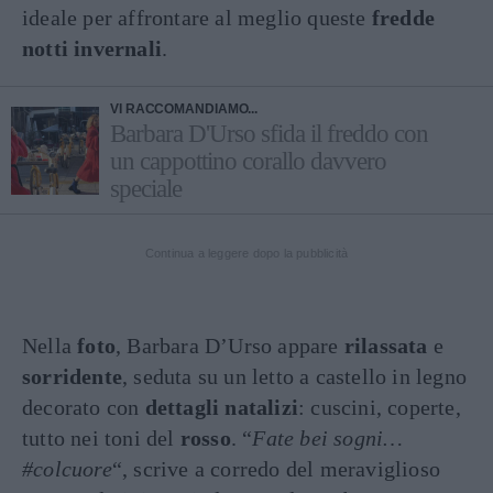
ideale per affrontare al meglio queste
fredde
notti invernali
.
VI RACCOMANDIAMO...
Barbara D'Urso sfida il freddo con
un cappottino corallo davvero
speciale
Continua a leggere dopo la pubblicità
Nella
foto
, Barbara D’Urso appare
rilassata
e
sorridente
, seduta su un letto a castello in legno
decorato con
dettagli natalizi
: cuscini, coperte,
tutto nei toni del
rosso
. “
Fate bei sogni…
#colcuore
“, scrive a corredo del meraviglioso