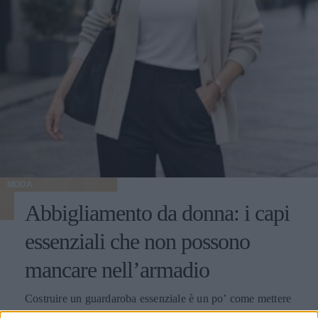
MODA
Abbigliamento da donna: i capi
essenziali che non possono
mancare nell’armadio
Costruire un guardaroba essenziale è un po’ come mettere
a punto una buona routine: quando funziona, ti semplifica