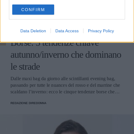
use your data for below specified purposes in below Google
CONFIRM
consent section.
BORSE
Data Deletion
Data Access
Privacy Policy
Borse: 5 tendenze chiave
autunno/inverno che dominano
le strade
Dalle maxi bag da giorno alle scintillanti evening bag,
passando per tutte le nuances del rosso e del marrine che
scaldano l’inverno: ecco le cinque tendenze borse che
stanno già riscrivendo lo street style della stagione.
REDAZIONE DIREDONNA