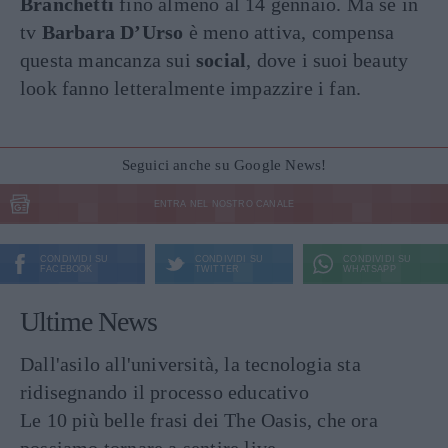
Branchetti
fino almeno al 14 gennaio. Ma se in
tv
Barbara D’Urso
è meno attiva, compensa
questa mancanza sui
social
, dove i suoi beauty
look fanno letteralmente impazzire i fan.
Seguici anche su Google News!
ENTRA NEL NOSTRO CANALE
CONDIVIDI SU
CONDIVIDI SU
CONDIVIDI SU
FACEBOOK
TWITTER
WHATSAPP
Ultime News
Dall'asilo all'università, la tecnologia sta
ridisegnando il processo educativo
Le 10 più belle frasi dei The Oasis, che ora
possiamo tornare a sentire live