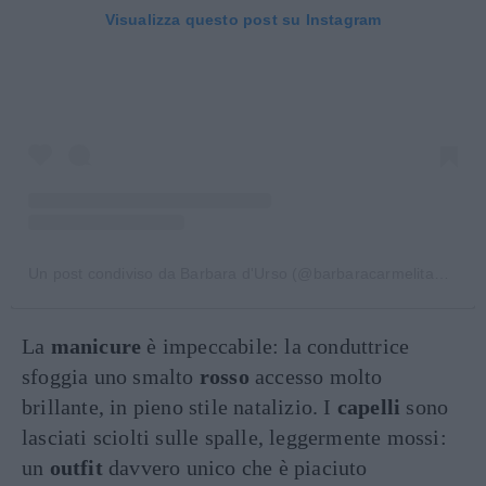
Visualizza questo post su Instagram
Un post condiviso da Barbara d'Urso (@barbaracarmelitadurso)
La
manicure
è impeccabile: la conduttrice
sfoggia uno smalto
rosso
accesso molto
brillante, in pieno stile natalizio. I
capelli
sono
lasciati sciolti sulle spalle, leggermente mossi:
un
outfit
davvero unico che è piaciuto