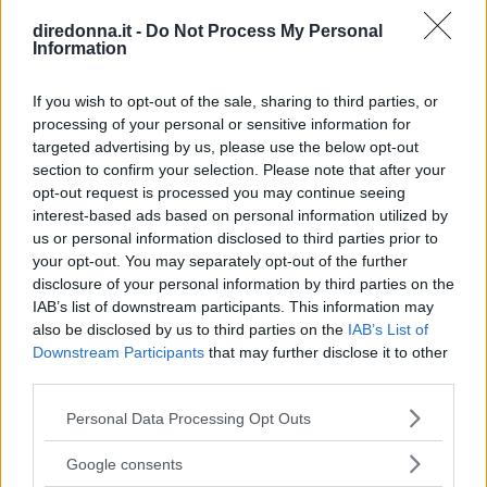
la vita ogni giorno.
diredonna.it -
Do Not Process My Personal
Information
REDAZIONE DIREDONNA
If you wish to opt-out of the sale, sharing to third parties, or
processing of your personal or sensitive information for
targeted advertising by us, please use the below opt-out
section to confirm your selection. Please note that after your
opt-out request is processed you may continue seeing
interest-based ads based on personal information utilized by
us or personal information disclosed to third parties prior to
your opt-out. You may separately opt-out of the further
disclosure of your personal information by third parties on the
IAB’s list of downstream participants. This information may
also be disclosed by us to third parties on the
IAB’s List of
Downstream Participants
that may further disclose it to other
third parties.
Please note that this website/app uses one or more Google
Personal Data Processing Opt Outs
services and may gather and store information including but
not limited to your visit or usage behaviour. You may click to
Google consents
grant or deny consent to Google and its third-party tags to