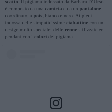
scatto
. Il pigiama indossato da Barbara D’Urso
è composto da una
camicia
e da un
pantalone
coordinato, a
pois
, bianco e nero. Ai piedi
indossa delle simpaticissime
ciabattine
con un
design molto speciale: delle
renne
stilizzate en
pendant con i
colori
del pigiama.