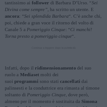
tantissimo ai
follower
di Barbara D’Urso. “
Sei
Divina come sempre”
, ha scritto un utente. E
ancora
: “
Sei splendida Barbara
“. C’è anche chi,
poi, chiede a gran voce il ritorno del volto di
Canale 5 a
Pomeriggio Cinque
: “
Ci manchi!
Torna presto a pomeriggio cinque
“.
Continua a leggere dopo la pubblicità
Infatti, dopo il
ridimensionamento
del suo
ruolo a
Mediaset
molti dei
suoi
programmi
sono stati
cancellati
dai
palinsesti e la conduttrice era rimasta al timone
soltanto di
Pomeriggio Cinque,
dove però,
almeno per il momento è sostituita da
Simona