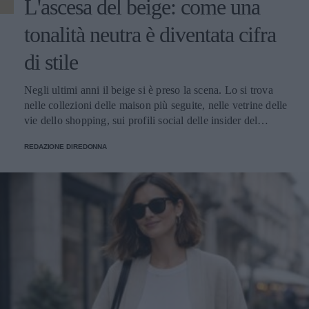
L'ascesa del beige: come una
tonalità neutra è diventata cifra
di stile
Negli ultimi anni il beige si è preso la scena. Lo si trova nelle collezioni delle maison più seguite, nelle vetrine delle vie dello shopping, sui profili social delle insider del settore e nei guardaroba delle donne che alla moda dedicano attenzione. È diventato il colore che racconta il momento, quello che torna ogni stagione con declinazioni sempre nuove e che oggi vive un'esposizione mediatica raramente vista in passato. Le ragioni di questa centralità si intrecciano. Il beige risponde perfettamente al gusto contemporaneo per l'eleganza misurata, fatta di toni desaturati e capi pensati per durare. Si adatta splendidamente nei contesti più diversi: in ufficio, a una cena, in un weekend fuori porta, mantenendo sempre lo stesso registro raffinato. E lavora benissimo davanti all'obiettivo, sotto qualunque tipo di luce, su qualunque tipo di sfondo urbano o naturale. Il risultato è che oggi parlare di moda femminile senza nominare il beige è praticamente impossibile. Cappotti, giacche, trench, pantaloni, maglie, accessori: la palette neutra ha colonizzato ogni categoria del guardaroba, con una versatilità che continua a sorprendere addette ai lavori e appassionate. Le mille sfumature di una tonalità solo apparentemente uniforme Dietro al beige si nasconde una gamma cromatica vastissima, fatta di sfumature che cambiano carattere a seconda di quanto pendono verso il caldo o verso il freddo, di quanto sono sature o desaturate, di quanto si avvicinano al bianco o si spingono verso il marrone. Quelle più calde - cammello, biscotto, tabacco, miele - evocano immediatamente comfort e ricchezza. Hanno una nota dorata che richiama i tessuti pregiati come il cashmere e la lana d'agnello, e nelle collezioni invernali fanno la parte del leone. Le si vede su cappotti dal taglio classico, su giacche dalla linea morbida, su maglie oversize pensate per i mesi freddi. Le sfumature fredde - greige, nude rosato, beige cinereo, taupe - raccontano un'altra storia. Sono più contemporanee e sono perfette su tagli netti e silhouette moderne. Hanno conquistato spazio nel gusto urbano delle grandi capitali della moda, da Copenaghen a Tokyo, dove vengono interpretate in chiave minimalista con linee rigorose e proporzioni studiate. Tra questi due poli si muovono i beige neutri, i veri jolly del guardaroba che si abbinano a tutto: ai grigi, ai blu, ai bianchi, ai colori accesi che vogliano un punto di calma. Sono le tonalità che ogni stylist tiene a portata di mano per bilanciare un look senza forzature. A ognuna la sua sfumatura Una delle ragioni del successo del beige è semplice: con la sfumatura giusta, sta bene davvero a tutte. La famiglia cromatica è così ampia che ogni tipo di carnagione trova la sua declinazione ideale - basta scegliere il sottotono adatto al colore della pelle, degli occhi e dei capelli. Le donne con pelle chiara e sottotono freddo trovano la loro dimensione nei greige, nei nude rosati e nei beige cinerei, che dialogano in modo naturale con incarnati tenui. Le pelli ambrate, olivastre o dorate si illuminano con i cammello, i biscotto e i tabacco, che esaltano il calore della carnagione. Le pelli medie con sottotono neutro hanno la fortuna di poter giocare con quasi tutte le sfumature della palette, dalle più chiare alle più sature. Un altro punto di forza è il rapporto con la luce. Sotto il sole estivo il beige si accende e diventa solare, sotto i cieli grigi invernali mantiene calore e presenza, alla luce artificiale degli ambienti chiusi resta sempre raffinato senza appiattirsi. Pochi colori conservano il proprio carattere in ogni condizione di illuminazione, e questa qualità rende il beige un alleato prezioso per le giornate fatte di molti cambi di scena. A questo si aggiunge la sua flessibilità: il beige si adatta a ogni ambiente, dal più formale al più rilassato. Sta bene in ufficio, in una riunione importante, a una cerimonia, a una cena tra amiche, a una passeggiata del sabato pomeriggio. Pochi colori coprono una gamma così ampia di occasioni mantenendo intatta la propria eleganza. Total beige: come indossarlo senza appiattirlo Tra le tendenze più forti degli ultimi anni c'è il total beige look, che consiste nel vestirsi interamente in sfumature della stessa famiglia cromatica, dal capospalla alle scarpe. Una formula che richiede attenzione per riuscire bene, ma che ben dosata regala risultati di grande raffinatezza. Il segreto sta nel giocare con sottotoni vicini ma diversi. Un pantalone color sabbia abbinato a una camicia écru e a un capospalla cammello dà molto più carattere di un look fatto di un'unica identica tonalità ripetuta dalla testa ai piedi. Le piccole variazioni cromatiche danno profondità all'insieme e impediscono l'effetto monotono. Determinante è anche il mix di materiali. Quando il colore è uniforme, sono le texture a fare la differenza: una camicia di seta sotto una giacca di lana, un pantalone di lino con un capospalla in cashmere, accessori in pelle che dialogano con maglie morbide. Il gioco delle superfici tattili è ciò che trasforma un total look beige da banale a sofisticato. Attenzione alla la regola del dettaglio che spezza. Una cintura in cuoio scuro, una collana dorata, un foulard con un accento più caldo o più freddo: piccoli scostamenti che danno ritmo al look e gli regalano carattere senza intaccare la coerenza cromatica. Un accessorio scelto bene fa la differenza tra un outfit elegante e un outfit memorabile. Dal lino estivo al cashmere invernale: una palette per tutto l'anno Una delle qualità più apprezzate del beige è la capacità di accompagnare il guardaroba lungo tutte le stagioni. In estate vive nei lini grezzi, nei cotoni leggeri e nelle sete fresche; in primavera e autunno passa ai twill, ai jersey strutturati e ai velluti; in inverno diventa protagonista delle materie nobili come cashmere, lana vergine, alpaca e mohair. Questa continuità ha cambiato il modo in cui molte donne pensano agli acquisti. Anziché ripartire da capo a ogni cambio di stagione, si ragiona per filoni cromatici che durano nel tempo: capi che dialogano tra loro mese dopo mese, accessori che stanno bene su outfit diversi, una palette che permette di mescolare gli investimenti fatti in momenti differenti dell'anno senza rotture stilistiche. I capispalla sono il terreno dove questa logica dà i risultati migliori. Un cappotto beige si adatta alle occasioni più diverse con una facilità che pochi altri capi possiedono: si presta a tagli classici e contemporanei, dialoga con qualunque palette del guardaroba sottostante, risalta l'eleganza di un completo formale come la vivacità di un look casual. La conferma di questa versatilità si può rintracciare guardando alle proposte di realtà consolidate come Cinzia Rocca, che hanno fatto della sartorialità italiana applicata al capospalla la propria firma: ogni cappotto beige da donna dell’azienda è pensato per durare nel tempo, grazie a tagli che restano attuali stagione dopo stagione e a lavorazioni che portano avanti la tradizione artigianale del Made in Italy. Il beige in passerella: una palette che valorizza il taglio Chi segue le sfilate sa che il beige ricorre con costanza in ogni stagione, dalle collezioni primavera-estate a quelle autunno-inverno. Non è una scelta casuale: la palette neutra valorizza il taglio del capo, mette in luce la qualità della lavorazione, fa emergere la pulizia delle linee senza che il colore rubi la scena. Quando un capo sfila in cammello chiaro o in sabbia, l'occhio coglie subito la forma: il volume delle spalle, la cadenza dei dettagli sartoriali, la cintura che disegna la vita, la lunghezza che dialoga con la figura. Il beige risulta una lente che porta in primo piano tutto il lavoro tecnico, e per questo i designer che vogliono far parlare la propria competenza scelgono spesso la palette neutra come terreno di esposizione del proprio savoir-faire. Anche la resa fotografica gioca un ruolo importante. Sotto le luci intense delle sfilate i toni beige restituiscono al meglio la materia: si vede la mano del tessuto, si percepisce il peso della lana o la leggerezza del lino, si distingue il cashmere dalla pura vergine. Gli scatti che escono dalle passerelle raccontano così la realtà del capo con un'onestà rara, e ogni uscita diventa un'occasione di comunicazione tecnica oltre che estetica. Vale infine il discorso delle uscite in serie. La palette neutra permette di mandare in scena interi blocchi di collezione fondati sulla coerenza cromatica: a quel punto sono il taglio, il volume e i piccoli scarti di sfumatura a fare la differenza tra un look e l'altro. Un linguaggio di sfilata raffinato che premia l'occhio attento e che funziona ugualmente bene nelle collezioni leggere della bella stagione come in quelle stratificate dei mesi freddi. Il beige come dichiarazione: meno rumore, più identità Il successo del beige racconta qualcosa di più ampio sul modo in cui le donne hanno deciso di vestirsi oggi. Racconta il superamento dell'estetica dei colori accesi a ogni costo, l'affermazione di un gusto che riconosce nell'eleganza discreta una forma di stile più matura, l'emergere di una moda che lavora per coerenza anziché per impatto immediato. Scegliere il beige significa anche scegliere un rapporto diverso con il calendario delle tendenze. Vuol dire prediligere una palette stabile che resta attuale a distanza di anni, capace di accompagnare il guardaroba lungo cicli di rinnovo molto più ampi di quelli imposti dalle collezioni stagionali. È una scelta da donna che sa cosa le piace, e che premia chi la fa con un guardaroba più funzionale, fatto di capi che si sostengono a vicenda. C'è infine una dimensione personale che merita attenzione. Quando il colore lavora in secondo piano, ciò che resta in primo piano è chi indossa il capo: il viso, il portamento, l'energia che ognuna porta con sé. Il beige restituisce centralità alla donna e le lascia definire il significato di ciò che indossa. In un'epoca in cui spesso il guardaroba urla per farsi n
REDAZIONE DIREDONNA