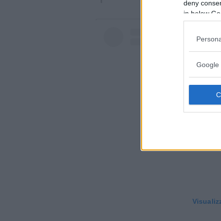
deny consent
in below Go
Persona
Google 
Visualiz