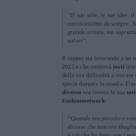
“Il suo stile, le sue idee, 
conoscessimo da sempre. Si
grande artista, ma sopratt
valori”.
Il rapper sta lavorando a un
2022 e che conterrà
testi
inte
della sua difficoltà a trovare
specie durante la scuola. Fino
diverso
era invece la sua
uni
Fashionnetwork
:
“Quando ero piccolo e veni
dicesse che non ero sbagli
è ciò che ho fatto con i mie