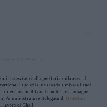
 condiviso da GHALI (@ghali)
sini
e cresciuto nella
periferia milanese
, il
nazione
il suo stile, riuscendo a mixare i suoi
 sostiene anche il brand con le sue campagne
on
,
Amministratore Delegato di
Benetton
l lavoro di Ghali: