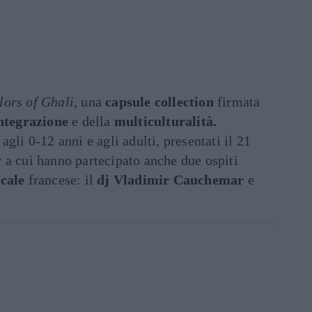
lors of Ghali
, una
capsule collection
firmata
ntegrazione
e della
multiculturalità.
gli 0-12 anni e agli adulti, presentati il 21
y
a cui hanno partecipato anche due ospiti
cale
francese: il
dj Vladimir Cauchemar
e