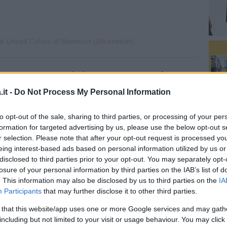
da United Colors of Benetton (@benetton)
i
Ninna Nanna
include tute con motivo
logo
ol cappuccio e con l’
hijab
come passepartout,
it -
Do Not Process My Personal Information
lla sua carriera trasformate in
patch
e scritte
cato sul suo profilo
Instagram
una foto dove
to opt-out of the sale, sharing to third parties, or processing of your per
formation for targeted advertising by us, please use the below opt-out s
 disegnati:
r selection. Please note that after your opt-out request is processed y
eing interest-based ads based on personal information utilized by us or
disclosed to third parties prior to your opt-out. You may separately opt-
lle case italiane, il pop nelle strade,
losure of your personal information by third parties on the IAB’s list of
 di moda. È per questo che nel gioco siamo
. This information may also be disclosed by us to third parties on the
IA
i pare.#unitedcolorsofghali è per tutte le
Participants
that may further disclose it to other third parties.
i maggiori fino ai genitori, trasversale come
 that this website/app uses one or more Google services and may gath
ratello mio”.
including but not limited to your visit or usage behaviour. You may click 