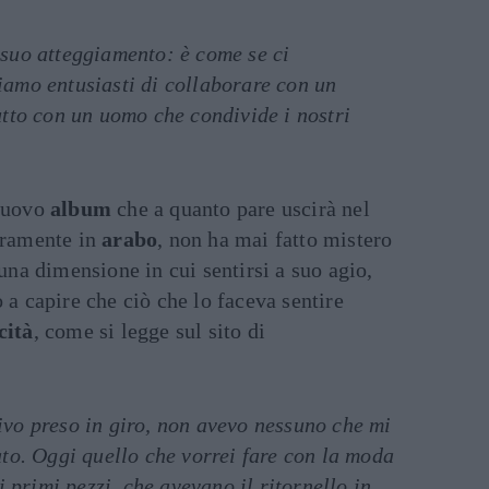
il suo atteggiamento: è come se ci
amo entusiasti di collaborare con un
utto con un uomo che condivide i nostri
 nuovo
album
che a quanto pare uscirà nel
ramente in
arabo
, non ha mai fatto mistero
 una dimensione in cui sentirsi a suo agio,
 a capire che ciò che lo faceva sentire
cità
, come si legge sul sito di
vo preso in giro, non avevo nessuno che mi
ato. Oggi quello che vorrei fare con la moda
i primi pezzi, che avevano il ritornello in