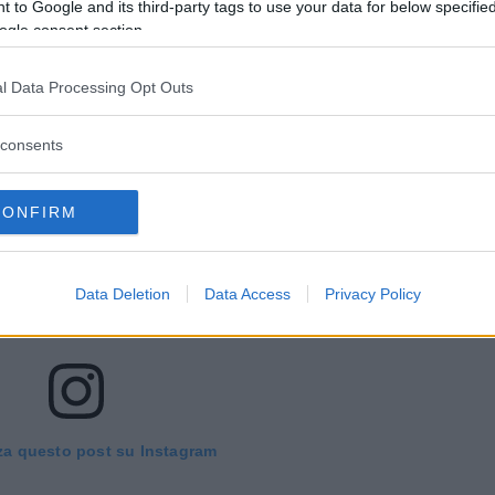
 to Google and its third-party tags to use your data for below specifi
ogle consent section.
l Data Processing Opt Outs
consents
CONFIRM
Data Deletion
Data Access
Privacy Policy
za questo post su Instagram