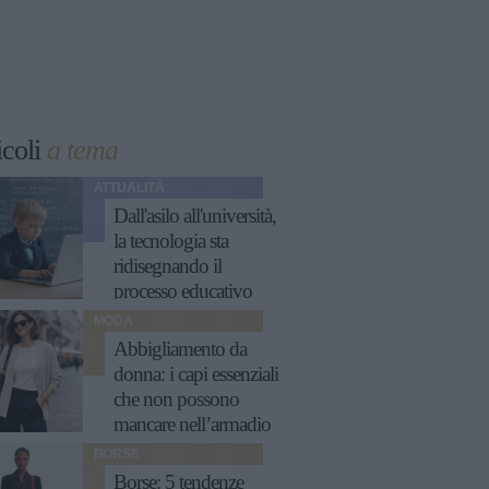
icoli
a tema
ATTUALITÀ
Dall'asilo all'università,
la tecnologia sta
ridisegnando il
processo educativo
MODA
Abbigliamento da
donna: i capi essenziali
che non possono
mancare nell’armadio
BORSE
Borse: 5 tendenze