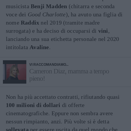
musicista
Benji Madden
(chitarra e seconda
voce dei
Good Charlotte
), ha avuto una figlia di
nome
Raddix
nel 2019 (tramite madre
surrogata) e ha deciso di occuparsi di
vini
,
lanciando una sua etichetta personale nel 2020
intitolata
Avaline
.
VI RACCOMANDIAMO...
Cameron Diaz, mamma a tempo
pieno!
Non ha più accettato contratti, rifiutando quasi
100 milioni di dollari
di offerte
cinematografiche. Eppure non sembra avere
nessun rimpianto, anzi. Più volte si è detta
sollevata
per essere uscita da quel mondo che