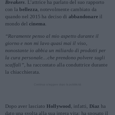
Breakers
. L’attrice ha parlato del suo rapporto
con la
bellezza
, notevolmente cambiato da
quando nel 2015 ha deciso di
abbandonare
il
mondo del
cinema
.
“Raramente penso al mio aspetto durante il
giorno e non mi lavo quasi mai il viso,
nonostante io abbia un miliardo di prodotti per
la cura personale…che prendono polvere sugli
scaffali”,
ha raccontato alla conduttrice durante
la chiacchierata.
Continua a leggere dopo la pubblicità
Dopo aver lasciato
Hollywood
, infatti,
Diaz
ha
dato una svolta alla sua intera vita: ha sposato il