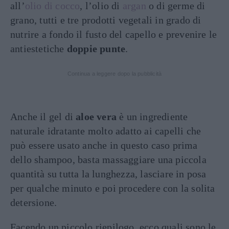
all’
olio di cocco
, l’olio di
argan
o di germe di
grano, tutti e tre prodotti vegetali in grado di
nutrire a fondo il fusto del capello e prevenire le
antiestetiche
doppie punte
.
Continua a leggere dopo la pubblicità
Anche il gel di
aloe vera
è un ingrediente
naturale idratante molto adatto ai capelli che
può essere usato anche in questo caso prima
dello shampoo, basta massaggiare una piccola
quantità su tutta la lunghezza, lasciare in posa
per qualche minuto e poi procedere con la solita
detersione.
Facendo un piccolo riepilogo, ecco quali sono le