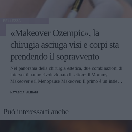
BELLEZZA
«Makeover Ozempic», la
chirugia asciuga visi e corpi sta
prendendo il sopravvento
Nel panorama della chirurgia estetica, due combinazioni di
interventi hanno rivoluzionato il settore: il Mommy
Makeover e il Menopause Makeover. Il primo è un insieme
di interventi di chirurgia estetica progettati per aiutare le
NATASCIA_ALIBANI
donne a recuperare la forma fisica e l'aspetto che avevano
prima della gravidanza, o per migliorare alcune aree del
corpo che possono essere cambiate durante la maternità,
Può interessarti anche
soprattutto addome, seno e altre aree soggette a
rilassamento cutaneo o perdita di tono. Il secondo, invece,
è scelto dalle donne che sono entrate in menopausa. Oggi,