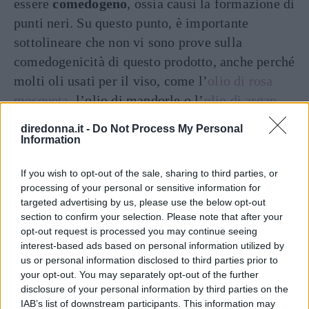
essere
comedogeno
, ossia causi la formazione di
punti neri. Su questo punto, è importante
sottolineare che non vi sono prove sulla
comedogenicità di questo prodotto, anche perché
molti oli usati per il viso, come l’
olio di rosa
mosqueta
, l’olio di mandorle o l’
olio di argan
hanno tutti una bassissima azione
diredonna.it -
Do Not Process My Personal
comedogenica.
Information
Inoltre, è interessante notare che la formazione
If you wish to opt-out of the sale, sharing to third parties, or
processing of your personal or sensitive information for
di punti neri non dipende solo dai prodotti
targeted advertising by us, please use the below opt-out
cosmetici, ma anche da altri fattori primo fra
section to confirm your selection. Please note that after your
tutti l’alimentazione.
opt-out request is processed you may continue seeing
interest-based ads based on personal information utilized by
us or personal information disclosed to third parties prior to
Articolo originale pubblicato il 4 aprile 2022
your opt-out. You may separately opt-out of the further
disclosure of your personal information by third parties on the
IAB’s list of downstream participants. This information may