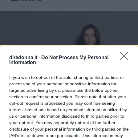
diredonna.it -
Do Not Process My Personal
Information
If you wish to opt-out of the sale, sharing to third parties, or
processing of your personal or sensitive information for
targeted advertising by us, please use the below opt-out
section to confirm your selection. Please note that after your
opt-out request is processed you may continue seeing
IN FORMA
interest-based ads based on personal information utilized by
Tutto sulla coppetta mestruale
us or personal information disclosed to third parties prior to
your opt-out. You may separately opt-out of the further
disclosure of your personal information by third parties on the
La coppetta mestruale è una delle migliori alternative agli
IAB’s list of downstream participants. This information may
assorbenti usa e getta. Scopriamo insieme come si usa, le