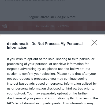
Seguici anche su Google News!
ENTRA NEL NOSTRO CANALE
CONDIVIDI SU
CONDIVIDI SU
CONDIVIDI SU
FACEBOOK
TWITTER
WHATSAPP
diredonna.it -
Do Not Process My Personal
Information
Ultime News
If you wish to opt-out of the sale, sharing to third parties, or
Le 10 più belle frasi dei The Oasis, che ora
processing of your personal or sensitive information for
targeted advertising by us, please use the below opt-out
possiamo tornare a sentire live
section to confirm your selection. Please note that after your
Fatti notare! Le frasi per stati WhatsApp che
opt-out request is processed you may continue seeing
tutti commenteranno
interest-based ads based on personal information utilized by
us or personal information disclosed to third parties prior to
11 frasi di Papa Leone XIV, pronunciate quando
your opt-out. You may separately opt-out of the further
era Robert Francis Prevost
disclosure of your personal information by third parties on the
Frasi sulla libertà: le più belle da condividere e
IAB’s list of downstream participants. This information may