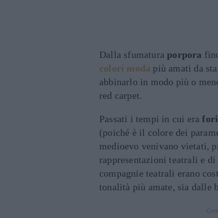
Dalla sfumatura
porpora
fin
colori moda
più amati da sta
abbinarlo in modo più o meno 
red carpet.
Passati i tempi in cui era
for
(poiché è il colore dei param
medioevo venivano vietati, pro
rappresentazioni teatrali e di 
compagnie teatrali erano costr
tonalità più amate, sia dalle
Cont