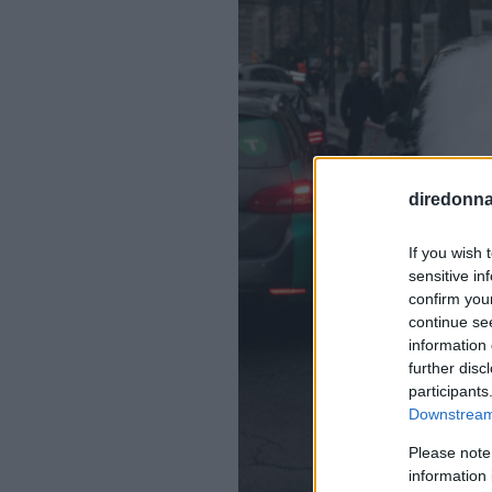
diredonna.
If you wish 
sensitive in
confirm you
continue se
information 
further disc
participants
Downstream 
Please note
information 