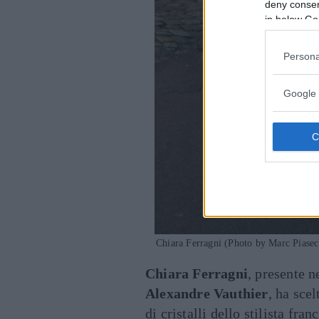
deny consent
in below Go
Persona
Google 
Chiara Ferragni (Photo by Marc Piasec
Chiara Ferragni
, presente n
Alexandre Vauthier
, ha sce
di cristalli dello stilista fra