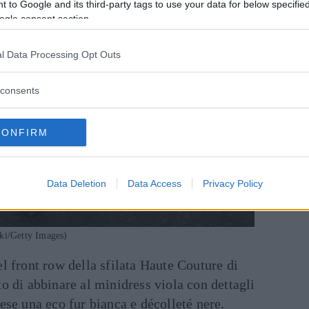
 to Google and its third-party tags to use your data for below specifi
ogle consent section.
l Data Processing Opt Outs
consents
CONFIRM
Data Deletion
Data Access
Privacy Policy
ki/Getty Images)
el front row della sfilata Haute Couture di
lto di abbinare al minidress viola con dettagli
ncese una eco fur bianca e décolleté nere.