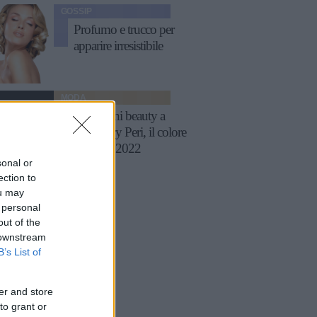
GOSSIP
Profumo e trucco per
apparire irresistibile
MODA
Ispirazioni beauty a
tema Very Peri, il colore
Pantone 2022
sonal or
ection to
ou may
 personal
out of the
 downstream
B’s List of
er and store
to grant or