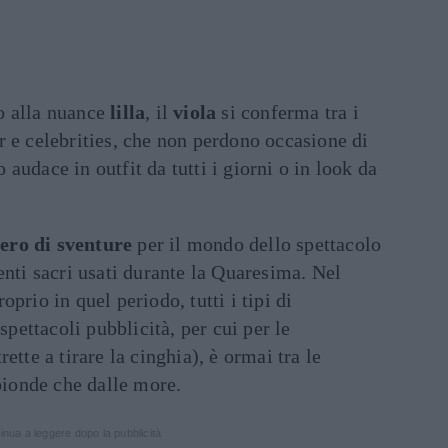
o alla nuance
lilla
, il
viola
si conferma tra i
r e celebrities, che non perdono occasione di
audace in outfit da tutti i giorni o in look da
iero di sventure
per il mondo dello spettacolo
enti sacri usati durante la Quaresima. Nel
prio in quel periodo, tutti i tipi di
spettacoli pubblicità, per cui per le
ette a tirare la cinghia), è ormai tra le
 bionde che dalle more.
inua a leggere dopo la pubblicità