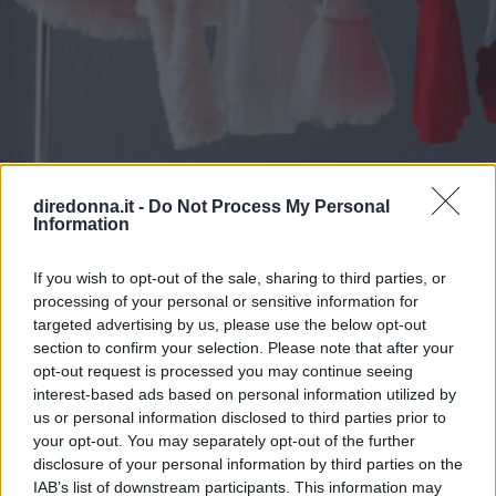
diredonna.it -
Do Not Process My Personal
Information
MODA
I vestiti da bambina più belli per
If you wish to opt-out of the sale, sharing to third parties, or
processing of your personal or sensitive information for
il battesimo
targeted advertising by us, please use the below opt-out
section to confirm your selection. Please note that after your
I capi più ricercati puntano su tulle e organza, su rosa,
opt-out request is processed you may continue seeing
bianco e colori tenui: le proposte dei brand più amati.
interest-based ads based on personal information utilized by
us or personal information disclosed to third parties prior to
ELEONORA D'UFFIZI
your opt-out. You may separately opt-out of the further
disclosure of your personal information by third parties on the
IAB’s list of downstream participants. This information may