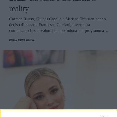
reality
Carmen Russo, Giucas Casella e Miriana Trevisan hanno
deciso di restare. Francesca Cipriani, invece, ha
comunicato la sua volontà di abbandonare il programma.
Ecco le decisioni degli altri concorrenti.
EMMA PIETRAROSA