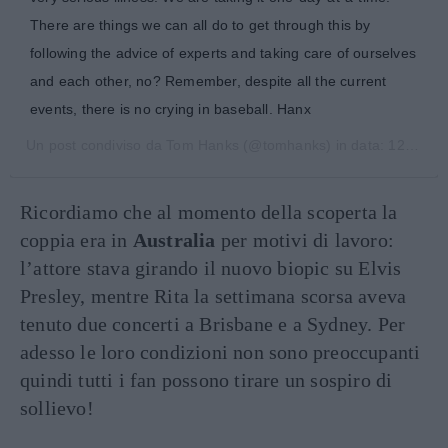
There are things we can all do to get through this by
following the advice of experts and taking care of ourselves
and each other, no? Remember, despite all the current
events, there is no crying in baseball. Hanx
Un post condiviso da
Tom Hanks
(@tomhanks) in data:
12 Mar 2020 alle ore 7:08 PDT
Ricordiamo che al momento della scoperta la
coppia era in
Australia
per motivi di lavoro:
l’attore stava girando il nuovo biopic su Elvis
Presley, mentre Rita la settimana scorsa aveva
tenuto due concerti a Brisbane e a Sydney. Per
adesso le loro condizioni non sono preoccupanti
quindi tutti i fan possono tirare un sospiro di
sollievo!