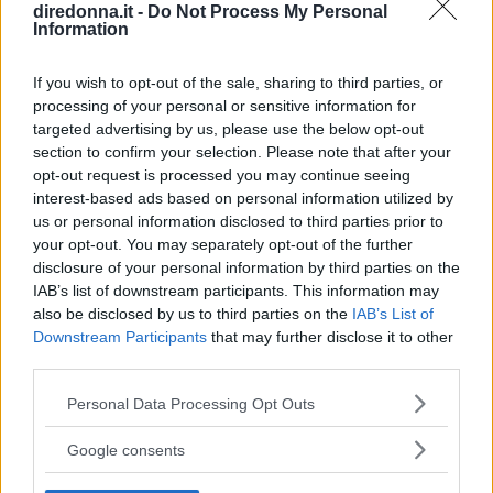
diredonna.it -
Do Not Process My Personal
Information
If you wish to opt-out of the sale, sharing to third parties, or
processing of your personal or sensitive information for
targeted advertising by us, please use the below opt-out
section to confirm your selection. Please note that after your
opt-out request is processed you may continue seeing
interest-based ads based on personal information utilized by
us or personal information disclosed to third parties prior to
SPETTACOLO
your opt-out. You may separately opt-out of the further
Cambio della guardia a Striscia
disclosure of your personal information by third parties on the
IAB’s list of downstream participants. This information may
la notizia: per una sera arriva
also be disclosed by us to third parties on the
IAB’s List of
Downstream Participants
that may further disclose it to other
Diletta Leotta
third parties.
Il volto femminile di Dazn esordisce come presentatrice
Please note that this website/app uses one or more Google
Personal Data Processing Opt Outs
services and may gather and store information including but
del TG satirico di Antonio Ricci, nella puntata del 10
not limited to your visit or usage behaviour. You may click to
dicembre 2021, al fianco di Alessandro Siani.
Google consents
grant or deny consent to Google and its third-party tags to
use your data for below specified purposes in below Google
EMMA PIETRAROSA