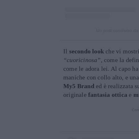
Un post condiviso da
Il
secondo look
che vi mostr
“cuoricinosa”
, come la defi
come le adora lei. Al capo h
maniche con collo alto, e un
My5 Brand
ed è realizzata s
originale
fantasia ottica
e
m
Cont