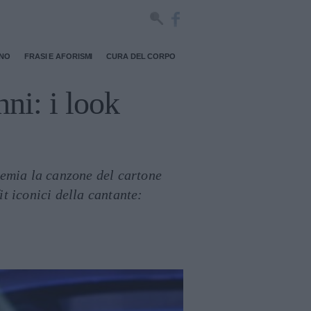
RNO
FRASI E AFORISMI
CURA DEL CORPO
ni: i look
premia la canzone del cartone
t iconici della cantante: