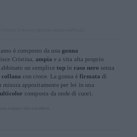
 Cristina D'Avena (@cristinadavenaofficial)
iamo è composto da una
gonna
nisce Cristina,
ampia
e a vita alta proprio
a abbinato un semplice
top
in
raso nero
senza
a
collana
con croce. La gonna è
firmata
di
u misura appositamente per lei in una
ulticolor
composta da onde di cuori.
inua a leggere dopo la pubblicità