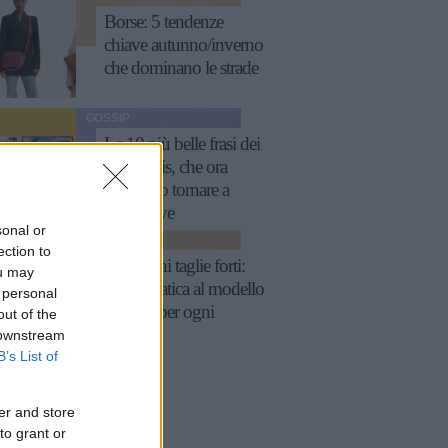
Borse: 5 tendenze
chiave autunno/inverno
che dominano le strade
GOSSIP
Le 10 più belle frasi dei
The Oasis, che ora
possiamo tornare a
sentire live
sonal or
MODA
ection to
Reggiseni taglie forti:
ou may
guida pratica al modello
 personal
perfetto per ogni
out of the
décolleté
 downstream
B’s List of
er and store
to grant or