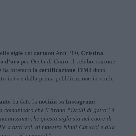
elle
sigle
dei
cartoon
Anni ‘80,
Cristina
co d’oro
per
Occhi di Gatto
, il celebre cartone
 ha ottenuto la
certificazione FIMI
dopo
tto in tv e dalla prima pubblicazione in vinile
ante
ha dato la
notizia
su
Instagram:
a comunicato che il brano “Occhi di gatto” è
ontentissima che questa sigla sia nel cuore di
lle a tutti voi, al maestro Ninni Carucci e alla
anera… Vi amoooo!”.