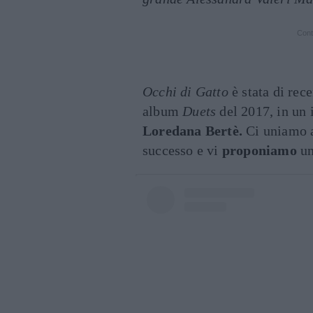
Cont
Occhi di Gatto
è stata di rec
album
Duets
del 2017, in un 
Loredana Bertè.
Ci uniamo al
successo e vi
proponiamo
un