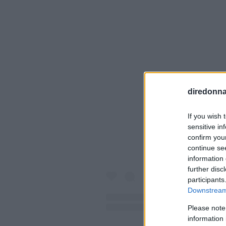
Visualiz
diredonna.
If you wish 
sensitive in
confirm you
continue se
information 
further disc
participants
Downstream 
Please note
information 