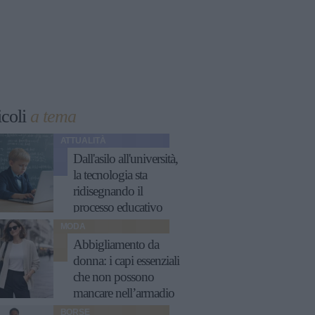
icoli
a tema
ATTUALITÀ
Dall'asilo all'università,
la tecnologia sta
ridisegnando il
processo educativo
MODA
Abbigliamento da
donna: i capi essenziali
che non possono
mancare nell’armadio
BORSE