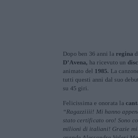
Dopo ben 36 anni la
regina
d
D’Avena,
ha ricevuto un
dis
animato del
1985.
La canzone
tutti questi anni dal suo debu
su 45 giri.
Felicissima e onorata la
cant
“Ragazziiii! Mi hanno appen
stato certificato oro! Sono c
milioni di italiani! Grazie mi
grande Alessandra Valeri M