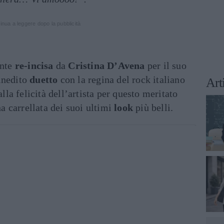
inua a leggere dopo la pubblicità
ente
re-incisa
da
Cristina D’Avena
per il suo
inedito
duetto
con la regina del rock italiano
Art
la felicità dell’artista per questo meritato
a carrellata dei suoi ultimi
look
più belli.