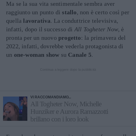
Ma se la sua vita sentimentale sembra aver
raggiunto un punto di
stallo
, non è certo così per
quella
lavorativa
. La conduttrice televisiva,
infatti, dopo il successo di
All Togheter Now
, è
pronta per un nuovo
progetto
: la primavera del
2022, infatti, dovrebbe vederla protagonista di
un
one-woman show
su
Canale 5
.
Continua a leggere dopo la pubblicità
VI RACCOMANDIAMO...
All Togheter Now, Michelle
Hunziker e Aurora Ramazzotti
brillano con i loro look