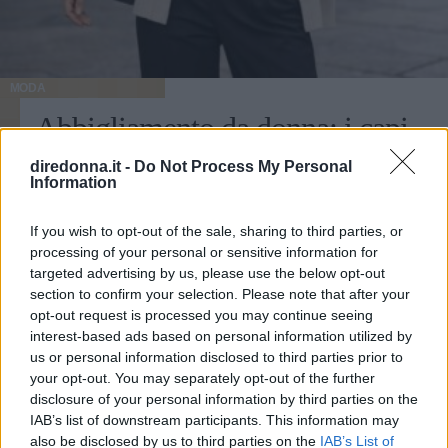
MODA
Abbigliamento da donna: i capi
essenziali che non possono
diredonna.it -
Do Not Process My Personal
Information
mancare nell’armadio
If you wish to opt-out of the sale, sharing to third parties, or
Costruire un guardaroba essenziale è un po’ come mettere
processing of your personal or sensitive information for
a punto una buona routine: quando funziona, ti semplifica
targeted advertising by us, please use the below opt-out
la vita ogni giorno.
section to confirm your selection. Please note that after your
opt-out request is processed you may continue seeing
REDAZIONE DIREDONNA
interest-based ads based on personal information utilized by
us or personal information disclosed to third parties prior to
your opt-out. You may separately opt-out of the further
disclosure of your personal information by third parties on the
IAB’s list of downstream participants. This information may
also be disclosed by us to third parties on the
IAB’s List of