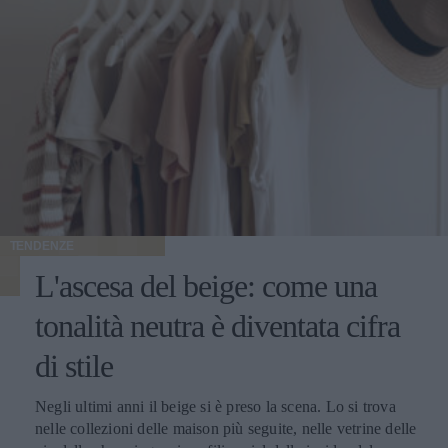
TENDENZE
L'ascesa del beige: come una
tonalità neutra è diventata cifra
di stile
Negli ultimi anni il beige si è preso la scena. Lo si trova nelle collezioni delle maison più seguite, nelle vetrine delle vie dello shopping, sui profili social delle insider del settore e nei guardaroba delle donne che alla moda dedicano attenzione. È diventato il colore che racconta il momento, quello che torna ogni stagione con declinazioni sempre nuove e che oggi vive un'esposizione mediatica raramente vista in passato. Le ragioni di questa centralità si intrecciano. Il beige risponde perfettamente al gusto contemporaneo per l'eleganza misurata, fatta di toni desaturati e capi pensati per durare. Si adatta splendidamente nei contesti più diversi: in ufficio, a una cena, in un weekend fuori porta, mantenendo sempre lo stesso registro raffinato. E lavora benissimo davanti all'obiettivo, sotto qualunque tipo di luce, su qualunque tipo di sfondo urbano o naturale. Il risultato è che oggi parlare di moda femminile senza nominare il beige è praticamente impossibile. Cappotti, giacche, trench, pantaloni, maglie, accessori: la palette neutra ha colonizzato ogni categoria del guardaroba, con una versatilità che continua a sorprendere addette ai lavori e appassionate. Le mille sfumature di una tonalità solo apparentemente uniforme Dietro al beige si nasconde una gamma cromatica vastissima, fatta di sfumature che cambiano carattere a seconda di quanto pendono verso il caldo o verso il freddo, di quanto sono sature o desaturate, di quanto si avvicinano al bianco o si spingono verso il marrone. Quelle più calde - cammello, biscotto, tabacco, miele - evocano immediatamente comfort e ricchezza. Hanno una nota dorata che richiama i tessuti pregiati come il cashmere e la lana d'agnello, e nelle collezioni invernali fanno la parte del leone. Le si vede su cappotti dal taglio classico, su giacche dalla linea morbida, su maglie oversize pensate per i mesi freddi. Le sfumature fredde - greige, nude rosato, beige cinereo, taupe - raccontano un'altra storia. Sono più contemporanee e sono perfette su tagli netti e silhouette moderne. Hanno conquistato spazio nel gusto urbano delle grandi capitali della moda, da Copenaghen a Tokyo, dove vengono interpretate in chiave minimalista con linee rigorose e proporzioni studiate. Tra questi due poli si muovono i beige neutri, i veri jolly del guardaroba che si abbinano a tutto: ai grigi, ai blu, ai bianchi, ai colori accesi che vogliano un punto di calma. Sono le tonalità che ogni stylist tiene a portata di mano per bilanciare un look senza forzature. A ognuna la sua sfumatura Una delle ragioni del successo del beige è semplice: con la sfumatura giusta, sta bene davvero a tutte. La famiglia cromatica è così ampia che ogni tipo di carnagione trova la sua declinazione ideale - basta scegliere il sottotono adatto al colore della pelle, degli occhi e dei capelli. Le donne con pelle chiara e sottotono freddo trovano la loro dimensione nei greige, nei nude rosati e nei beige cinerei, che dialogano in modo naturale con incarnati tenui. Le pelli ambrate, olivastre o dorate si illuminano con i cammello, i biscotto e i tabacco, che esaltano il calore della carnagione. Le pelli medie con sottotono neutro hanno la fortuna di poter giocare con quasi tutte le sfumature della palette, dalle più chiare alle più sature. Un altro punto di forza è il rapporto con la luce. Sotto il sole estivo il beige si accende e diventa solare, sotto i cieli grigi invernali mantiene calore e presenza, alla luce artificiale degli ambienti chiusi resta sempre raffinato senza appiattirsi. Pochi colori conservano il proprio carattere in ogni condizione di illuminazione, e questa qualità rende il beige un alleato prezioso per le giornate fatte di molti cambi di scena. A questo si aggiunge la sua flessibilità: il beige si adatta a ogni ambiente, dal più formale al più rilassato. Sta bene in ufficio, in una riunione importante, a una cerimonia, a una cena tra amiche, a una passeggiata del sabato pomeriggio. Pochi colori coprono una gamma così ampia di occasioni mantenendo intatta la propria eleganza. Total beige: come indossarlo senza appiattirlo Tra le tendenze più forti degli ultimi anni c'è il total beige look, che consiste nel vestirsi interamente in sfumature della stessa famiglia cromatica, dal capospalla alle scarpe. Una formula che richiede attenzione per riuscire bene, ma che ben dosata regala risultati di grande raffinatezza. Il segreto sta nel giocare con sottotoni vicini ma diversi. Un pantalone color sabbia abbinato a una camicia écru e a un capospalla cammello dà molto più carattere di un look fatto di un'unica identica tonalità ripetuta dalla testa ai piedi. Le piccole variazioni cromatiche danno profondità all'insieme e impediscono l'effetto monotono. Determinante è anche il mix di materiali. Quando il colore è uniforme, sono le texture a fare la differenza: una camicia di seta sotto una giacca di lana, un pantalone di lino con un capospalla in cashmere, accessori in pelle che dialogano con maglie morbide. Il gioco delle superfici tattili è ciò che trasforma un total look beige da banale a sofisticato. Attenzione alla la regola del dettaglio che spezza. Una cintura in cuoio scuro, una collana dorata, un foulard con un accento più caldo o più freddo: piccoli scostamenti che danno ritmo al look e gli regalano carattere senza intaccare la coerenza cromatica. Un accessorio scelto bene fa la differenza tra un outfit elegante e un outfit memorabile. Dal lino estivo al cashmere invernale: una palette per tutto l'anno Una delle qualità più apprezzate del beige è la capacità di accompagnare il guardaroba lungo tutte le stagioni. In estate vive nei lini grezzi, nei cotoni leggeri e nelle sete fresche; in primavera e autunno passa ai twill, ai jersey strutturati e ai velluti; in inverno diventa protagonista delle materie nobili come cashmere, lana vergine, alpaca e mohair. Questa continuità ha cambiato il modo in cui molte donne pensano agli acquisti. Anziché ripartire da capo a ogni cambio di stagione, si ragiona per filoni cromatici che durano nel tempo: capi che dialogano tra loro mese dopo mese, accessori che stanno bene su outfit diversi, una palette che permette di mescolare gli investimenti fatti in momenti differenti dell'anno senza rotture stilistiche. I capispalla sono il terreno dove questa logica dà i risultati migliori. Un cappotto beige si adatta alle occasioni più diverse con una facilità che pochi altri capi possiedono: si presta a tagli classici e contemporanei, dialoga con qualunque palette del guardaroba sottostante, risalta l'eleganza di un completo formale come la vivacità di un look casual. La conferma di questa versatilità si può rintracciare guardando alle proposte di realtà consolidate come Cinzia Rocca, che hanno fatto della sartorialità italiana applicata al capospalla la propria firma: ogni cappotto beige da donna dell’azienda è pensato per durare nel tempo, grazie a tagli che restano attuali stagione dopo stagione e a lavorazioni che portano avanti la tradizione artigianale del Made in Italy. Il beige in passerella: una palette che valorizza il taglio Chi segue le sfilate sa che il beige ricorre con costanza in ogni stagione, dalle collezioni primavera-estate a quelle autunno-inverno. Non è una scelta casuale: la palette neutra valorizza il taglio del capo, mette in luce la qualità della lavorazione, fa emergere la pulizia delle linee senza che il colore rubi la scena. Quando un capo sfila in cammello chiaro o in sabbia, l'occhio coglie subito la forma: il volume delle spalle, la cadenza dei dettagli sartoriali, la cintura che disegna la vita, la lunghezza che dialoga con la figura. Il beige risulta una lente che porta in primo piano tutto il lavoro tecnico, e per questo i designer che vogliono far parlare la propria competenza scelgono spesso la palette neutra come terreno di esposizione del proprio savoir-faire. Anche la resa fotografica gioca un ruolo importante. Sotto le luci intense delle sfilate i toni beige restituiscono al meglio la materia: si vede la mano del tessuto, si percepisce il peso della lana o la leggerezza del lino, si distingue il cashmere dalla pura vergine. Gli scatti che escono dalle passerelle raccontano così la realtà del capo con un'onestà rara, e ogni uscita diventa un'occasione di comunicazione tecnica oltre che estetica. Vale infine il discorso delle uscite in serie. La palette neutra permette di mandare in scena interi blocchi di collezione fondati sulla coerenza cromatica: a quel punto sono il taglio, il volume e i piccoli scarti di sfumatura a fare la differenza tra un look e l'altro. Un linguaggio di sfilata raffinato che premia l'occhio attento e che funziona ugualmente bene nelle collezioni leggere della bella stagione come in quelle stratificate dei mesi freddi. Il beige come dichiarazione: meno rumore, più identità Il successo del beige racconta qualcosa di più ampio sul modo in cui le donne hanno deciso di vestirsi oggi. Racconta il superamento dell'estetica dei colori accesi a ogni costo, l'affermazione di un gusto che riconosce nell'eleganza discreta una forma di stile più matura, l'emergere di una moda che lavora per coerenza anziché per impatto immediato. Scegliere il beige significa anche scegliere un rapporto diverso con il calendario delle tendenze. Vuol dire prediligere una palette stabile che resta attuale a distanza di anni, capace di accompagnare il guardaroba lungo cicli di rinnovo molto più ampi di quelli imposti dalle collezioni stagionali. È una scelta da donna che sa cosa le piace, e che premia chi la fa con un guardaroba più funzionale, fatto di capi che si sostengono a vicenda. C'è infine una dimensione personale che merita attenzione. Quando il colore lavora in secondo piano, ciò che resta in primo piano è chi indossa il capo: il viso, il portamento, l'energia che ognuna porta con sé. Il beige restituisce centralità alla donna e le lascia definire il significato di ciò che indossa. In un'epoca in cui spesso il guardaroba urla per farsi n