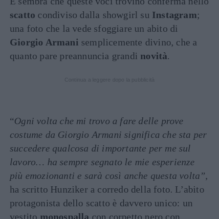
E sembra che queste voci trovino conferma nello
scatto
condiviso dalla showgirl su
Instagram
;
una foto che la vede sfoggiare un abito di
Giorgio Armani
semplicemente divino, che a
quanto pare preannuncia grandi
novità
.
Continua a leggere dopo la pubblicità
“
Ogni volta che mi trovo a fare delle prove
costume da Giorgio Armani significa che sta per
succedere qualcosa di importante per me sul
lavoro… ha sempre segnato le mie esperienze
più emozionanti e sarà così anche questa volta”
,
ha scritto Hunziker a corredo della foto. L’abito
protagonista dello scatto è davvero unico: un
vestito
monospalla
con corpetto nero con