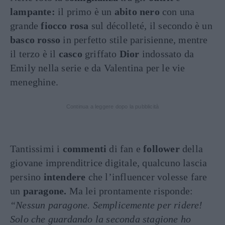
lampante:
il primo è un
abito nero
con una
grande
fiocco rosa
sul décolleté, il secondo è un
basco rosso
in perfetto stile parisienne, mentre
il terzo è il
casco
griffato
Dior
indossato da
Emily nella serie e da Valentina per le vie
meneghine.
Continua a leggere dopo la pubblicità
Tantissimi i
commenti
di fan e
follower
della
giovane imprenditrice digitale, qualcuno lascia
persino
intendere
che l’influencer volesse fare
un
paragone.
Ma lei prontamente risponde:
“Nessun paragone. Semplicemente per ridere!
Solo che guardando la seconda stagione ho