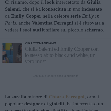
Ci risiamo, dopo il
look
intercettato da
Giulia
Salemi,
che si è
riconosciuta
in uno
indossato
da
Emily Cooper
nella celebre
serie
Emily in
Paris
, anche
Valentina Ferragni
si è ritrovata a
vedere i suoi
outfit
sfilare sul pic
c
olo
schermo.
VI RACCOMANDIAMO...
Giulia Salemi ed Emily Cooper con
lo stesso abito black and white, un
vero must
Continua a leggere dopo la pubblicità
La
sorella
minore di
Chiara Ferragni
,
ormai
popolare
designer
di
gioielli,
ha intercettato un
suo
vestito
nello
show Netflix,
dove l’attrice