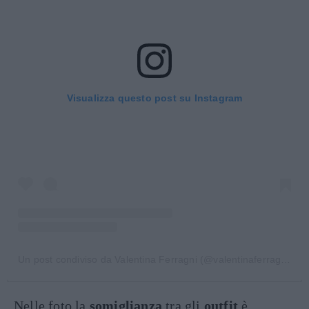
Visualizza questo post su Instagram
Un post condiviso da Valentina Ferragni (@valentinaferragni)
Nelle foto la
somiglianza
tra gli
outfit
è