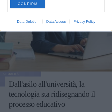
CONFIRM
consent section.
Data Deletion
Data Access
Privacy Policy
ATTUALITÀ
Dall'asilo all'università, la
tecnologia sta ridisegnando il
processo educativo