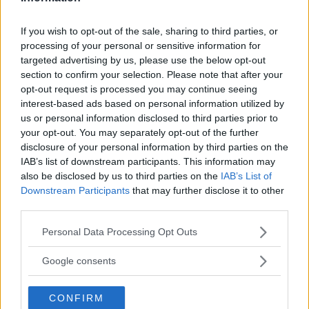
If you wish to opt-out of the sale, sharing to third parties, or
processing of your personal or sensitive information for
targeted advertising by us, please use the below opt-out
section to confirm your selection. Please note that after your
opt-out request is processed you may continue seeing
interest-based ads based on personal information utilized by
us or personal information disclosed to third parties prior to
your opt-out. You may separately opt-out of the further
disclosure of your personal information by third parties on the
IAB’s list of downstream participants. This information may
also be disclosed by us to third parties on the
IAB’s List of
Downstream Participants
that may further disclose it to other
third parties.
Please note that this website/app uses one or more Google
Personal Data Processing Opt Outs
services and may gather and store information including but
not limited to your visit or usage behaviour. You may click to
Google consents
GOSSIP
grant or deny consent to Google and its third-party tags to
use your data for below specified purposes in below Google
Tailleur cerimonia 2025
CONFIRM
consent section.