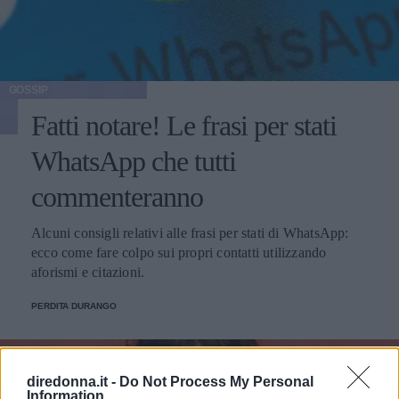
GOSSIP
Fatti notare! Le frasi per stati
WhatsApp che tutti
commenteranno
Alcuni consigli relativi alle frasi per stati di WhatsApp:
ecco come fare colpo sui propri contatti utilizzando
aforismi e citazioni.
PERDITA DURANGO
diredonna.it -
Do Not Process My Personal
Information