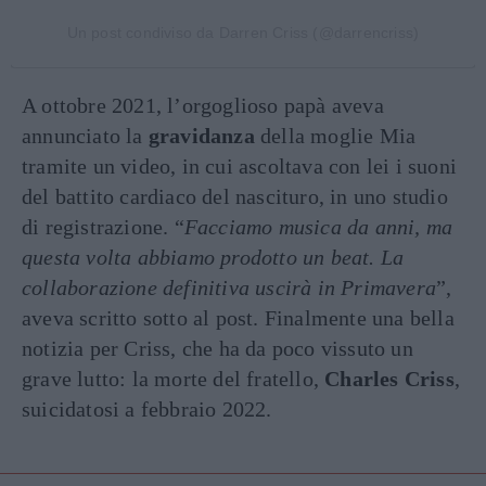
Un post condiviso da Darren Criss (@darrencriss)
A ottobre 2021, l’orgoglioso papà aveva
annunciato la
gravidanza
della moglie Mia
tramite un video, in cui ascoltava con lei i suoni
del battito cardiaco del nascituro, in uno studio
di registrazione. “
Facciamo musica da anni, ma
questa volta abbiamo prodotto un beat. La
collaborazione definitiva uscirà in Primavera
”,
aveva scritto sotto al post.
Finalmente una bella
notizia per Criss, che ha da poco vissuto un
grave lutto: la morte del fratello,
Charles Criss
,
suicidatosi a febbraio 2022.