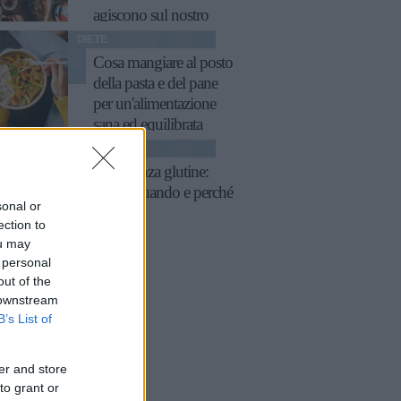
agiscono sul nostro
corpo
DIETE
Cosa mangiare al posto
della pasta e del pane
per un'alimentazione
sana ed equilibrata
DIETE
Dieta senza glutine:
come, quando e perché
sonal or
seguirla
ection to
ou may
 personal
out of the
 downstream
B’s List of
er and store
to grant or