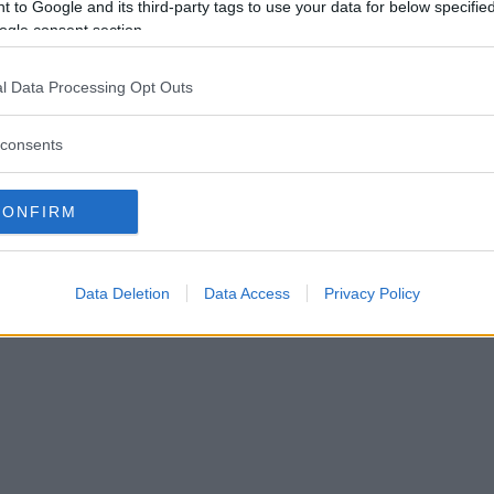
 to Google and its third-party tags to use your data for below specifi
ogle consent section.
inua a leggere dopo la pubblicità
l Data Processing Opt Outs
consents
CONFIRM
Data Deletion
Data Access
Privacy Policy