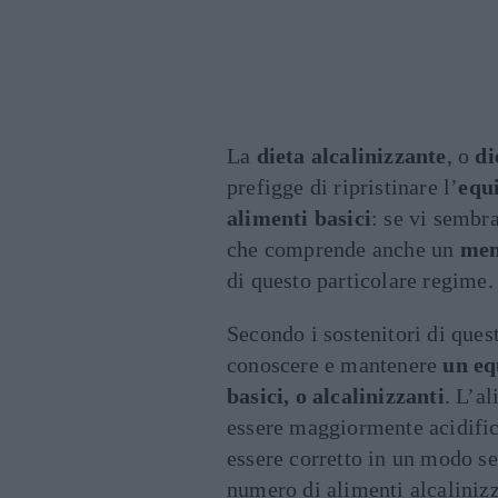
La
dieta alcalinizzante
, o
di
prefigge di ripristinare l’
equi
alimenti basici
: se vi sembr
che comprende anche un
men
di questo particolare regime.
Secondo i sostenitori di ques
conoscere e mantenere
un equ
basici, o alcalinizzanti
. L’a
essere maggiormente acidific
essere corretto in un modo s
numero di alimenti alcalinizz