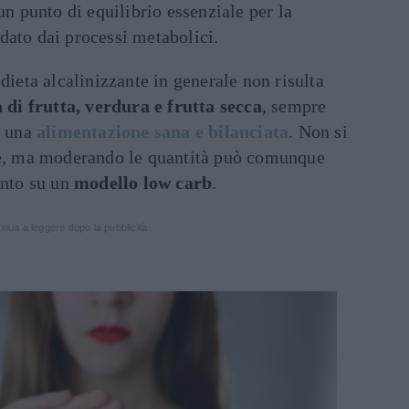
un punto di equilibrio essenziale per la
dato dai processi metabolici.
dieta alcalinizzante in generale non risulta
a di frutta, verdura e frutta secca
, sempre
n una
alimentazione sana e bilanciata
. Non si
te, ma moderando le quantità può comunque
anto su un
modello low carb
.
inua a leggere dopo la pubblicità