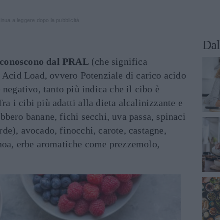
inua a leggere dopo la pubblicità
Dal
 riconoscono dal PRAL
(che significa
l Acid Load, ovvero Potenziale di carico acido
negativo, tanto più indica che il cibo è
ra i cibi più adatti alla dieta alcalinizzante e
bero banane, fichi secchi, uva passa, spinaci
verde), avocado, finocchi, carote, castagne,
inoa, erbe aromatiche come prezzemolo,