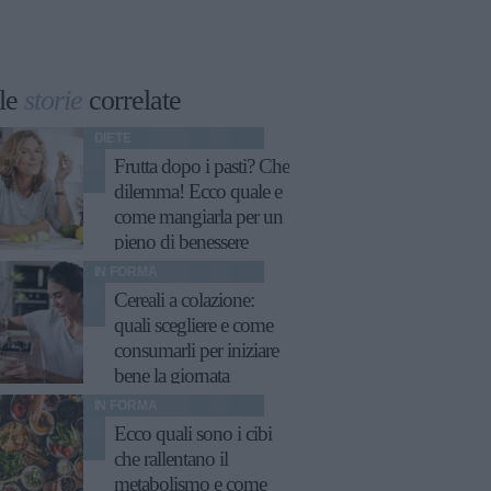
le
storie
correlate
DIETE
Frutta dopo i pasti? Che
dilemma! Ecco quale e
come mangiarla per un
pieno di benessere
IN FORMA
Cereali a colazione:
quali scegliere e come
consumarli per iniziare
bene la giornata
IN FORMA
Ecco quali sono i cibi
che rallentano il
metabolismo e come