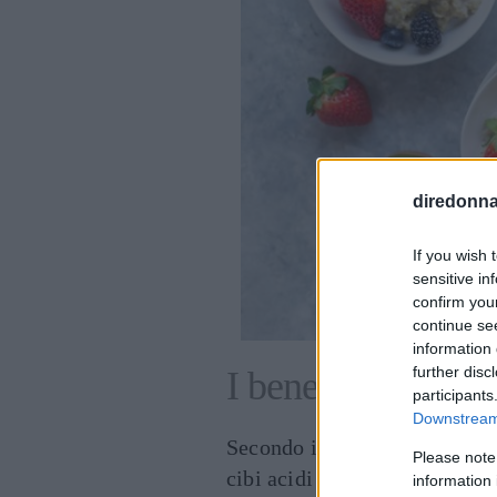
diredonna.
If you wish 
sensitive in
confirm you
continue se
information 
further disc
I benefici della di
participants
Downstream 
Secondo i
sostenitori della 
Please note
cibi acidi e preferire quelli 
information 