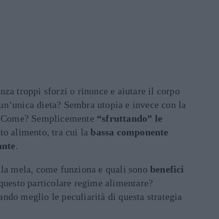
za troppi sforzi o rinunce e aiutare il corpo
n un’unica dieta? Sembra utopia e invece con la
. Come? Semplicemente
“sfruttando” le
to alimento, tra cui la
bassa componente
ante
.
lla mela, come funziona e quali sono
benefici
 questo particolare regime alimentare?
ndo meglio le peculiarità di questa strategia