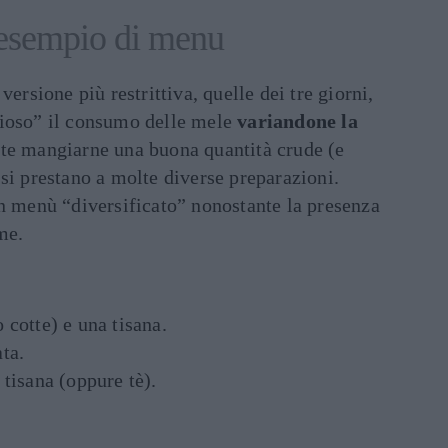
 esempio di menu
versione più restrittiva, quelle dei tre giorni,
oioso” il consumo delle mele
variandone la
nte mangiarne una buona quantità crude (e
si prestano a molte diverse preparazioni.
un menù “diversificato” nonostante la presenza
me.
 cotte) e una tisana.
ta.
tisana (oppure tè).