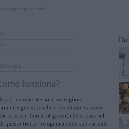
inua a leggere dopo la pubblicità
a?
Dal
enu
a
 della mela
 come funziona?
ica il termine stesso, è un
regime
simo tre giorni (anche se in alcune varianti
he a sette e fino a 14 giorni) che si basa sul
i questo frutto, in ognuna delle sue varianti