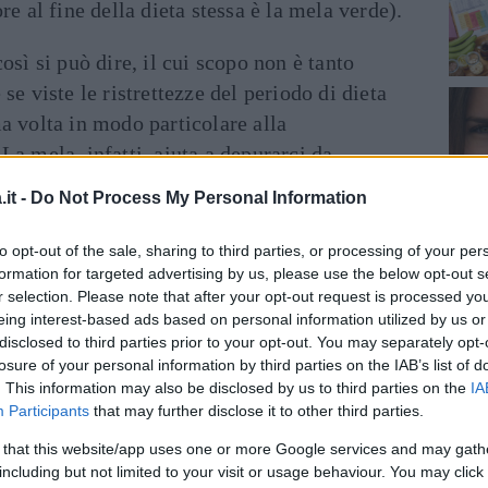
re al fine della dieta stessa è la mela verde).
osì si può dire, il cui scopo non è tanto
se viste le ristrettezze del periodo di dieta
a volta in modo particolare alla
 La mela, infatti, aiuta a depurarci da
 l’eliminazione dei liquidi
in eccesso,
it -
Do Not Process My Personal Information
lsiasi dieta detox. Ma come funziona
la?
to opt-out of the sale, sharing to third parties, or processing of your per
formation for targeted advertising by us, please use the below opt-out s
r selection. Please note that after your opt-out request is processed y
eing interest-based ads based on personal information utilized by us or
iorni per tornare in forma
disclosed to third parties prior to your opt-out. You may separately opt-
losure of your personal information by third parties on the IAB’s list of
. This information may also be disclosed by us to third parties on the
IA
Participants
that may further disclose it to other third parties.
 that this website/app uses one or more Google services and may gath
including but not limited to your visit or usage behaviour. You may click 
iche, la dieta della mela
sfrutta il potere