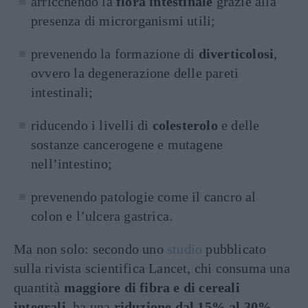
arricchendo la
flora intestinale
grazie alla
presenza di microrganismi utili;
prevenendo la formazione di
diverticolosi
,
ovvero la degenerazione delle pareti
intestinali;
riducendo i livelli di
colesterolo
e delle
sostanze cancerogene e mutagene
nell’intestino;
prevenendo patologie come il cancro al
colon e l’ulcera gastrica.
Ma non solo: secondo uno
studio
pubblicato
sulla rivista scientifica Lancet, chi consuma una
quantità
maggiore di fibra e di cereali
integrali
, ha una
riduzione dal 15% al 30%