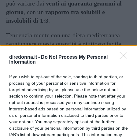
può variare dai
venti ai quaranta grammi al
giorno
, con un
rapporto tra solubili e
insolubili di 1:3
.
Tendenzialmente con una dieta mediterranea
raggiungere questa quantità è piuttosto facile.
Sarà sufficiente assumere ogni giorno cereali
diredonna.it -
Do Not Process My Personal
non raffinati (riso e
pasta integrale
), tre porzioni
Information
di frutta, due di verdura e mangiare legumi circa
If you wish to opt-out of the sale, sharing to third parties, or
quattro volte alla settimana.
processing of your personal or sensitive information for
targeted advertising by us, please use the below opt-out
Ovviamente, poi, anche a seconda dell’obiettivo
section to confirm your selection. Please note that after your
che si vuole raggiungere, ci sono alimenti più o
opt-out request is processed you may continue seeing
interest-based ads based on personal information utilized by
meno indicati. Per esempio, quali sono gli
us or personal information disclosed to third parties prior to
alimenti ricchi di fibre consigliati per chi vuole
your opt-out. You may separately opt-out of the further
dimagrire?
disclosure of your personal information by third parties on the
IAB’s list of downstream participants. This information may