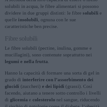
solubili in acqua, le fibre alimentari si possono
dividere in due gruppi distinti: le fibre
solubili
e
quelle
insolubili
, ognuna con le sue
caratteristiche ben precise.
Fibre solubili
Le fibre solubili (pectine, inulina, gomme e
mucillagini), sono contenute soprattutto nei
legumi e nella frutta
.
Hanno la capacità di formare una sorta di gel in
grado di
interferire con l’assorbimento dei
glucidi
(zuccheri)
e dei lipidi
(grassi). Così
facendo, aiutano a tenere sotto controllo i livelli
di
glicemia
e
colesterolo
nel sangue, riducendo
il rischio di patologie come il diabete, l’obesità,