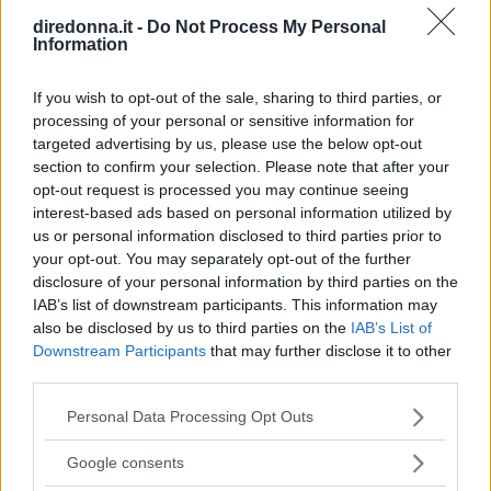
la vita ogni giorno.
diredonna.it -
Do Not Process My Personal
Information
REDAZIONE DIREDONNA
If you wish to opt-out of the sale, sharing to third parties, or
processing of your personal or sensitive information for
targeted advertising by us, please use the below opt-out
section to confirm your selection. Please note that after your
opt-out request is processed you may continue seeing
interest-based ads based on personal information utilized by
us or personal information disclosed to third parties prior to
your opt-out. You may separately opt-out of the further
disclosure of your personal information by third parties on the
IAB’s list of downstream participants. This information may
also be disclosed by us to third parties on the
IAB’s List of
Downstream Participants
that may further disclose it to other
third parties.
Please note that this website/app uses one or more Google
Personal Data Processing Opt Outs
services and may gather and store information including but
not limited to your visit or usage behaviour. You may click to
Google consents
grant or deny consent to Google and its third-party tags to