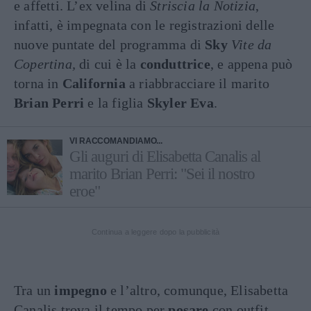
e affetti. L’ex velina di
Striscia la Notizia
,
infatti, è impegnata con le registrazioni delle
nuove puntate del programma di
Sky
Vite da
Copertina,
di cui è la
conduttrice
, e appena può
torna in
California
a riabbracciare il marito
Brian Perri
e la figlia
Skyler Eva
.
VI RACCOMANDIAMO...
Gli auguri di Elisabetta Canalis al
marito Brian Perri: "Sei il nostro
eroe"
Continua a leggere dopo la pubblicità
Tra un
impegno
e l’altro, comunque, Elisabetta
Canalis trova il tempo per
posare
con outfit