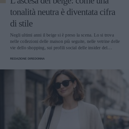
L'ascesa del beige: come una
tonalità neutra è diventata cifra
di stile
Negli ultimi anni il beige si è preso la scena. Lo si trova nelle collezioni delle maison più seguite, nelle vetrine delle vie dello shopping, sui profili social delle insider del settore e nei guardaroba delle donne che alla moda dedicano attenzione. È diventato il colore che racconta il momento, quello che torna ogni stagione con declinazioni sempre nuove e che oggi vive un'esposizione mediatica raramente vista in passato. Le ragioni di questa centralità si intrecciano. Il beige risponde perfettamente al gusto contemporaneo per l'eleganza misurata, fatta di toni desaturati e capi pensati per durare. Si adatta splendidamente nei contesti più diversi: in ufficio, a una cena, in un weekend fuori porta, mantenendo sempre lo stesso registro raffinato. E lavora benissimo davanti all'obiettivo, sotto qualunque tipo di luce, su qualunque tipo di sfondo urbano o naturale. Il risultato è che oggi parlare di moda femminile senza nominare il beige è praticamente impossibile. Cappotti, giacche, trench, pantaloni, maglie, accessori: la palette neutra ha colonizzato ogni categoria del guardaroba, con una versatilità che continua a sorprendere addette ai lavori e appassionate. Le mille sfumature di una tonalità solo apparentemente uniforme Dietro al beige si nasconde una gamma cromatica vastissima, fatta di sfumature che cambiano carattere a seconda di quanto pendono verso il caldo o verso il freddo, di quanto sono sature o desaturate, di quanto si avvicinano al bianco o si spingono verso il marrone. Quelle più calde - cammello, biscotto, tabacco, miele - evocano immediatamente comfort e ricchezza. Hanno una nota dorata che richiama i tessuti pregiati come il cashmere e la lana d'agnello, e nelle collezioni invernali fanno la parte del leone. Le si vede su cappotti dal taglio classico, su giacche dalla linea morbida, su maglie oversize pensate per i mesi freddi. Le sfumature fredde - greige, nude rosato, beige cinereo, taupe - raccontano un'altra storia. Sono più contemporanee e sono perfette su tagli netti e silhouette moderne. Hanno conquistato spazio nel gusto urbano delle grandi capitali della moda, da Copenaghen a Tokyo, dove vengono interpretate in chiave minimalista con linee rigorose e proporzioni studiate. Tra questi due poli si muovono i beige neutri, i veri jolly del guardaroba che si abbinano a tutto: ai grigi, ai blu, ai bianchi, ai colori accesi che vogliano un punto di calma. Sono le tonalità che ogni stylist tiene a portata di mano per bilanciare un look senza forzature. A ognuna la sua sfumatura Una delle ragioni del successo del beige è semplice: con la sfumatura giusta, sta bene davvero a tutte. La famiglia cromatica è così ampia che ogni tipo di carnagione trova la sua declinazione ideale - basta scegliere il sottotono adatto al colore della pelle, degli occhi e dei capelli. Le donne con pelle chiara e sottotono freddo trovano la loro dimensione nei greige, nei nude rosati e nei beige cinerei, che dialogano in modo naturale con incarnati tenui. Le pelli ambrate, olivastre o dorate si illuminano con i cammello, i biscotto e i tabacco, che esaltano il calore della carnagione. Le pelli medie con sottotono neutro hanno la fortuna di poter giocare con quasi tutte le sfumature della palette, dalle più chiare alle più sature. Un altro punto di forza è il rapporto con la luce. Sotto il sole estivo il beige si accende e diventa solare, sotto i cieli grigi invernali mantiene calore e presenza, alla luce artificiale degli ambienti chiusi resta sempre raffinato senza appiattirsi. Pochi colori conservano il proprio carattere in ogni condizione di illuminazione, e questa qualità rende il beige un alleato prezioso per le giornate fatte di molti cambi di scena. A questo si aggiunge la sua flessibilità: il beige si adatta a ogni ambiente, dal più formale al più rilassato. Sta bene in ufficio, in una riunione importante, a una cerimonia, a una cena tra amiche, a una passeggiata del sabato pomeriggio. Pochi colori coprono una gamma così ampia di occasioni mantenendo intatta la propria eleganza. Total beige: come indossarlo senza appiattirlo Tra le tendenze più forti degli ultimi anni c'è il total beige look, che consiste nel vestirsi interamente in sfumature della stessa famiglia cromatica, dal capospalla alle scarpe. Una formula che richiede attenzione per riuscire bene, ma che ben dosata regala risultati di grande raffinatezza. Il segreto sta nel giocare con sottotoni vicini ma diversi. Un pantalone color sabbia abbinato a una camicia écru e a un capospalla cammello dà molto più carattere di un look fatto di un'unica identica tonalità ripetuta dalla testa ai piedi. Le piccole variazioni cromatiche danno profondità all'insieme e impediscono l'effetto monotono. Determinante è anche il mix di materiali. Quando il colore è uniforme, sono le texture a fare la differenza: una camicia di seta sotto una giacca di lana, un pantalone di lino con un capospalla in cashmere, accessori in pelle che dialogano con maglie morbide. Il gioco delle superfici tattili è ciò che trasforma un total look beige da banale a sofisticato. Attenzione alla la regola del dettaglio che spezza. Una cintura in cuoio scuro, una collana dorata, un foulard con un accento più caldo o più freddo: piccoli scostamenti che danno ritmo al look e gli regalano carattere senza intaccare la coerenza cromatica. Un accessorio scelto bene fa la differenza tra un outfit elegante e un outfit memorabile. Dal lino estivo al cashmere invernale: una palette per tutto l'anno Una delle qualità più apprezzate del beige è la capacità di accompagnare il guardaroba lungo tutte le stagioni. In estate vive nei lini grezzi, nei cotoni leggeri e nelle sete fresche; in primavera e autunno passa ai twill, ai jersey strutturati e ai velluti; in inverno diventa protagonista delle materie nobili come cashmere, lana vergine, alpaca e mohair. Questa continuità ha cambiato il modo in cui molte donne pensano agli acquisti. Anziché ripartire da capo a ogni cambio di stagione, si ragiona per filoni cromatici che durano nel tempo: capi che dialogano tra loro mese dopo mese, accessori che stanno bene su outfit diversi, una palette che permette di mescolare gli investimenti fatti in momenti differenti dell'anno senza rotture stilistiche. I capispalla sono il terreno dove questa logica dà i risultati migliori. Un cappotto beige si adatta alle occasioni più diverse con una facilità che pochi altri capi possiedono: si presta a tagli classici e contemporanei, dialoga con qualunque palette del guardaroba sottostante, risalta l'eleganza di un completo formale come la vivacità di un look casual. La conferma di questa versatilità si può rintracciare guardando alle proposte di realtà consolidate come Cinzia Rocca, che hanno fatto della sartorialità italiana applicata al capospalla la propria firma: ogni cappotto beige da donna dell’azienda è pensato per durare nel tempo, grazie a tagli che restano attuali stagione dopo stagione e a lavorazioni che portano avanti la tradizione artigianale del Made in Italy. Il beige in passerella: una palette che valorizza il taglio Chi segue le sfilate sa che il beige ricorre con costanza in ogni stagione, dalle collezioni primavera-estate a quelle autunno-inverno. Non è una scelta casuale: la palette neutra valorizza il taglio del capo, mette in luce la qualità della lavorazione, fa emergere la pulizia delle linee senza che il colore rubi la scena. Quando un capo sfila in cammello chiaro o in sabbia, l'occhio coglie subito la forma: il volume delle spalle, la cadenza dei dettagli sartoriali, la cintura che disegna la vita, la lunghezza che dialoga con la figura. Il beige risulta una lente che porta in primo piano tutto il lavoro tecnico, e per questo i designer che vogliono far parlare la propria competenza scelgono spesso la palette neutra come terreno di esposizione del proprio savoir-faire. Anche la resa fotografica gioca un ruolo importante. Sotto le luci intense delle sfilate i toni beige restituiscono al meglio la materia: si vede la mano del tessuto, si percepisce il peso della lana o la leggerezza del lino, si distingue il cashmere dalla pura vergine. Gli scatti che escono dalle passerelle raccontano così la realtà del capo con un'onestà rara, e ogni uscita diventa un'occasione di comunicazione tecnica oltre che estetica. Vale infine il discorso delle uscite in serie. La palette neutra permette di mandare in scena interi blocchi di collezione fondati sulla coerenza cromatica: a quel punto sono il taglio, il volume e i piccoli scarti di sfumatura a fare la differenza tra un look e l'altro. Un linguaggio di sfilata raffinato che premia l'occhio attento e che funziona ugualmente bene nelle collezioni leggere della bella stagione come in quelle stratificate dei mesi freddi. Il beige come dichiarazione: meno rumore, più identità Il successo del beige racconta qualcosa di più ampio sul modo in cui le donne hanno deciso di vestirsi oggi. Racconta il superamento dell'estetica dei colori accesi a ogni costo, l'affermazione di un gusto che riconosce nell'eleganza discreta una forma di stile più matura, l'emergere di una moda che lavora per coerenza anziché per impatto immediato. Scegliere il beige significa anche scegliere un rapporto diverso con il calendario delle tendenze. Vuol dire prediligere una palette stabile che resta attuale a distanza di anni, capace di accompagnare il guardaroba lungo cicli di rinnovo molto più ampi di quelli imposti dalle collezioni stagionali. È una scelta da donna che sa cosa le piace, e che premia chi la fa con un guardaroba più funzionale, fatto di capi che si sostengono a vicenda. C'è infine una dimensione personale che merita attenzione. Quando il colore lavora in secondo piano, ciò che resta in primo piano è chi indossa il capo: il viso, il portamento, l'energia che ognuna porta con sé. Il beige restituisce centralità alla donna e le lascia definire il significato di ciò che indossa. In un'epoca in cui spesso il guardaroba urla per farsi n
REDAZIONE DIREDONNA