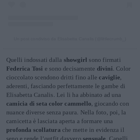
Un post condiviso da Elisabetta Canalis (@littlecrumb_)
Quelli indossati dalla
showgirl
sono firmati
Federica Tosi
e sono decisamente
divini
. Color
cioccolato scendono dritti fino alle
caviglie
,
aderenti, fasciando perfettamente le gambe di
Elisabetta Canalis. Lei li ha abbinato ad una
camicia di seta color cammello
, giocando con
nuance diverse senza paura. Nella foto, poi, la
camicetta è lasciata aperta a formare una
profonda
scollatura
che mette in evidenza il
seno e rende l’outfit davvero
sensuale
. Capelli