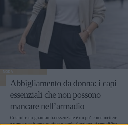
MODA
Abbigliamento da donna: i capi
essenziali che non possono
mancare nell’armadio
Costruire un guardaroba essenziale è un po’ come mettere
a punto una buona routine: quando funziona, ti semplifica