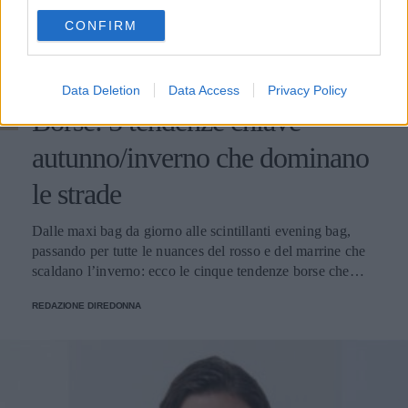
use your data for below specified purposes in below Google
CONFIRM
consent section.
BORSE
Data Deletion
Data Access
Privacy Policy
Borse: 5 tendenze chiave
autunno/inverno che dominano
le strade
Dalle maxi bag da giorno alle scintillanti evening bag,
passando per tutte le nuances del rosso e del marrine che
scaldano l’inverno: ecco le cinque tendenze borse che
stanno già riscrivendo lo street style della stagione.
REDAZIONE DIREDONNA