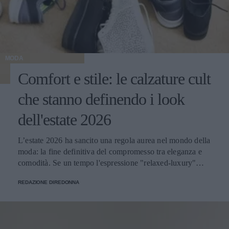
MODA
Comfort e stile: le calzature cult
che stanno definendo i look
dell'estate 2026
L’estate 2026 ha sancito una regola aurea nel mondo della
moda: la fine definitiva del compromesso tra eleganza e
comodità. Se un tempo l'espressione "relaxed-luxury"
sembrava un ossimoro, oggi è la filosofia estetica
REDAZIONE DIREDONNA
dominante che guida le tendenze calzature donna per la
bella stagione. I tacchi vertiginosi cedono volentieri il
passo a calzature flat e sportive, capaci però di conservare
un’anima incredibilmente sofisticata e sartoriale. Dai look