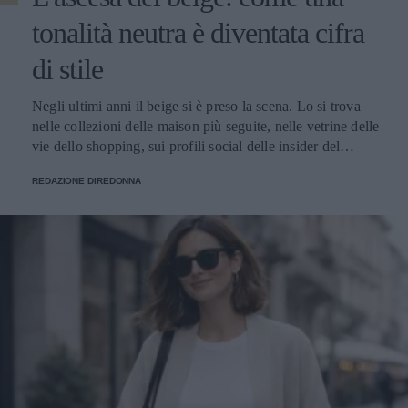
particolari capaci di rendere un modello immediatamente
tonalità neutra è diventata cifra
riconoscibile. Tra i motivi grafici più amati e desiderati
spicca senza dubbio l’iconica stella applicata sulla tomaia.
di stile
Scegliere un paio di scarpe con stella significa abbracciare
un'estetica metropolitana, grintosa e dall'attitudine
Negli ultimi anni il beige si è preso la scena. Lo si trova nelle collezioni delle maison più seguite, nelle vetrine delle vie dello shopping, sui profili social delle insider del settore e nei guardaroba delle donne che alla moda dedicano attenzione. È diventato il colore che racconta il momento, quello che torna ogni stagione con declinazioni sempre nuove e che oggi vive un'esposizione mediatica raramente vista in passato. Le ragioni di questa centralità si intrecciano. Il beige risponde perfettamente al gusto contemporaneo per l'eleganza misurata, fatta di toni desaturati e capi pensati per durare. Si adatta splendidamente nei contesti più diversi: in ufficio, a una cena, in un weekend fuori porta, mantenendo sempre lo stesso registro raffinato. E lavora benissimo davanti all'obiettivo, sotto qualunque tipo di luce, su qualunque tipo di sfondo urbano o naturale. Il risultato è che oggi parlare di moda femminile senza nominare il beige è praticamente impossibile. Cappotti, giacche, trench, pantaloni, maglie, accessori: la palette neutra ha colonizzato ogni categoria del guardaroba, con una versatilità che continua a sorprendere addette ai lavori e appassionate. Le mille sfumature di una tonalità solo apparentemente uniforme Dietro al beige si nasconde una gamma cromatica vastissima, fatta di sfumature che cambiano carattere a seconda di quanto pendono verso il caldo o verso il freddo, di quanto sono sature o desaturate, di quanto si avvicinano al bianco o si spingono verso il marrone. Quelle più calde - cammello, biscotto, tabacco, miele - evocano immediatamente comfort e ricchezza. Hanno una nota dorata che richiama i tessuti pregiati come il cashmere e la lana d'agnello, e nelle collezioni invernali fanno la parte del leone. Le si vede su cappotti dal taglio classico, su giacche dalla linea morbida, su maglie oversize pensate per i mesi freddi. Le sfumature fredde - greige, nude rosato, beige cinereo, taupe - raccontano un'altra storia. Sono più contemporanee e sono perfette su tagli netti e silhouette moderne. Hanno conquistato spazio nel gusto urbano delle grandi capitali della moda, da Copenaghen a Tokyo, dove vengono interpretate in chiave minimalista con linee rigorose e proporzioni studiate. Tra questi due poli si muovono i beige neutri, i veri jolly del guardaroba che si abbinano a tutto: ai grigi, ai blu, ai bianchi, ai colori accesi che vogliano un punto di calma. Sono le tonalità che ogni stylist tiene a portata di mano per bilanciare un look senza forzature. A ognuna la sua sfumatura Una delle ragioni del successo del beige è semplice: con la sfumatura giusta, sta bene davvero a tutte. La famiglia cromatica è così ampia che ogni tipo di carnagione trova la sua declinazione ideale - basta scegliere il sottotono adatto al colore della pelle, degli occhi e dei capelli. Le donne con pelle chiara e sottotono freddo trovano la loro dimensione nei greige, nei nude rosati e nei beige cinerei, che dialogano in modo naturale con incarnati tenui. Le pelli ambrate, olivastre o dorate si illuminano con i cammello, i biscotto e i tabacco, che esaltano il calore della carnagione. Le pelli medie con sottotono neutro hanno la fortuna di poter giocare con quasi tutte le sfumature della palette, dalle più chiare alle più sature. Un altro punto di forza è il rapporto con la luce. Sotto il sole estivo il beige si accende e diventa solare, sotto i cieli grigi invernali mantiene calore e presenza, alla luce artificiale degli ambienti chiusi resta sempre raffinato senza appiattirsi. Pochi colori conservano il proprio carattere in ogni condizione di illuminazione, e questa qualità rende il beige un alleato prezioso per le giornate fatte di molti cambi di scena. A questo si aggiunge la sua flessibilità: il beige si adatta a ogni ambiente, dal più formale al più rilassato. Sta bene in ufficio, in una riunione importante, a una cerimonia, a una cena tra amiche, a una passeggiata del sabato pomeriggio. Pochi colori coprono una gamma così ampia di occasioni mantenendo intatta la propria eleganza. Total beige: come indossarlo senza appiattirlo Tra le tendenze più forti degli ultimi anni c'è il total beige look, che consiste nel vestirsi interamente in sfumature della stessa famiglia cromatica, dal capospalla alle scarpe. Una formula che richiede attenzione per riuscire bene, ma che ben dosata regala risultati di grande raffinatezza. Il segreto sta nel giocare con sottotoni vicini ma diversi. Un pantalone color sabbia abbinato a una camicia écru e a un capospalla cammello dà molto più carattere di un look fatto di un'unica identica tonalità ripetuta dalla testa ai piedi. Le piccole variazioni cromatiche danno profondità all'insieme e impediscono l'effetto monotono. Determinante è anche il mix di materiali. Quando il colore è uniforme, sono le texture a fare la differenza: una camicia di seta sotto una giacca di lana, un pantalone di lino con un capospalla in cashmere, accessori in pelle che dialogano con maglie morbide. Il gioco delle superfici tattili è ciò che trasforma un total look beige da banale a sofisticato. Attenzione alla la regola del dettaglio che spezza. Una cintura in cuoio scuro, una collana dorata, un foulard con un accento più caldo o più freddo: piccoli scostamenti che danno ritmo al look e gli regalano carattere senza intaccare la coerenza cromatica. Un accessorio scelto bene fa la differenza tra un outfit elegante e un outfit memorabile. Dal lino estivo al cashmere invernale: una palette per tutto l'anno Una delle qualità più apprezzate del beige è la capacità di accompagnare il guardaroba lungo tutte le stagioni. In estate vive nei lini grezzi, nei cotoni leggeri e nelle sete fresche; in primavera e autunno passa ai twill, ai jersey strutturati e ai velluti; in inverno diventa protagonista delle materie nobili come cashmere, lana vergine, alpaca e mohair. Questa continuità ha cambiato il modo in cui molte donne pensano agli acquisti. Anziché ripartire da capo a ogni cambio di stagione, si ragiona per filoni cromatici che durano nel tempo: capi che dialogano tra loro mese dopo mese, accessori che stanno bene su outfit diversi, una palette che permette di mescolare gli investimenti fatti in momenti differenti dell'anno senza rotture stilistiche. I capispalla sono il terreno dove questa logica dà i risultati migliori. Un cappotto beige si adatta alle occasioni più diverse con una facilità che pochi altri capi possiedono: si presta a tagli classici e contemporanei, dialoga con qualunque palette del guardaroba sottostante, risalta l'eleganza di un completo formale come la vivacità di un look casual. La conferma di questa versatilità si può rintracciare guardando alle proposte di realtà consolidate come Cinzia Rocca, che hanno fatto della sartorialità italiana applicata al capospalla la propria firma: ogni cappotto beige da donna dell’azienda è pensato per durare nel tempo, grazie a tagli che restano attuali stagione dopo stagione e a lavorazioni che portano avanti la tradizione artigianale del Made in Italy. Il beige in passerella: una palette che valorizza il taglio Chi segue le sfilate sa che il beige ricorre con costanza in ogni stagione, dalle collezioni primavera-estate a quelle autunno-inverno. Non è una scelta casuale: la palette neutra valorizza il taglio del capo, mette in luce la qualità della lavorazione, fa emergere la pulizia delle linee senza che il colore rubi la scena. Quando un capo sfila in cammello chiaro o in sabbia, l'occhio coglie subito la forma: il volume delle spalle, la cadenza dei dettagli sartoriali, la cintura che disegna la vita, la lunghezza che dialoga con la figura. Il beige risulta una lente che porta in primo piano tutto il lavoro tecnico, e per questo i designer che vogliono far parlare la propria competenza scelgono spesso la palette neutra come terreno di esposizione del proprio savoir-faire. Anche la resa fotografica gioca un ruolo importante. Sotto le luci intense delle sfilate i toni beige restituiscono al meglio la materia: si vede la mano del tessuto, si percepisce il peso della lana o la leggerezza del lino, si distingue il cashmere dalla pura vergine. Gli scatti che escono dalle passerelle raccontano così la realtà del capo con un'onestà rara, e ogni uscita diventa un'occasione di comunicazione tecnica oltre che estetica. Vale infine il discorso delle uscite in serie. La palette neutra permette di mandare in scena interi blocchi di collezione fondati sulla coerenza cromatica: a quel punto sono il taglio, il volume e i piccoli scarti di sfumatura a fare la differenza tra un look e l'altro. Un linguaggio di sfilata raffinato che premia l'occhio attento e che funziona ugualmente bene nelle collezioni leggere della bella stagione come in quelle stratificate dei mesi freddi. Il beige come dichiarazione: meno rumore, più identità Il successo del beige racconta qualcosa di più ampio sul modo in cui le donne hanno deciso di vestirsi oggi. Racconta il superamento dell'estetica dei colori accesi a ogni costo, l'affermazione di un gusto che riconosce nell'eleganza discreta una forma di stile più matura, l'emergere di una moda che lavora per coerenza anziché per impatto immediato. Scegliere il beige significa anche scegliere un rapporto diverso con il calendario delle tendenze. Vuol dire prediligere una palette stabile che resta attuale a distanza di anni, capace di accompagnare il guardaroba lungo cicli di rinnovo molto più ampi di quelli imposti dalle collezioni stagionali. È una scelta da donna che sa cosa le piace, e che premia chi la fa con un guardaroba più funzionale, fatto di capi che si sostengono a vicenda. C'è infine una dimensione personale che merita attenzione. Quando il colore lavora in secondo piano, ciò che resta in primo piano è chi indossa il capo: il viso, il portamento, l'energia che ognuna porta con sé. Il beige restituisce centralità alla donna e le lascia definire il significato di ciò che indossa. In un'epoca in cui spesso il guardaroba urla per farsi n
squisitamente cool. Che si tratti di modelli classici in pelle
bianca e dall'aspetto vintage, di sneakers leopardate donna
per dare un tocco wild all'outfit, o ancora di scintillanti
sneakers con swarovski pensate per brillare nelle notti
REDAZIONE DIREDONNA
estive, questa iconica decorazione laterale conferisce un
twist dinamico e versatile a qualsiasi combinazione
stilistica. Come abbinare le sneakers cult della stagione Per
valorizzare al meglio queste calzature, le tendenze street
style suggeriscono accostamenti giocati sui contrasti: Il
look "Quiet Luxury" per il giorno: Abbina le tue sneakers
bianche con stella a un pantalone palazzo in fresco lana o
lino e a una camicia maschile oversize. Completa il tutto
con una borsa a secchiello in pelle naturale. Femminilità
metropolitana: Spezza la romanticità di un abito lungo a
fiori o di una gonna di seta accostandoli a sneakers