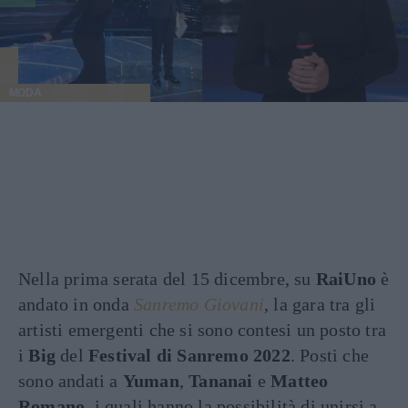
MODA
Nella prima serata del 15 dicembre, su
RaiUno
è
andato in onda
Sanremo Giovani
, la gara tra gli
artisti emergenti che si sono contesi un posto tra
i
Big
del
Festival di Sanremo 2022
. Posti che
sono andati a
Yuman
,
Tananai
e
Matteo
Romano
, i quali hanno la possibilità di unirsi a