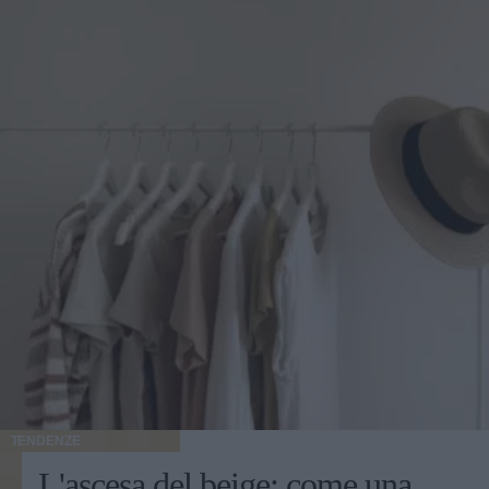
da giorno per l'ufficio fino agli outfit da aperitivo al
tramonto, le parole d'ordine sono versatilità e carattere.
Scopriamo insieme quali sono i modelli must-have e come
abbinarli per creare look estivi comodi ma dal fascino
indiscutibile. Il fenomeno "relaxed-luxury": la scarpa
piatta diventa chic Il lusso contemporaneo non ha più
bisogno di farsi notare attraverso l'artificio, ma si esprime
nella qualità dei materiali, nel design studiato e nella
disinvoltura di chi lo indossa. Non stupisce, quindi, che tra
le scarpe cult estate 2026 dominino le calzature capaci di
valorizzare anche il più semplice dei jeans o un
leggerissimo abito in lino. Sulla scia di questa tendenza, le
calzature sportive di fascia alta hanno conquistato un ruolo
di primo piano. Le sneakers lusso donna non sono più
relegate al tempo libero o all'attività fisica, ma vengono
sdoganate sotto completi sartoriali leggeri, gonne midi
plissettate e maxi-dress bohémien. Il segreto sta nei
dettagli: inserti preziosi, lavorazioni artigianali effetto
lived-in e dettagli grafici unici. I dettagli iconici: focus
TENDENZE
sulla stella laterale e un look timeless Nel panorama delle
L'ascesa del beige: come una
calzature di tendenza, a fare la differenza sono quei piccoli