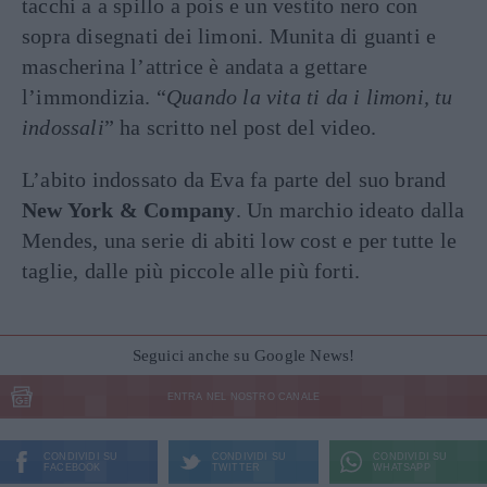
tacchi a a spillo a pois e un vestito nero con
sopra disegnati dei limoni. Munita di guanti e
mascherina l’attrice è andata a gettare
l’immondizia. “
Quando la vita ti da i limoni, tu
indossali
” ha scritto nel post del video.
L’abito indossato da Eva fa parte del suo brand
New York & Company
. Un marchio ideato dalla
Mendes, una serie di abiti low cost e per tutte le
taglie, dalle più piccole alle più forti.
Seguici anche su Google News!
ENTRA NEL NOSTRO CANALE
CONDIVIDI SU
CONDIVIDI SU
CONDIVIDI SU
FACEBOOK
TWITTER
WHATSAPP