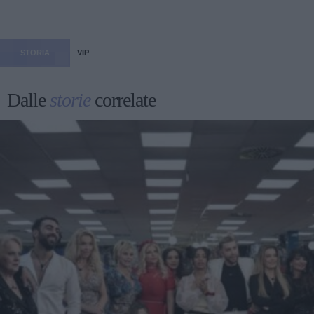
STORIA
VIP
Dalle
storie
correlate