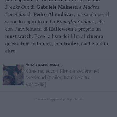
Freaks Out
di
Gabriele Mainetti
a
Madres
Paralelas
di
Pedro Almodóvar
, passando per il
secondo capitolo de
La Famiglia Addams
, che
con l’avvicinarsi di
Halloween
è proprio un
must watch
. Ecco la lista dei film al
cinema
questo fine settimana, con
trailer
,
cast
e molto
altro.
VI RACCOMANDIAMO...
Cinema, ecco i film da vedere nel
weekend (trailer, trama e altre
curiosità)
Continua a leggere dopo la pubblicità