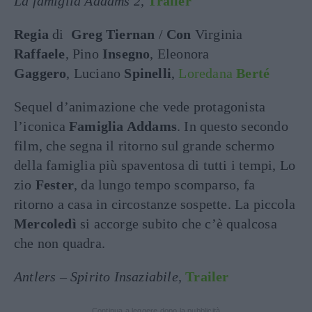
La famiglia Addams 2
,
Trailer
Regia
di
Greg Tiernan
/
Con
Virginia
Raffaele
, Pino
Insegno
, Eleonora
Gaggero
, Luciano
Spinelli
,
Loredana
Berté
Sequel d’animazione che vede protagonista
l’iconica
Famiglia Addams
. In questo secondo
film, che segna il ritorno sul grande schermo
della famiglia più spaventosa di tutti i tempi, Lo
zio
Fester
, da lungo tempo scomparso, fa
ritorno a casa in circostanze sospette. La piccola
Mercoledì
si accorge subito che c’è qualcosa
che non quadra.
Antlers – Spirito Insaziabile,
Trailer
Continua a leggere dopo la pubblicità