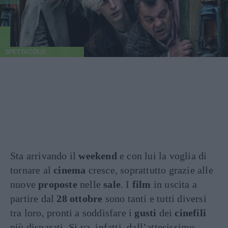
SPETTACOLO
Sta arrivando il
weekend
e con lui la voglia di
tornare al
cinema
cresce, soprattutto grazie alle
nuove
proposte
nelle
sale
. I
film
in uscita a
partire dal
28 ottobre
sono tanti e tutti diversi
tra loro, pronti a soddisfare i
gusti
dei
cinefili
più disparati. Si va, infatti, dall’attesissimo