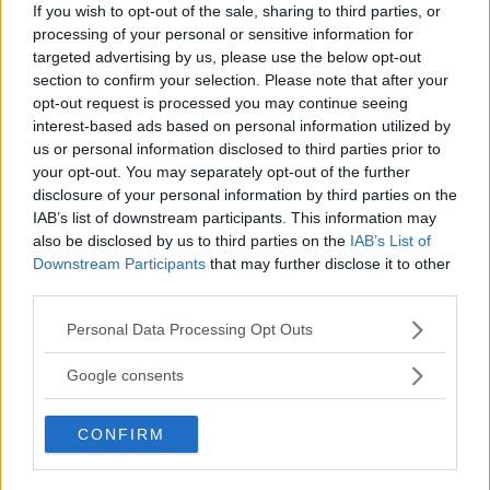
TV
If you wish to opt-out of the sale, sharing to third parties, or
processing of your personal or sensitive information for
Frasi di Mare Fuori: le più belle
targeted advertising by us, please use the below opt-out
section to confirm your selection. Please note that after your
e significative della serie cult
opt-out request is processed you may continue seeing
interest-based ads based on personal information utilized by
Dai Romeo e Giulietta di Napoli al riscatto in un Ipm
us or personal information disclosed to third parties prior to
immaginario: Mare Fuori è una serie che non lascia
your opt-out. You may separately opt-out of the further
indifferenti. Ecco le migliori frasi pronunciate dai
disclosure of your personal information by third parties on the
personaggi.
IAB’s list of downstream participants. This information may
PERDITA DURANGO
also be disclosed by us to third parties on the
IAB’s List of
Downstream Participants
that may further disclose it to other
third parties.
Please note that this website/app uses one or more Google
Personal Data Processing Opt Outs
services and may gather and store information including but
not limited to your visit or usage behaviour. You may click to
Google consents
grant or deny consent to Google and its third-party tags to
use your data for below specified purposes in below Google
CONFIRM
consent section.