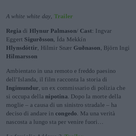
A white white day
,
Trailer
Regia
di
Hlynur Palmason
/
Cast
: Ingvar
Eggert
Sigurðsson
, Ída Mekkín
Hlynsdóttir
, Hilmir Snær
Guðnason
, Björn Ingi
Hilmarsson
Ambientato in una remoto e freddo paesino
dell’Islanda, il film racconta la storia di
Ingimundur
, un ex commissario di polizia che
si occupa della
nipotina
. Dopo la morte della
moglie – a causa di un sinistro stradale – ha
deciso di andare in
congedo
. Ma una verità
nascosta a lungo sta per venire fuori…