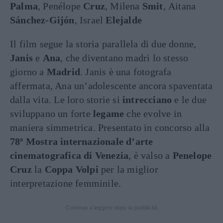
Palma
, Penélope
Cruz
, Milena
Smit
, Aitana
Sánchez-Gijón
, Israel
Elejalde
Il film segue la storia parallela di due donne,
Janis
e
Ana
, che diventano madri lo stesso
giorno a
Madrid
. Janis è una fotografa
affermata, Ana un’adolescente ancora spaventata
dalla vita. Le loro storie si
intrecciano
e le due
sviluppano un forte
legame
che evolve in
maniera simmetrica. Presentato in concorso alla
78ª Mostra internazionale d’arte
cinematografica di Venezia
, è valso a
Penelope
Cruz
la
Coppa Volpi
per la miglior
interpretazione femminile.
Continua a leggere dopo la pubblicità