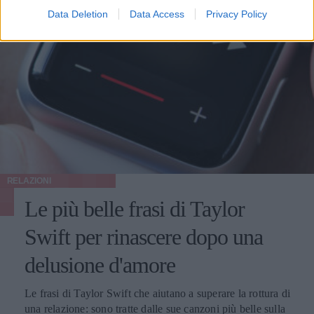
Data Deletion
Data Access
Privacy Policy
RELAZIONI
Le più belle frasi di Taylor
Swift per rinascere dopo una
delusione d'amore
Le frasi di Taylor Swift che aiutano a superare la rottura di
una relazione: sono tratte dalle sue canzoni più belle sulla